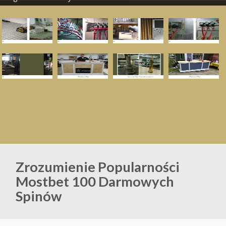
Zrozumienie Popularności
Mostbet 100 Darmowych
Spinów