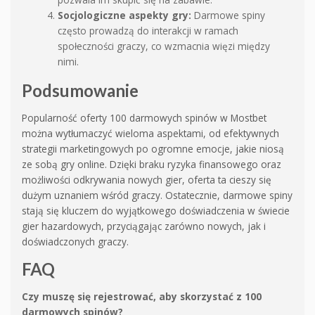
Socjologiczne aspekty gry:
Darmowe spiny
często prowadzą do interakcji w ramach
społeczności graczy, co wzmacnia więzi między
nimi.
Podsumowanie
Popularność oferty 100 darmowych spinów w Mostbet
można wytłumaczyć wieloma aspektami, od efektywnych
strategii marketingowych po ogromne emocje, jakie niosą
ze sobą gry online. Dzięki braku ryzyka finansowego oraz
możliwości odkrywania nowych gier, oferta ta cieszy się
dużym uznaniem wśród graczy. Ostatecznie, darmowe spiny
stają się kluczem do wyjątkowego doświadczenia w świecie
gier hazardowych, przyciągając zarówno nowych, jak i
doświadczonych graczy.
FAQ
Czy muszę się rejestrować, aby skorzystać z 100
darmowych spinów?