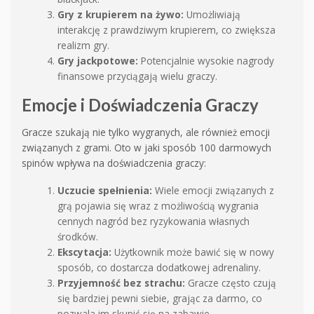
Gry z krupierem na żywo:
Umożliwiają
interakcję z prawdziwym krupierem, co zwiększa
realizm gry.
Gry jackpotowe:
Potencjalnie wysokie nagrody
finansowe przyciągają wielu graczy.
Emocje i Doświadczenia Graczy
Gracze szukają nie tylko wygranych, ale również emocji
związanych z grami. Oto w jaki sposób 100 darmowych
spinów wpływa na doświadczenia graczy:
Uczucie spełnienia:
Wiele emocji związanych z
grą pojawia się wraz z możliwością wygrania
cennych nagród bez ryzykowania własnych
środków.
Ekscytacja:
Użytkownik może bawić się w nowy
sposób, co dostarcza dodatkowej adrenaliny.
Przyjemność bez strachu:
Gracze często czują
się bardziej pewni siebie, grając za darmo, co
pozwala im skupić się na zabawie.