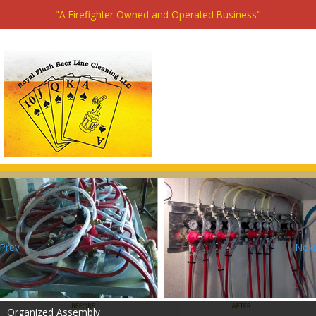
"A Firefighter Owned and Operated Business"
Prev
Next
Organized Assembly