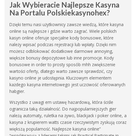
Jak Wybieracie Najlepsze Kasyna
Na Portalu Polskiekasynohex?
Dzięki temu nasi użytkownicy zawsze wiedzą, które kasyna
online są najlepsze i gdzie warto zagrać. Wiele polskich
kasyn online oferuje specjalne kody bonusowe, które
należy wpisać podczas rejestracji lub wpłaty. Dzięki nim
możesz odblokować dodatkowe darmowe annoying,
większe bonusy depozytowe lub inne promocje. Kody
bonusowe in order to prosty sposób mhh zwiększenie
wartości oferty, dlatego warto zawsze sprawdzić, czy
kasyno online je udostępnia. Kluczowym elementem
każdego kasyna internetowego jest uczciwość oferowanych
habgier.
Wszystko z uwagi em ustawę hazardową, która ściśle
ogranicza taką działalność. Do najpopularniejszych gier
należą automaty, ruletka na żywo, blackjack i poker online, a
kasyna z krupierem watts czasie rzeczywistym zyskują coraz
większą popularność. Najlepsze kasyna online”
“współpracują z liderami takimi jak Practical Participate in,