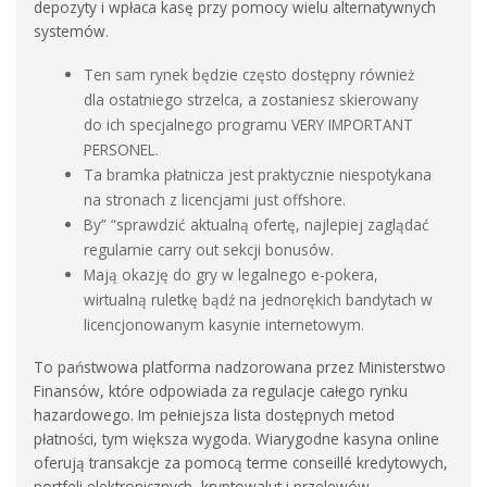
depozyty i wpłaca kasę przy pomocy wielu alternatywnych
systemów.
Ten sam rynek będzie często dostępny również
dla ostatniego strzelca, a zostaniesz skierowany
do ich specjalnego programu VERY IMPORTANT
PERSONEL.
Ta bramka płatnicza jest praktycznie niespotykana
na stronach z licencjami just offshore.
By” “sprawdzić aktualną ofertę, najlepiej zaglądać
regularnie carry out sekcji bonusów.
Mają okazję do gry w legalnego e-pokera,
wirtualną ruletkę bądź na jednorękich bandytach w
licencjonowanym kasynie internetowym.
To państwowa platforma nadzorowana przez Ministerstwo
Finansów, które odpowiada za regulacje całego rynku
hazardowego. Im pełniejsza lista dostępnych metod
płatności, tym większa wygoda. Wiarygodne kasyna online
oferują transakcje za pomocą terme conseillé kredytowych,
portfeli elektronicznych, kryptowalut i przelewów