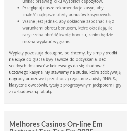
unikać przewagi kilku wysokich depozytów.
Przeglądaj nasze rekomendacje kasyn, aby
znaleźć najlepsze oferty bonusów kasynowych.
Ważne jest jednak, aby dokładnie zapoznać się z
warunkami obrotu bonusem, które określają, ile
razy trzeba obrócić kwotę bonusu, zanim będzie
można wypłacić wygrane.
Wypłaty pozostają dostępne, bo chcemy, by simply środki
należące do gracza były zawsze do odzyskania. Bez
solidnych dostawców keineswegs da się zbudować
uczciwego kasyna. My stawiamy na studia, które zdobywają
nagrody branżowe i przechodzą regularne audyty RNG. Są
klasyczne owocówki, tytuły z progresywnym jackpotem i gry
z rozbudowaną fabułą.
Melhores Casinos On-line Em