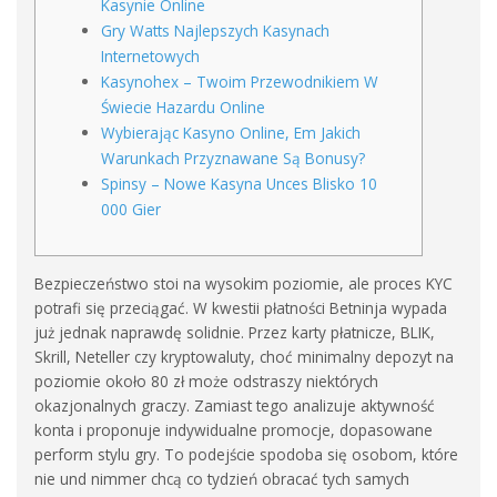
Kasynie Online
Gry Watts Najlepszych Kasynach
Internetowych
Kasynohex – Twoim Przewodnikiem W
Świecie Hazardu Online
Wybierając Kasyno Online, Em Jakich
Warunkach Przyznawane Są Bonusy?
Spinsy – Nowe Kasyna Unces Blisko 10
000 Gier
Bezpieczeństwo stoi na wysokim poziomie, ale proces KYC
potrafi się przeciągać. W kwestii płatności Betninja wypada
już jednak naprawdę solidnie. Przez karty płatnicze, BLIK,
Skrill, Neteller czy kryptowaluty, choć minimalny depozyt na
poziomie około 80 zł może odstraszy niektórych
okazjonalnych graczy. Zamiast tego analizuje aktywność
konta i proponuje indywidualne promocje, dopasowane
perform stylu gry. To podejście spodoba się osobom, które
nie und nimmer chcą co tydzień obracać tych samych