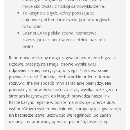
może skorzystać z funkcji samowykluczenia.
To kasyno dla tych, którzy podążają za
najnowszymi trendami i szukają innowacyjnych
rozwiązań.
CasinoHEX to polska strona internetowa
zrzeszająca ekspertów w dziedzinie hazardu
online.
Renomowane strony mogą zagwarantować, że ich gry są
uczciwe, przejrzyste i mają losowe wyniki. Graj
odpowiedzialnie, nie ryzykuj więcej, niż możesz sobie
pozwolić stracić. Pamiętaj, że hazard in order to forma
rozrywki, the nie sposób mhh zarabianie pieniędzy. Nie
ponosimy odpowiedzialności za straty wynikające z gry na
stronach kasynowych, do których prowadzą nasze linki.
Każde kasyno legalne w polsce ma w swojej ofercie duży
wybór różnych systemów płatności, company jest gwarancją
ich bezpieczeństwa, uczciwości we legalności. Bo żaden
uznany i renomowany operator płatności, takie jak np.