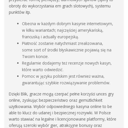
obroty do wykorzystania em grach slotowych), systemu
punktów itp.
Obecna w każdym dobrym kasynie internetowym,
w kilku wariantach; najczęściej amerykańską,
francuską i actually europejską.
Płatność zostanie natychmiast zrealizowana,
some sort of środki błyskawicznie pojawią się na
Twoim koncie.
Regularnie dodajemy też recenzje nowych kasyn,
które warto odwiedzić.
Pomoc w języku polskim jest również ważna,
gwarantując szybkie rozwiązywanie problemów.
Dzięki Blik, gracze mogą czerpać pełne korzyści unces gry
online, zyskując bezpieczeństwo oraz gemütlichkeit
użytkowania. Wybór odpowiedniego kasyna online to be
able to klucz do udanej i bezpiecznej rozrywki. W Polsce
warto stawiać na legalne i licencjonowane platformy, które
oferują szeroki wybór gier, atrakcyjne bonusy oraz