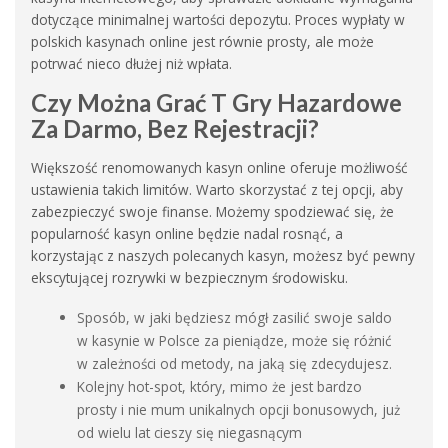
dotyczące minimalnej wartości depozytu. Proces wypłaty w
polskich kasynach online jest równie prosty, ale może
potrwać nieco dłużej niż wpłata.
Czy Można Grać T Gry Hazardowe
Za Darmo, Bez Rejestracji?
Większość renomowanych kasyn online oferuje możliwość
ustawienia takich limitów. Warto skorzystać z tej opcji, aby
zabezpieczyć swoje finanse. Możemy spodziewać się, że
popularność kasyn online będzie nadal rosnąć, a
korzystając z naszych polecanych kasyn, możesz być pewny
ekscytującej rozrywki w bezpiecznym środowisku.
Sposób, w jaki będziesz mógł zasilić swoje saldo
w kasynie w Polsce za pieniądze, może się różnić
w zależności od metody, na jaką się zdecydujesz.
Kolejny hot-spot, który, mimo że jest bardzo
prosty i nie mum unikalnych opcji bonusowych, już
od wielu lat cieszy się niegasnącym