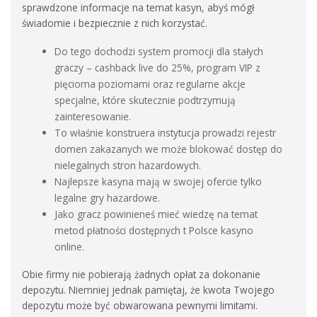
sprawdzone informacje na temat kasyn, abyś mógł
świadomie i bezpiecznie z nich korzystać.
Do tego dochodzi system promocji dla stałych
graczy – cashback live do 25%, program VIP z
pięcioma poziomami oraz regularne akcje
specjalne, które skutecznie podtrzymują
zainteresowanie.
To właśnie konstruera instytucja prowadzi rejestr
domen zakazanych we może blokować dostęp do
nielegalnych stron hazardowych.
Najlepsze kasyna mają w swojej ofercie tylko
legalne gry hazardowe.
Jako gracz powinieneś mieć wiedzę na temat
metod płatności dostępnych t Polsce kasyno
online.
Obie firmy nie pobierają żadnych opłat za dokonanie
depozytu. Niemniej jednak pamiętaj, że kwota Twojego
depozytu może być obwarowana pewnymi limitami.