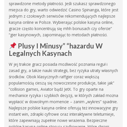
sprawdzone metody płatności. Jeśli szukasz sprawdzonego
miejsca do gry, warto odwiedzić Casino Spinanga, które jest
jednym z czołowych serwisów rekomendujących najlepsze
kasyna online w Polsce. Wybierając polskie kasyna online,
gracze często koncentrują się mhh bonusach czy ofercie”
“gier kasynowych, zapominając to metodach płatności.
Plusy I Minusy” “hazardu W
Legalnych Kasynach
W jej trakcie gracz posiada możliwość poznania reguł i
zasad gry, a także nauki strategii, bez ryzyka utraty własnych
środków. Obok klasycznych raffgier coraz większą
popularnością cieszą się nowoczesne produkcje, takie jak”
“collision games, Aviator bądź JetX. To gry oparte na
mechanice ryzyka i szybkich decyzji, w których zakład można
wypłacić w dowolnym momencie – zanim „wykres” spadnie.
Najlepsze polskie kasyna online oferują też innowacyjne gry
instant win, zdrapki cyfrowe oraz interaktywne teleturnieje,
które zapewniają zupełnie nowe wrażenia. Bezpieczne
polskie kasyna online stosują szyfrowanie, które chroni