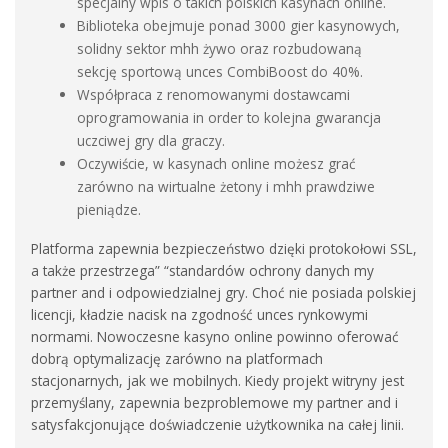
specjalny wpis o takich polskich kasynach online.
Biblioteka obejmuje ponad 3000 gier kasynowych,
solidny sektor mhh żywo oraz rozbudowaną
sekcję sportową unces CombiBoost do 40%.
Współpraca z renomowanymi dostawcami
oprogramowania in order to kolejna gwarancja
uczciwej gry dla graczy.
Oczywiście, w kasynach online możesz grać
zarówno na wirtualne żetony i mhh prawdziwe
pieniądze.
Platforma zapewnia bezpieczeństwo dzięki protokołowi SSL,
a także przestrzega” “standardów ochrony danych my
partner and i odpowiedzialnej gry. Choć nie posiada polskiej
licencji, kładzie nacisk na zgodność unces rynkowymi
normami. Nowoczesne kasyno online powinno oferować
dobrą optymalizację zarówno na platformach
stacjonarnych, jak we mobilnych. Kiedy projekt witryny jest
przemyślany, zapewnia bezproblemowe my partner and i
satysfakcjonujące doświadczenie użytkownika na całej linii.