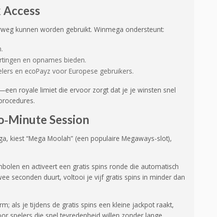
k Access
erweg kunnen worden gebruikt. Winmega ondersteunt:
.
stortingen en opnames bieden.
elers en ecoPayz voor Europese gebruikers.
en royale limiet die ervoor zorgt dat je je winsten snel
procedures.
o‑Minute Session
ega, kiest “Mega Moolah” (een populaire Megaways-slot),
ymbolen en activeert een gratis spins ronde die automatisch
wee seconden duurt, voltooi je vijf gratis spins in minder dan
; als je tijdens de gratis spins een kleine jackpot raakt,
or spelers die snel tevredenheid willen zonder lange