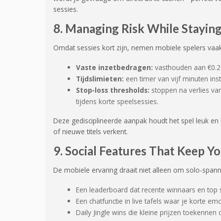
sessies.
8. Managing Risk While Stayin
Omdat sessies kort zijn, nemen mobiele spelers vaak
Vaste inzetbedragen:
vasthouden aan €0.20
Tijdslimieten:
een timer van vijf minuten ins
Stop‑loss thresholds:
stoppen na verlies van
tijdens korte speelsessies.
Deze gedisciplineerde aanpak houdt het spel leuk e
of nieuwe titels verkent.
9. Social Features That Keep 
De mobiele ervaring draait niet alleen om solo-spann
Een leaderboard dat recente winnaars en top sl
Een chatfunctie in live tafels waar je korte em
Daily Jingle wins die kleine prijzen toekennen 