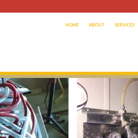
HOME
ABOUT
SERVICES