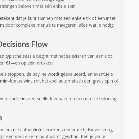
talingen beloven met één enkele spin.
betekent dat je kunt spinnen met een enkele tik of een inzet
om door complexe menu’s te navigeren; alles wat je nodig
Decisions Flow
en typische sessie begint met het selecteren van een slot,
 en €1—en op spin drukken.
eels stoppen, de payline wordt geëvalueerd, en eventuele
ini‑bonus wint, rolt het spel automatisch een gratis spin of
en: snelle invoer, snelle feedback, en een directe beloning
e
elers die authenticiteit zoeken zonder de tijdsinvestering
n tot een deck elke minuut wordt geschud, ben je via je