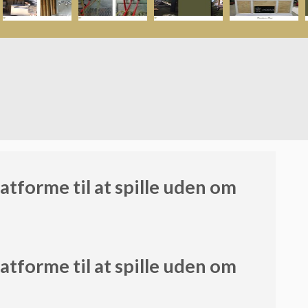
atforme til at spille uden om
atforme til at spille uden om