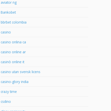
aviator ng
Bankobet
bbrbet colombia
casino
casino onlina ca
casino online ar
casinò online it
casino utan svensk licens
casino-glory india
crazy time
csdino