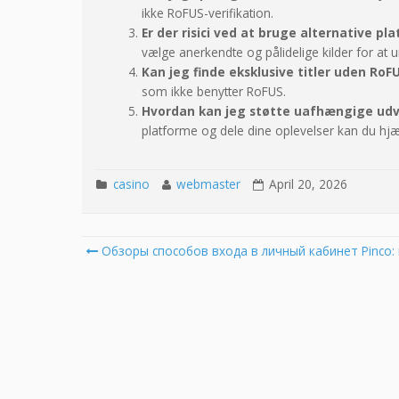
ikke RoFUS-verifikation.
Er der risici ved at bruge alternative pl
vælge anerkendte og pålidelige kilder for at 
Kan jeg finde eksklusive titler uden RoF
som ikke benytter RoFUS.
Hvordan kan jeg støtte uafhængige udv
platforme og dele dine oplevelser kan du h
casino
webmaster
April 20, 2026
Обзоры способов входа в личный кабинет Pinco:
Post navigation