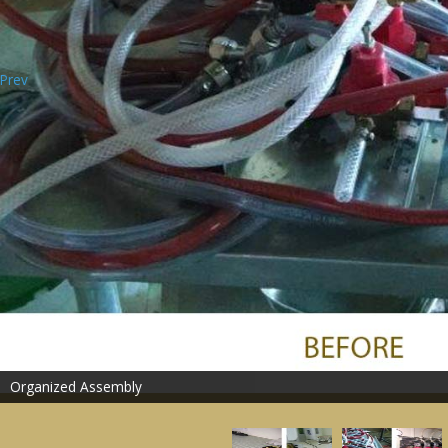
Prev
Organized Assembly