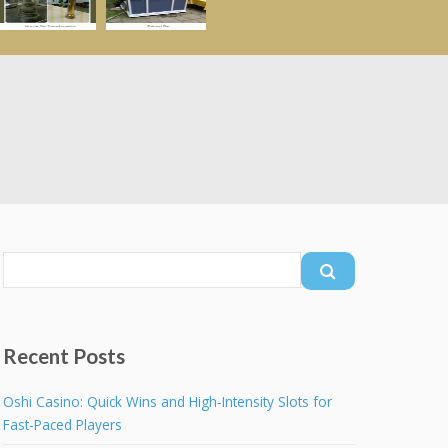
Search for:
Recent Posts
Oshi Casino: Quick Wins and High‑Intensity Slots for
Fast‑Paced Players