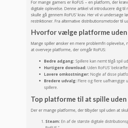
For mange gamers er RoFUS – en platform, der kræver 
digitale oplevelse. Denne artikel vil introducere dig t
skulle gå gennem RoFUS’ krav. Her vil vi undersøge løsn
restriktioner. Fra alternative distributionsmetoder ti
Hvorfor vælge platforme ude
Mange spiller ønsker en mere problemfri oplevelse, nå
at overveje platforme, der omgår RoFUS:
Bedre adgang:
Spillere kan nemt tilgå spil u
Hurtigere download:
Uden RoFUS’ bekræftel
Lavere omkostninger:
Nogle af disse platfor
Bredere udvalg:
Flere og flere uafhængige ud
spillere.
Top platforme til at spille ud
Der er mange platforme, der tilbyder spil uden at s
Steam:
En af de største digitale distribution
RoFUS.”