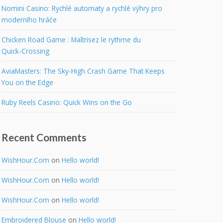
Nomini Casino: Rychlé automaty a rychlé výhry pro
moderního hráče
Chicken Road Game : Maîtrisez le rythme du
Quick‑Crossing
AviaMasters: The Sky‑High Crash Game That Keeps
You on the Edge
Ruby Reels Casino: Quick Wins on the Go
Recent Comments
WishHour.Com
on
Hello world!
WishHour.Com
on
Hello world!
WishHour.Com
on
Hello world!
Embroidered Blouse
on
Hello world!