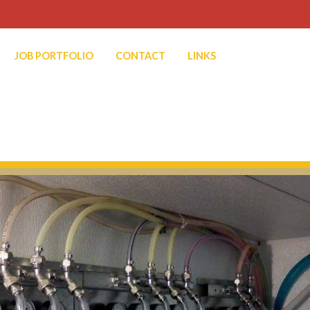
JOB PORTFOLIO
CONTACT
LINKS