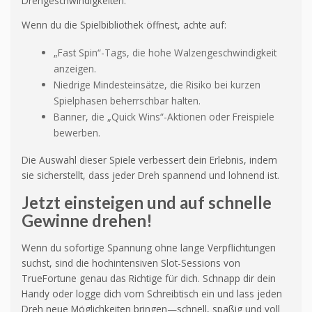
Drehgeschwindigkeiten.
Wenn du die Spielbibliothek öffnest, achte auf:
„Fast Spin“-Tags, die hohe Walzengeschwindigkeit
anzeigen.
Niedrige Mindesteinsätze, die Risiko bei kurzen
Spielphasen beherrschbar halten.
Banner, die „Quick Wins“-Aktionen oder Freispiele
bewerben.
Die Auswahl dieser Spiele verbessert dein Erlebnis, indem
sie sicherstellt, dass jeder Dreh spannend und lohnend ist.
Jetzt einsteigen und auf schnelle
Gewinne drehen!
Wenn du sofortige Spannung ohne lange Verpflichtungen
suchst, sind die hochintensiven Slot-Sessions von
TrueFortune genau das Richtige für dich. Schnapp dir dein
Handy oder logge dich vom Schreibtisch ein und lass jeden
Dreh neue Möglichkeiten bringen—schnell, spaßig und voll