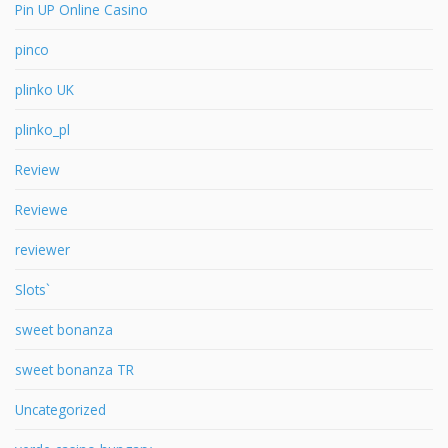
Pin UP Online Casino
pinco
plinko UK
plinko_pl
Review
Reviewe
reviewer
Slots`
sweet bonanza
sweet bonanza TR
Uncategorized