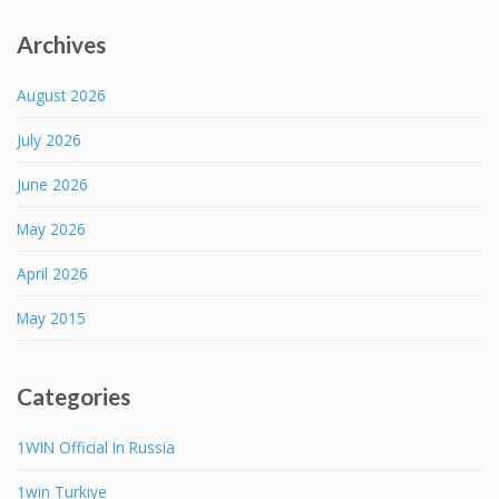
Archives
August 2026
July 2026
June 2026
May 2026
April 2026
May 2015
Categories
1WIN Official In Russia
1win Turkiye