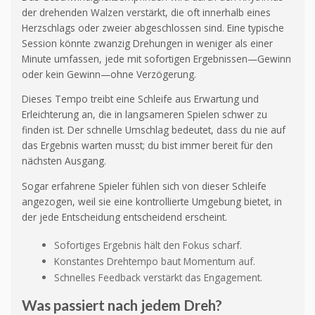
der drehenden Walzen verstärkt, die oft innerhalb eines
Herzschlags oder zweier abgeschlossen sind. Eine typische
Session könnte zwanzig Drehungen in weniger als einer
Minute umfassen, jede mit sofortigen Ergebnissen—Gewinn
oder kein Gewinn—ohne Verzögerung.
Dieses Tempo treibt eine Schleife aus Erwartung und
Erleichterung an, die in langsameren Spielen schwer zu
finden ist. Der schnelle Umschlag bedeutet, dass du nie auf
das Ergebnis warten musst; du bist immer bereit für den
nächsten Ausgang.
Sogar erfahrene Spieler fühlen sich von dieser Schleife
angezogen, weil sie eine kontrollierte Umgebung bietet, in
der jede Entscheidung entscheidend erscheint.
Sofortiges Ergebnis hält den Fokus scharf.
Konstantes Drehtempo baut Momentum auf.
Schnelles Feedback verstärkt das Engagement.
Was passiert nach jedem Dreh?