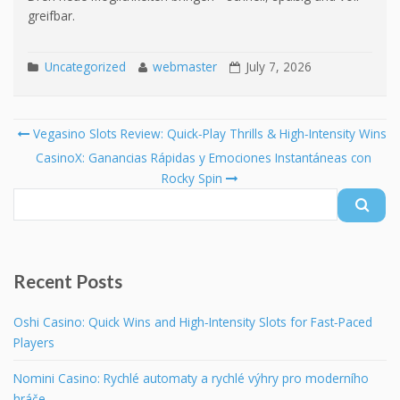
greifbar.
Uncategorized
webmaster
July 7, 2026
Vegasino Slots Review: Quick‑Play Thrills & High‑Intensity Wins
Post navigation
Search for:
CasinoX: Ganancias Rápidas y Emociones Instantáneas con
Rocky Spin
Recent Posts
Oshi Casino: Quick Wins and High‑Intensity Slots for Fast‑Paced
Players
Nomini Casino: Rychlé automaty a rychlé výhry pro moderního
hráče