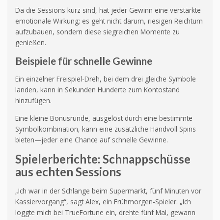
Da die Sessions kurz sind, hat jeder Gewinn eine verstärkte
emotionale Wirkung; es geht nicht darum, riesigen Reichtum
aufzubauen, sondern diese siegreichen Momente zu
genießen.
Beispiele für schnelle Gewinne
Ein einzelner Freispiel-Dreh, bei dem drei gleiche Symbole
landen, kann in Sekunden Hunderte zum Kontostand
hinzufügen.
Eine kleine Bonusrunde, ausgelöst durch eine bestimmte
Symbolkombination, kann eine zusätzliche Handvoll Spins
bieten—jeder eine Chance auf schnelle Gewinne.
Spielerberichte: Schnappschüsse
aus echten Sessions
„Ich war in der Schlange beim Supermarkt, fünf Minuten vor
Kassiervorgang“, sagt Alex, ein Frühmorgen-Spieler. „Ich
loggte mich bei TrueFortune ein, drehte fünf Mal, gewann