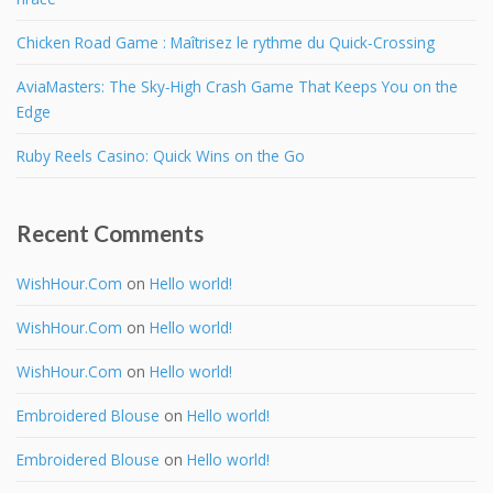
Chicken Road Game : Maîtrisez le rythme du Quick‑Crossing
AviaMasters: The Sky‑High Crash Game That Keeps You on the
Edge
Ruby Reels Casino: Quick Wins on the Go
Recent Comments
WishHour.Com
on
Hello world!
WishHour.Com
on
Hello world!
WishHour.Com
on
Hello world!
Embroidered Blouse
on
Hello world!
Embroidered Blouse
on
Hello world!