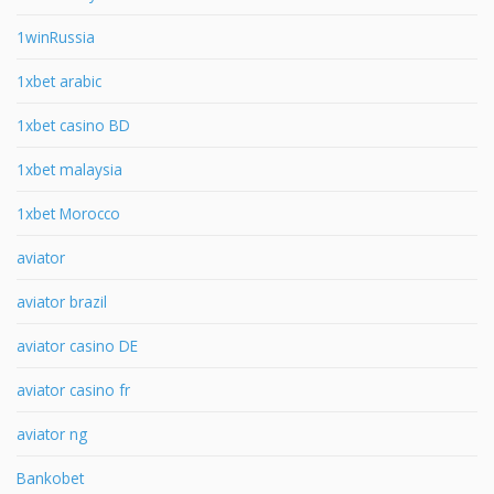
1winRussia
1xbet arabic
1xbet casino BD
1xbet malaysia
1xbet Morocco
aviator
aviator brazil
aviator casino DE
aviator casino fr
aviator ng
Bankobet