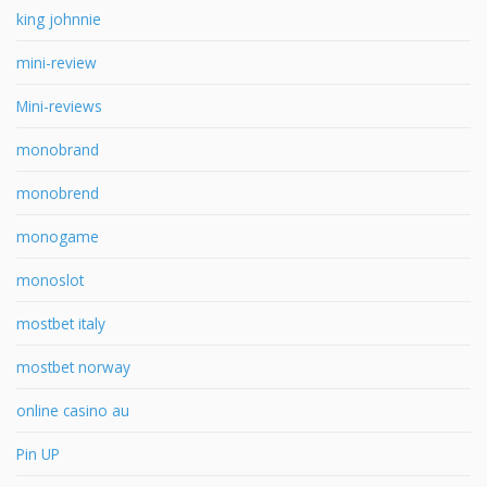
king johnnie
mini-review
Mini-reviews
monobrand
monobrend
monogame
monoslot
mostbet italy
mostbet norway
online casino au
Pin UP