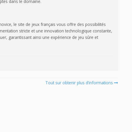
deptes dans le domaine.
ice, le site de jeux français vous offre des possibilités
mentation stricte et une innovation technologique constante,
er, garantissant ainsi une expérience de jeu sûre et
Tout sur obtenir plus d’informations