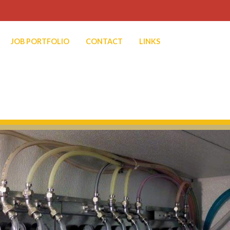
JOB PORTFOLIO
CONTACT
LINKS