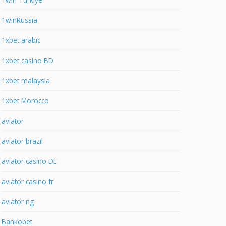
1winRussia
1xbet arabic
1xbet casino BD
1xbet malaysia
1xbet Morocco
aviator
aviator brazil
aviator casino DE
aviator casino fr
aviator ng
Bankobet