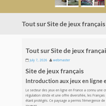
Tout sur Site de jeux français
Tout sur Site de jeux frança
July 7, 2026
webmaster
Site de jeux français
Introduction aux jeux en ligne 
Le secteur des jeux en ligne en France a connu une 
régulation stricte et une offre diversifiée, les Franç
étant protégés. Ce paysage a permis l’émergence de 
joueurs.