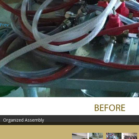
Prev
Organized Assembly