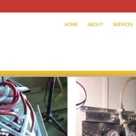
HOME
ABOUT
SERVICES