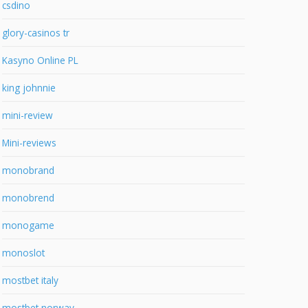
csdino
glory-casinos tr
Kasyno Online PL
king johnnie
mini-review
Mini-reviews
monobrand
monobrend
monogame
monoslot
mostbet italy
mostbet norway