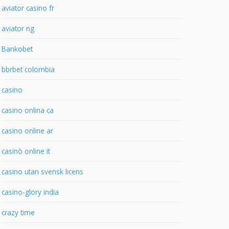
aviator casino fr
aviator ng
Bankobet
bbrbet colombia
casino
casino onlina ca
casino online ar
casinò online it
casino utan svensk licens
casino-glory india
crazy time