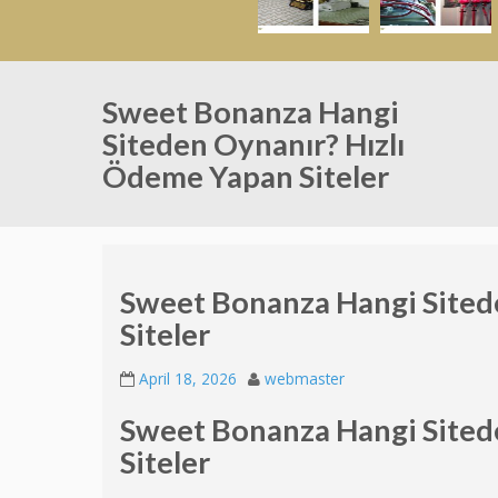
Sweet Bonanza Hangi
Siteden Oynanır? Hızlı
Ödeme Yapan Siteler
Sweet Bonanza Hangi Sited
Siteler
April 18, 2026
webmaster
Sweet Bonanza Hangi Sited
Siteler