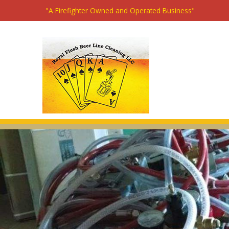
"A Firefighter Owned and Operated Business"