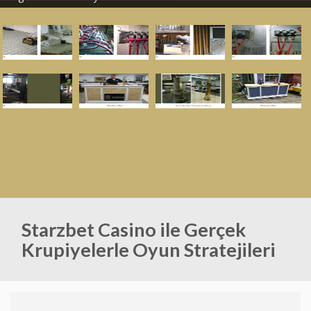
Starzbet Casino ile Gerçek
Krupiyelerle Oyun Stratejileri