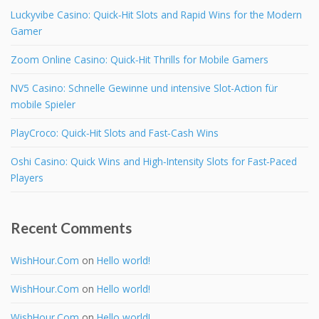
Luckyvibe Casino: Quick‑Hit Slots and Rapid Wins for the Modern
Gamer
Zoom Online Casino: Quick‑Hit Thrills for Mobile Gamers
NV5 Casino: Schnelle Gewinne und intensive Slot-Action für
mobile Spieler
PlayCroco: Quick‑Hit Slots and Fast‑Cash Wins
Oshi Casino: Quick Wins and High‑Intensity Slots for Fast‑Paced
Players
Recent Comments
WishHour.Com
on
Hello world!
WishHour.Com
on
Hello world!
WishHour.Com
on
Hello world!