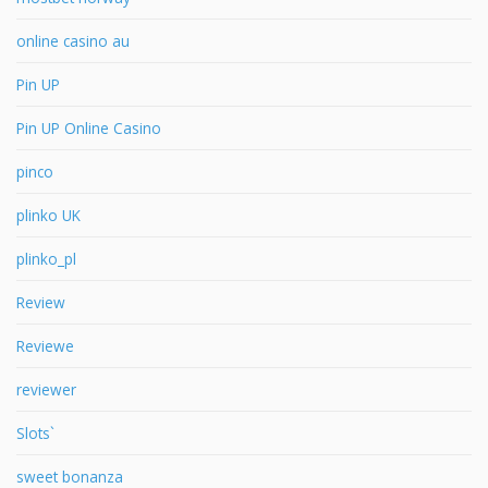
online casino au
Pin UP
Pin UP Online Casino
pinco
plinko UK
plinko_pl
Review
Reviewe
reviewer
Slots`
sweet bonanza