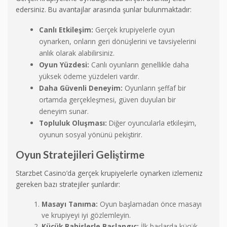
edersiniz. Bu avantajlar arasında şunlar bulunmaktadır:
Canlı Etkileşim:
Gerçek krupiyelerle oyun
oynarken, onların geri dönüşlerini ve tavsiyelerini
anlık olarak alabilirsiniz.
Oyun Yüzdesi:
Canlı oyunların genellikle daha
yüksek ödeme yüzdeleri vardır.
Daha Güvenli Deneyim:
Oyunların şeffaf bir
ortamda gerçekleşmesi, güven duyulan bir
deneyim sunar.
Topluluk Oluşması:
Diğer oyuncularla etkileşim,
oyunun sosyal yönünü pekiştirir.
Oyun Stratejileri Geliştirme
Starzbet Casino’da gerçek krupiyelerle oynarken izlemeniz
gereken bazı stratejiler şunlardır:
Masayı Tanıma:
Oyun başlamadan önce masayı
ve krupiyeyi iyi gözlemleyin.
Küçük Bahislerle Başlangıç:
İlk başlarda küçük