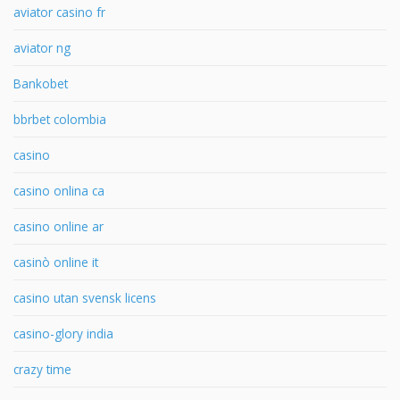
aviator casino fr
aviator ng
Bankobet
bbrbet colombia
casino
casino onlina ca
casino online ar
casinò online it
casino utan svensk licens
casino-glory india
crazy time