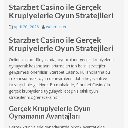
Starzbet Casino ile Gerçek
Krupiyelerle Oyun Stratejileri
April 20, 2026
webmaster
Starzbet Casino ile Gerçek
Krupiyelerle Oyun Stratejileri
Online casino dünyasında, oyuncuların gerçek krupiyelerle
oynayarak kazançlarını artırmaları için belirli stratejiler
geliştirmesi önemlidir. Starzbet Casino, kullanıcılarına bu
imkanı sunarak, oyun deneyimlerini daha heyecanlı ve
kazançlı hale getiriyor. Bu makalede, Starzbet Casino’da
gerçek krupiyelerle uygulayabileceğiniz etkili oyun
stratejilerini öğreneceksiniz.
Gerçek Krupiyelerle Oyun
Oynamanın Avantajları
Gerçek krupiyelerle oynadığınızda birçok avantaj elde