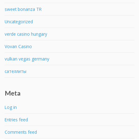
sweet bonanza TR
Uncategorized
verde casino hungary
Vovan Casino
vulkan vegas germany
сателлиты
Meta
Log in
Entries feed
Comments feed