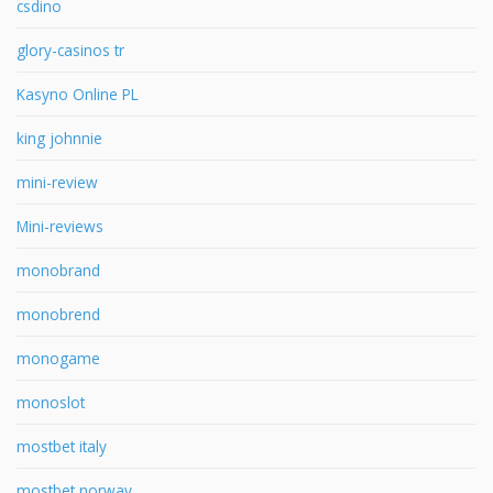
csdino
glory-casinos tr
Kasyno Online PL
king johnnie
mini-review
Mini-reviews
monobrand
monobrend
monogame
monoslot
mostbet italy
mostbet norway