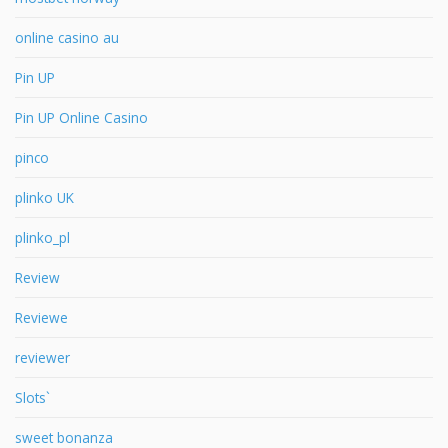
online casino au
Pin UP
Pin UP Online Casino
pinco
plinko UK
plinko_pl
Review
Reviewe
reviewer
Slots`
sweet bonanza