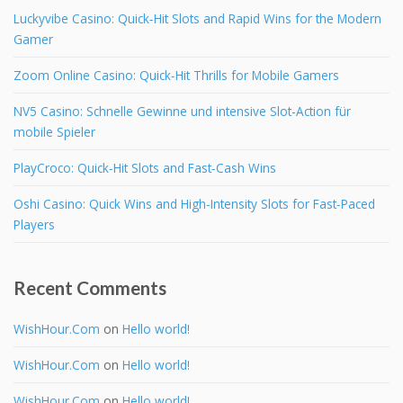
Luckyvibe Casino: Quick‑Hit Slots and Rapid Wins for the Modern
Gamer
Zoom Online Casino: Quick‑Hit Thrills for Mobile Gamers
NV5 Casino: Schnelle Gewinne und intensive Slot-Action für
mobile Spieler
PlayCroco: Quick‑Hit Slots and Fast‑Cash Wins
Oshi Casino: Quick Wins and High‑Intensity Slots for Fast‑Paced
Players
Recent Comments
WishHour.Com
on
Hello world!
WishHour.Com
on
Hello world!
WishHour.Com
on
Hello world!