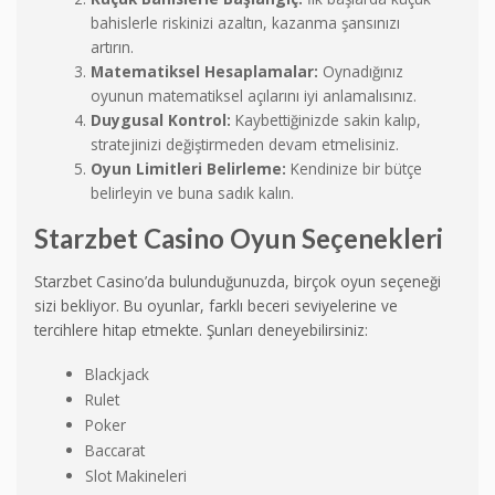
bahislerle riskinizi azaltın, kazanma şansınızı
artırın.
Matematiksel Hesaplamalar:
Oynadığınız
oyunun matematiksel açılarını iyi anlamalısınız.
Duygusal Kontrol:
Kaybettiğinizde sakin kalıp,
stratejinizi değiştirmeden devam etmelisiniz.
Oyun Limitleri Belirleme:
Kendinize bir bütçe
belirleyin ve buna sadık kalın.
Starzbet Casino Oyun Seçenekleri
Starzbet Casino’da bulunduğunuzda, birçok oyun seçeneği
sizi bekliyor. Bu oyunlar, farklı beceri seviyelerine ve
tercihlere hitap etmekte. Şunları deneyebilirsiniz:
Blackjack
Rulet
Poker
Baccarat
Slot Makineleri