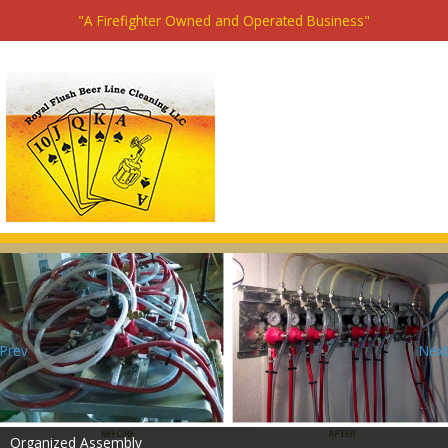
"A Firefighter Owned and Operated Business"
Prev
Next
Organized Assembly