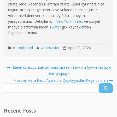
stratejilerle, kazancınızı artırabilirsiniz. Kendi oyun tarzınıza
uygun stratejileri geliştirerek ve yukarıda bahsettiğimiz
yöntemleri deneyerek daha keyifli bir deneyim
yaşayabilirsiniz. Detaylar için
New York Times
ve sosyal
medya platformlarından
Twitter
gibi kaynaklardan
faydalanabilirsiniz.
monobrand
webmaster
April 20, 2026
Пинап кз вход: как использовать казино и букмекерскую
Post navigation
платформу?
Se
fo
Mostbet AZ-a Necə Asanlıqla Qeydiyyatdan Keçmək olar?
Recent Posts