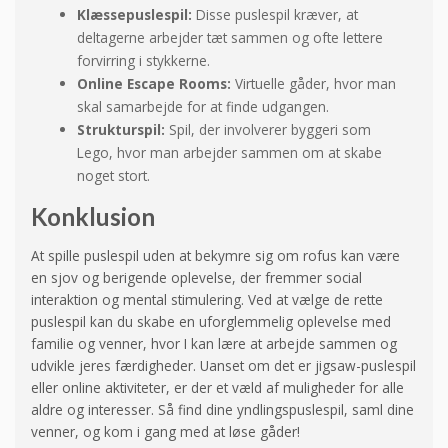
Klæssepuslespil:
Disse puslespil kræver, at
deltagerne arbejder tæt sammen og ofte lettere
forvirring i stykkerne.
Online Escape Rooms:
Virtuelle gåder, hvor man
skal samarbejde for at finde udgangen.
Strukturspil:
Spil, der involverer byggeri som
Lego, hvor man arbejder sammen om at skabe
noget stort.
Konklusion
At spille puslespil uden at bekymre sig om rofus kan være
en sjov og berigende oplevelse, der fremmer social
interaktion og mental stimulering. Ved at vælge de rette
puslespil kan du skabe en uforglemmelig oplevelse med
familie og venner, hvor I kan lære at arbejde sammen og
udvikle jeres færdigheder. Uanset om det er jigsaw-puslespil
eller online aktiviteter, er der et væld af muligheder for alle
aldre og interesser. Så find dine yndlingspuslespil, saml dine
venner, og kom i gang med at løse gåder!