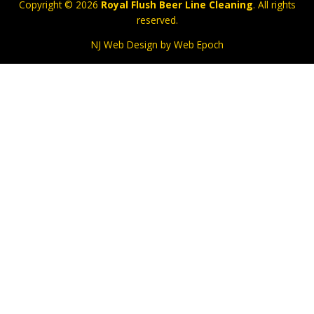
Copyright © 2026
Royal Flush Beer Line Cleaning
. All rights
reserved.
NJ Web Design
by Web Epoch