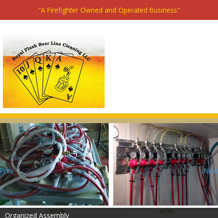
"A Firefighter Owned and Operated Business"
Prev
Next
Organized Assembly