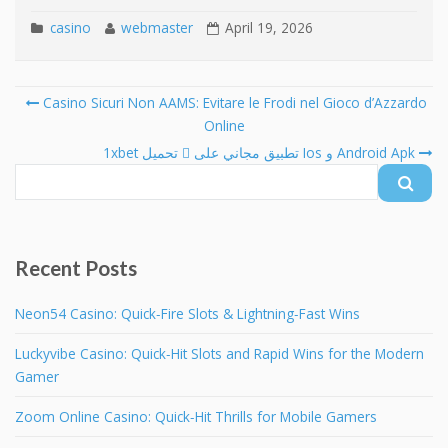
casino
webmaster
April 19, 2026
Casino Sicuri Non AAMS: Evitare le Frodi nel Gioco d’Azzardo
Post navigation
Online
Se
fo
1xbet تحميل 󾔥 تطبيق مجاني على Ios و Android Apk
Recent Posts
Neon54 Casino: Quick‑Fire Slots & Lightning‑Fast Wins
Luckyvibe Casino: Quick‑Hit Slots and Rapid Wins for the Modern
Gamer
Zoom Online Casino: Quick‑Hit Thrills for Mobile Gamers