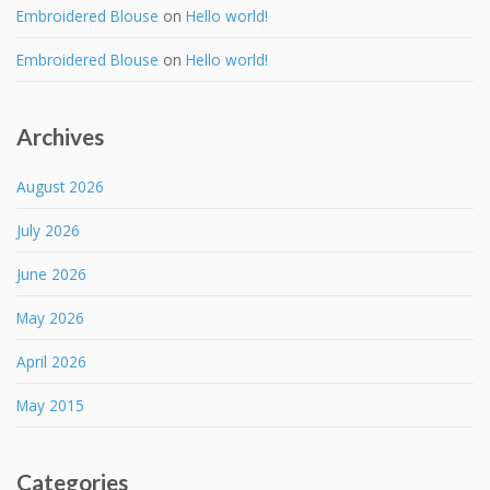
Embroidered Blouse
on
Hello world!
Embroidered Blouse
on
Hello world!
Archives
August 2026
July 2026
June 2026
May 2026
April 2026
May 2015
Categories