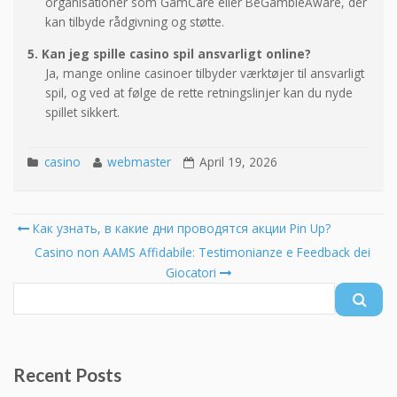
organisationer som GamCare eller BeGambleAware, der
kan tilbyde rådgivning og støtte.
5. Kan jeg spille casino spil ansvarligt online?
Ja, mange online casinoer tilbyder værktøjer til ansvarligt
spil, og ved at følge de rette retningslinjer kan du nyde
spillet sikkert.
casino
webmaster
April 19, 2026
Как узнать, в какие дни проводятся акции Pin Up?
Post navigation
Search for:
Casino non AAMS Affidabile: Testimonianze e Feedback dei
Giocatori
Recent Posts