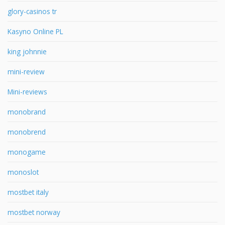
glory-casinos tr
Kasyno Online PL
king johnnie
mini-review
Mini-reviews
monobrand
monobrend
monogame
monoslot
mostbet italy
mostbet norway