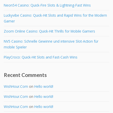
Neon54 Casino: Quick‑Fire Slots & Lightning‑Fast Wins
Luckyvibe Casino: Quick‑Hit Slots and Rapid Wins for the Modern
Gamer
Zoom Online Casino: Quick‑Hit Thrills for Mobile Gamers
NV5 Casino: Schnelle Gewinne und intensive Slot-Action für
mobile Spieler
PlayCroco: Quick‑Hit Slots and Fast‑Cash Wins
Recent Comments
WishHour.Com
on
Hello world!
WishHour.Com
on
Hello world!
WishHour.Com
on
Hello world!