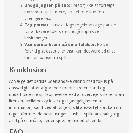
Undgå jagten på tab:
Forsøg ikke at forfølge
tab ved at spille mere, da det ofte kan føre til
yderligere tab.
Tag pauser:
Husk at tage regelmæssige pauser
for at bevare fokus og undgå impulsive
beslutninger.
Vær opmærksom på dine følelser:
Hvis du
føler dig stresset eller trist, kan det være tid til at
tage en pause fra spillet.
Konklusion
At vælge det bedste udenlandske casino med fokus på
ansvarligt spil er afgørende for at sikre en sund og
underholdende spilleoplevelse. Ved at overveje kriterier som
licenser, spillerbeskyttelse og tilgængeligheden af
information, samt ved at følge tips til ansvarligt spil, kan du
tage informerede beslutninger. Husk at spille ansvarligt og
altid på en måde, der er sjovt og underholdende.
FAQ