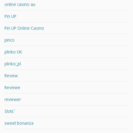
online casino au
Pin UP
Pin UP Online Casino
pinco
plinko UK
plinko_pl
Review
Reviewe
reviewer
Slots`
sweet bonanza