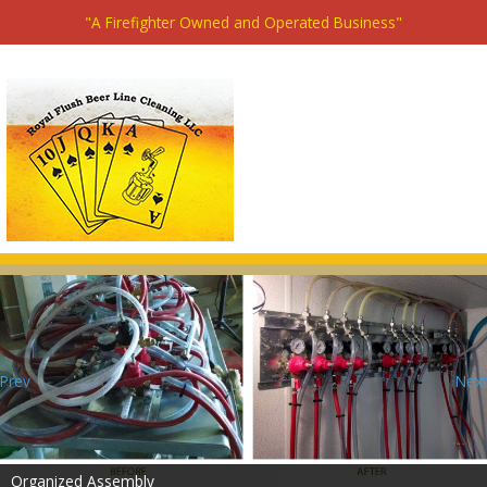
"A Firefighter Owned and Operated Business"
Prev
Next
Organized Assembly