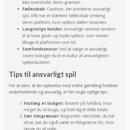
ikke overskrider deres grænser.
Fællesskab:
Casinoer, der prioriterer ansvarligt
spil, ofte har et stærkere fællesskab omkring
deres platform, hvor spillere støtter hinanden.
Langvarige kunder:
Ansvarlige casinoer tendere
til at have glade og loyale spillere, som vender
tilbage til platformen over tid.
Samfundsansvar:
Ved at vælge et ansvarligt
casino bidrager du til en kultur af ansvarlighed i
spilleindustrien.
Tips til ansvarligt spil
For at sikre, at din oplevelse med online gambling forbliver
underholdende og ansvarlig, er her nogle nyttige tips:
Fastlæg et budget:
Bestem på forhånd, hvor
meget du vil bruge, og hold dig til dette beløb.
Sæt tidsgrænser:
Begrundet i det beløb, du har
afsat, bør du også sætte en tidsgrænse for, hvor
længe du vil spille.