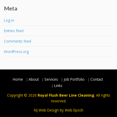
Meta
Log in
Entries feed
Comments feed
WordPress.org
Home
About
Services
Job Portfolio
Contact
Links
Copyright © 2026
Royal Flush Beer Line Cleaning
. All rights
reserved.
NJ Web Design
by Web Epoch