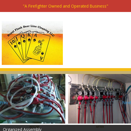
"A Firefighter Owned and Operated Business"
Prev
Next
Organized Assembly