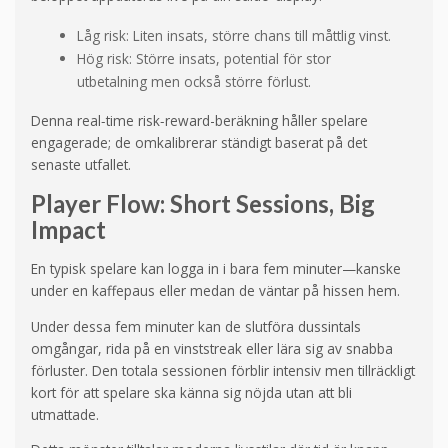
Låg risk: Liten insats, större chans till måttlig vinst.
Hög risk: Större insats, potential för stor
utbetalning men också större förlust.
Denna real‑time risk‑reward-beräkning håller spelare
engagerade; de omkalibrerar ständigt baserat på det
senaste utfallet.
Player Flow: Short Sessions, Big
Impact
En typisk spelare kan logga in i bara fem minuter—kanske
under en kaffepaus eller medan de väntar på hissen hem.
Under dessa fem minuter kan de slutföra dussintals
omgångar, rida på en vinststreak eller lära sig av snabba
förluster. Den totala sessionen förblir intensiv men tillräckligt
kort för att spelare ska känna sig nöjda utan att bli
utmattade.