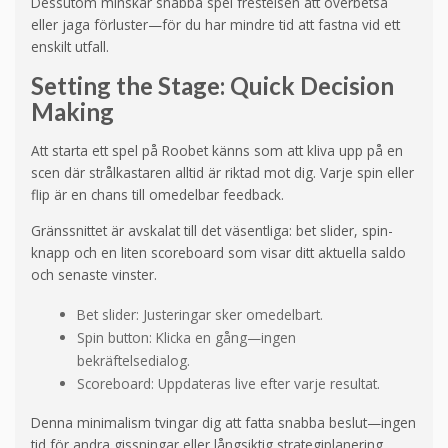
Dessutom minskar snabba spel frestelsen att överbetsa
eller jaga förluster—för du har mindre tid att fastna vid ett
enskilt utfall.
Setting the Stage: Quick Decision
Making
Att starta ett spel på Roobet känns som att kliva upp på en
scen där strålkastaren alltid är riktad mot dig. Varje spin eller
flip är en chans till omedelbar feedback.
Gränssnittet är avskalat till det väsentliga: bet slider, spin-
knapp och en liten scoreboard som visar ditt aktuella saldo
och senaste vinster.
Bet slider: Justeringar sker omedelbart.
Spin button: Klicka en gång—ingen
bekräftelsedialog.
Scoreboard: Uppdateras live efter varje resultat.
Denna minimalism tvingar dig att fatta snabba beslut—ingen
tid för andra gissningar eller långsiktig strategiplanering.