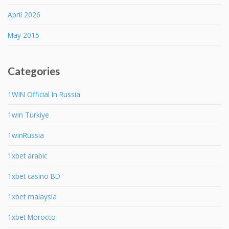
April 2026
May 2015
Categories
1WIN Official In Russia
1win Turkiye
1winRussia
1xbet arabic
1xbet casino BD
1xbet malaysia
1xbet Morocco