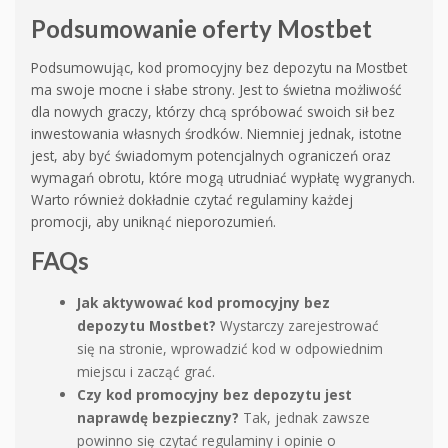
Podsumowanie oferty Mostbet
Podsumowując, kod promocyjny bez depozytu na Mostbet
ma swoje mocne i słabe strony. Jest to świetna możliwość
dla nowych graczy, którzy chcą spróbować swoich sił bez
inwestowania własnych środków. Niemniej jednak, istotne
jest, aby być świadomym potencjalnych ograniczeń oraz
wymagań obrotu, które mogą utrudniać wypłatę wygranych.
Warto również dokładnie czytać regulaminy każdej
promocji, aby uniknąć nieporozumień.
FAQs
Jak aktywować kod promocyjny bez
depozytu Mostbet?
Wystarczy zarejestrować
się na stronie, wprowadzić kod w odpowiednim
miejscu i zacząć grać.
Czy kod promocyjny bez depozytu jest
naprawdę bezpieczny?
Tak, jednak zawsze
powinno się czytać regulaminy i opinie o