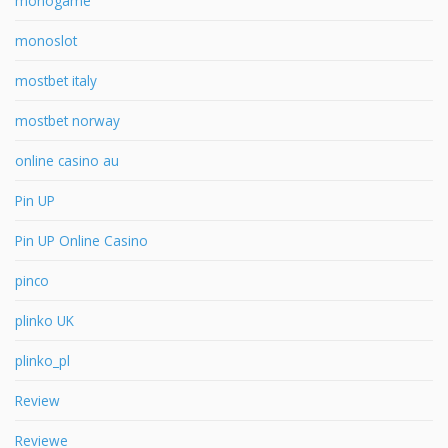
monogame
monoslot
mostbet italy
mostbet norway
online casino au
Pin UP
Pin UP Online Casino
pinco
plinko UK
plinko_pl
Review
Reviewe