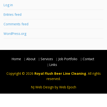
Log in
Entries feed
Comments feed
WordPress.org
Home
About
Services
Job Portfolio
Contact
Links
Copyright © 2026
Royal Flush Beer Line Cleaning
. All rights
reserved.
NJ Web Design
by Web Epoch