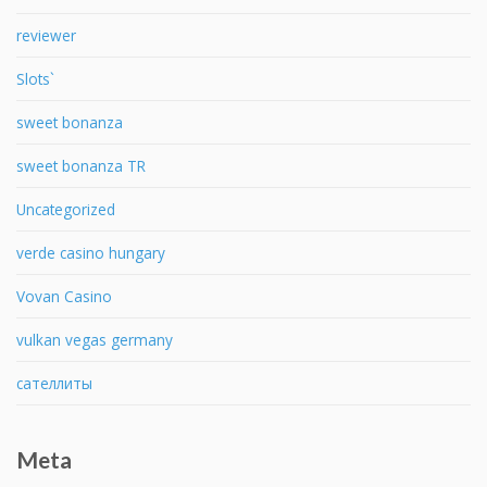
reviewer
Slots`
sweet bonanza
sweet bonanza TR
Uncategorized
verde casino hungary
Vovan Casino
vulkan vegas germany
сателлиты
Meta