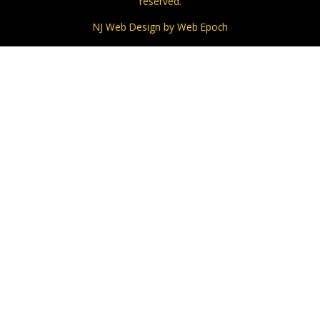
reserved.
NJ Web Design
by Web Epoch