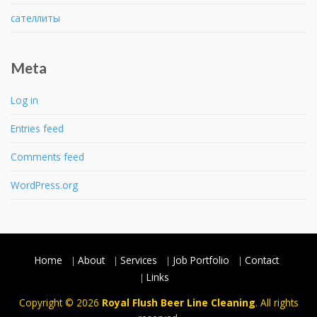
сателлиты
Meta
Log in
Entries feed
Comments feed
WordPress.org
Home
About
Services
Job Portfolio
Contact
Links
Copyright © 2026
Royal Flush Beer Line Cleaning
. All rights