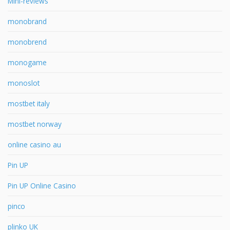
Mini-reviews
monobrand
monobrend
monogame
monoslot
mostbet italy
mostbet norway
online casino au
Pin UP
Pin UP Online Casino
pinco
plinko UK