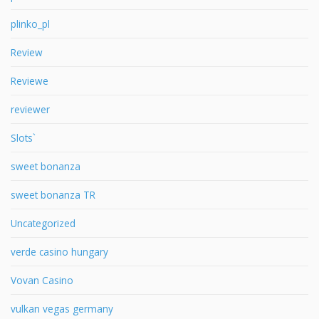
plinko_pl
Review
Reviewe
reviewer
Slots`
sweet bonanza
sweet bonanza TR
Uncategorized
verde casino hungary
Vovan Casino
vulkan vegas germany