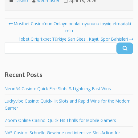
casino
webmaster
April 18, 2026
Mostbet Casino’nun Onlayn ədalət oyununu təşviq etmədəki
Post navigation
rolu
Se
fo
1xbet Giriş 1xbet Türkiye Sah Sitesi, Kayıt, Spor Bahisleri
Recent Posts
Neon54 Casino: Quick‑Fire Slots & Lightning‑Fast Wins
Luckyvibe Casino: Quick‑Hit Slots and Rapid Wins for the Modern
Gamer
Zoom Online Casino: Quick‑Hit Thrills for Mobile Gamers
NV5 Casino: Schnelle Gewinne und intensive Slot-Action für