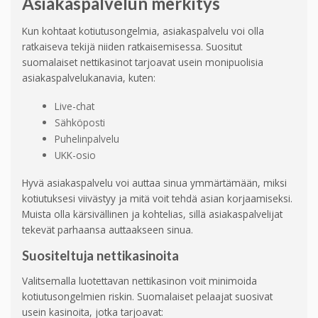
Asiakaspalvelun merkitys
Kun kohtaat kotiutusongelmia, asiakaspalvelu voi olla
ratkaiseva tekijä niiden ratkaisemisessa. Suositut
suomalaiset nettikasinot tarjoavat usein monipuolisia
asiakaspalvelukanavia, kuten:
Live-chat
Sähköposti
Puhelinpalvelu
UKK-osio
Hyvä asiakaspalvelu voi auttaa sinua ymmärtämään, miksi
kotiutuksesi viivästyy ja mitä voit tehdä asian korjaamiseksi.
Muista olla kärsivällinen ja kohtelias, sillä asiakaspalvelijat
tekevät parhaansa auttaakseen sinua.
Suositeltuja nettikasinoita
Valitsemalla luotettavan nettikasinon voit minimoida
kotiutusongelmien riskin. Suomalaiset pelaajat suosivat
usein kasinoita, jotka tarjoavat: