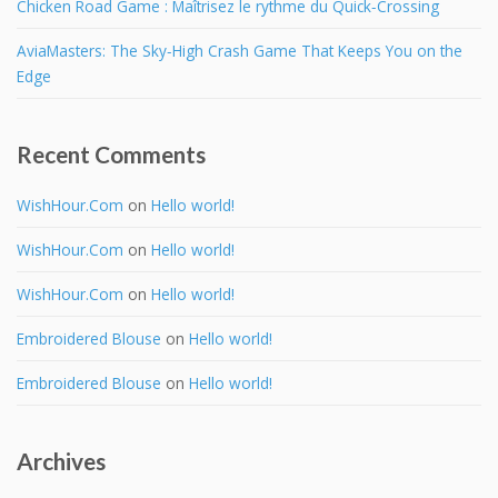
Chicken Road Game : Maîtrisez le rythme du Quick‑Crossing
AviaMasters: The Sky‑High Crash Game That Keeps You on the
Edge
Recent Comments
WishHour.Com
on
Hello world!
WishHour.Com
on
Hello world!
WishHour.Com
on
Hello world!
Embroidered Blouse
on
Hello world!
Embroidered Blouse
on
Hello world!
Archives