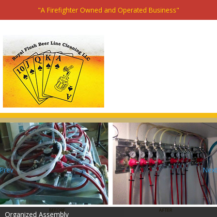
"A Firefighter Owned and Operated Business"
Prev
Next
Organized Assembly