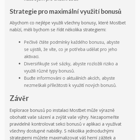
Strategie pro maximální využití bonusů
Abychom co nejlépe využili všechny bonusy, které Mostbet
nabízí, měli bychom se řídit několika strategiemi:
Pečlivě čtěte podmínky každého bonusu, abyste
se ujistili, že víte, co je potřeba udělat pro jeho
aktivaci.
Diversifikujte své sázky, abyste rozložili riziko a
využili různé typy bonusů.
Buďte informováni o aktuálních akcích, abyste
nezmeškali příležitosti k využití nových bonusů.
Závěr
Explorace bonusů po instalaci Mostbet může výrazně
obohatit vaše sázení a zvýšit vaše výhry. Nezapomeňte
pravidelně kontrolovat sekci bonusů v aplikaci a využívat
všechny dostupné nabídky. S několika jednoduchými
strategiemi můžete maximalizovat váš herní zážitek a