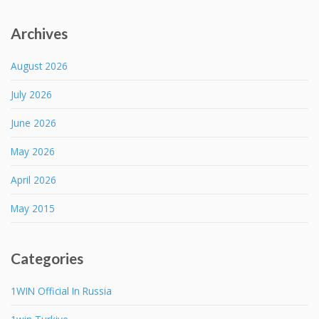
Archives
August 2026
July 2026
June 2026
May 2026
April 2026
May 2015
Categories
1WIN Official In Russia