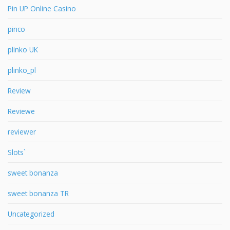
Pin UP Online Casino
pinco
plinko UK
plinko_pl
Review
Reviewe
reviewer
Slots`
sweet bonanza
sweet bonanza TR
Uncategorized