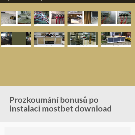
Prozkoumání bonusů po
instalaci mostbet download