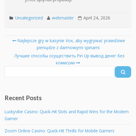
Uncategorized
webmaster
April 24, 2026
Najlepsze gry w kasynie Vox, aby wygrywać prawdziwe
Post navigation
pieniądze z darmowymi spinami
Se
fo
Лучшие способы осуществить Pin Up вывод денег без
комиссии
Recent Posts
Luckyvibe Casino: Quick‑Hit Slots and Rapid Wins for the Modern
Gamer
Zoom Online Casino: Quick‑Hit Thrills for Mobile Gamers