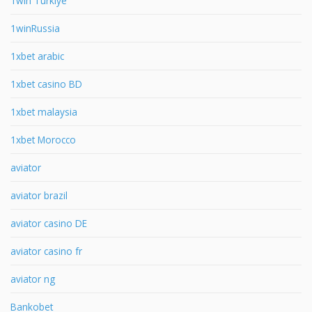
1win Turkiye
1winRussia
1xbet arabic
1xbet casino BD
1xbet malaysia
1xbet Morocco
aviator
aviator brazil
aviator casino DE
aviator casino fr
aviator ng
Bankobet