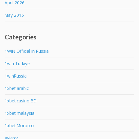
April 2026
May 2015
Categories
1WIN Official In Russia
1win Turkiye
1winRussia
1xbet arabic
1xbet casino BD
1xbet malaysia
1xbet Morocco
aviator