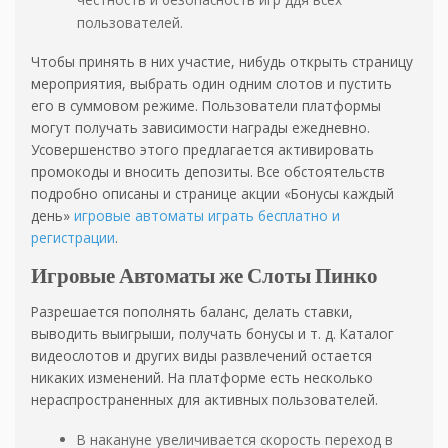
пользователей.
Чтобы принять в них участие, нибудь открыть страницу
мероприятия, выбрать один одним слотов и пустить
его в суммовом режиме. Пользователи платформы
могут получать зависимости награды ежедневно.
Усовершенство этого предлагается активировать
промокоды и вносить депозиты. Все обстоятельств
подробно описаны и странице акции «Бонусы каждый
день»
игровые автоматы играть бесплатно и
регистрации
.
Игровые Автоматы же Слоты Пинко
Разрешается пополнять баланс, делать ставки,
выводить выигрыши, получать бонусы и т. д. Каталог
видеослотов и других виды развлечений остается
никаких изменений. На платформе есть несколько
нераспространенных для активных пользователей.
В накануне увеличивается скорость переход в