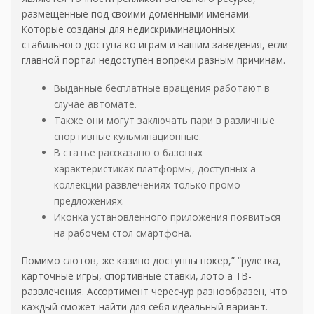
размещенные под своими доменными именами.
Которые созданы для недискриминационных
стабильного доступа ко играм и вашим заведения, если
главной портал недоступен вопреки разным причинам.
Выданные бесплатные вращения работают в
случае автомате.
Также они могут заключать пари в различные
спортивные кульминационные.
В статье рассказано о базовых
характеристиках платформы, доступных а
коллекции развлечениях только промо
предложениях.
Иконка установленного приложения появиться
на рабочем стол смартфона.
Помимо слотов, же казино доступны покер,” “рулетка,
карточные игры, спортивные ставки, лото а ТВ-
развлечения. Ассортимент чересчур разнообразен, что
каждый сможет найти для себя идеальный вариант.