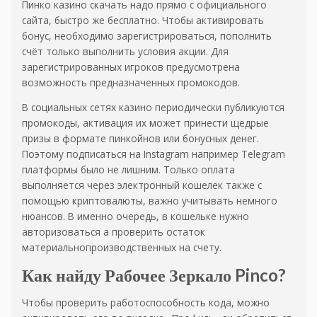
Пинко казино скачать надо прямо с официального
сайта, быстро же бесплатно. Чтобы активировать
бонус, необходимо зарегистрироваться, пополнить
счёт только выполнить условия акции. Для
зарегистрированных игроков предусмотрена
возможность предназначенных промокодов.
В социальных сетях казино периодически публикуются
промокоды, активация их может принести щедрые
призы в формате пинкойнов или бонусных денег.
Поэтому подписаться на Instagram например Telegram
платформы было не лишним. Только оплата
выполняется через электронный кошелек также с
помощью криптовалюты, важно учитывать немного
нюансов. В именно очередь, в кошельке нужно
авторизоваться а проверить остаток
материальнопроизводственных на счету.
Как найду Рабочее Зеркало Pinco?
Чтобы проверить работоспособность кода, можно