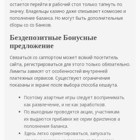
остается перейти в рабочий стол только тапнуть по
значку. Владельцы казино даже списывают комиссию и
пополнение баланса. Но могут быть дополнительные
сборы со со банков.
Бездепозитные Бонусные
предложение
Связаться со саппортом может всякий посетитель
сайта, регистрироваться для этого только обязательно.
Лимиты зависят от особенностей внутренней
платежных сервисов. Существуют ограничения
показаны и экране после выбора способа кешаута.
Поэтому азартные игры следует воспринимать
как развлечение, и не как заработков.
По выходным проводятся акции, участникам
их выдаются прибавки же серии фриспинов а
пополнения баланса.
Здесь легко ориентироваться, запускать