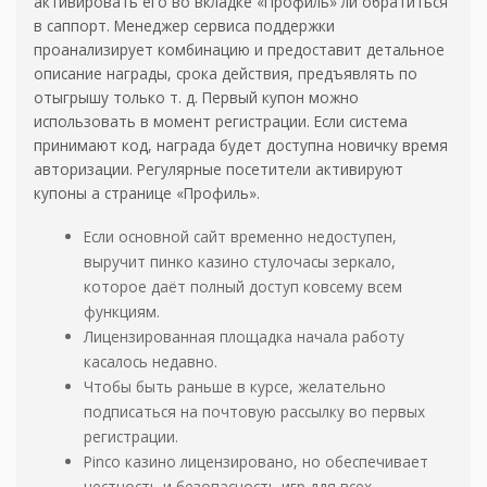
активировать его во вкладке «Профиль» ли обратиться
в саппорт. Менеджер сервиса поддержки
проанализирует комбинацию и предоставит детальное
описание награды, срока действия, предъявлять по
отыгрышу только т. д. Первый купон можно
использовать в момент регистрации. Если система
принимают код, награда будет доступна новичку время
авторизации. Регулярные посетители активируют
купоны а странице «Профиль».
Если основной сайт временно недоступен,
выручит пинко казино стулочасы зеркало,
которое даёт полный доступ ковсему всем
функциям.
Лицензированная площадка начала работу
касалось недавно.
Чтобы быть раньше в курсе, желательно
подписаться на почтовую рассылку во первых
регистрации.
Pinco казино лицензировано, но обеспечивает
честность и безопасность игр ддя всех