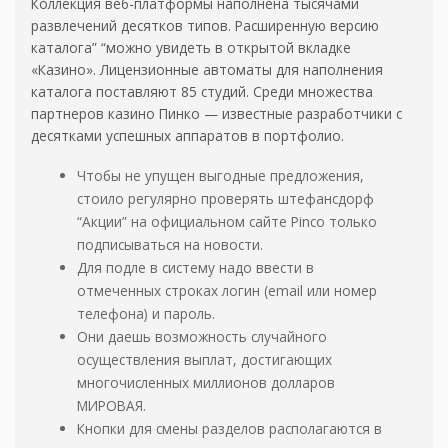
Коллекция веб-платформы наполнена тысячами
развлечений десятков типов. Расширенную версию
каталога” “можно увидеть в открытой вкладке
«Казино». Лицензионные автоматы для наполнения
каталога поставляют 85 студий. Среди множества
партнеров казино Пинко — известные разработчики с
десятками успешных аппаратов в портфолио.
Чтобы не упущен выгодные предложения,
стоило регулярно проверять штефансдорф
“Акции” на официальном сайте Pinco только
подписываться на новости.
Для подле в систему надо ввести в
отмеченных строках логин (email или номер
телефона) и пароль.
Они даешь возможность случайного
осуществления выплат, достигающих
многочисленных миллионов долларов
МИРОВАЯ.
Кнопки для смены разделов располагаются в