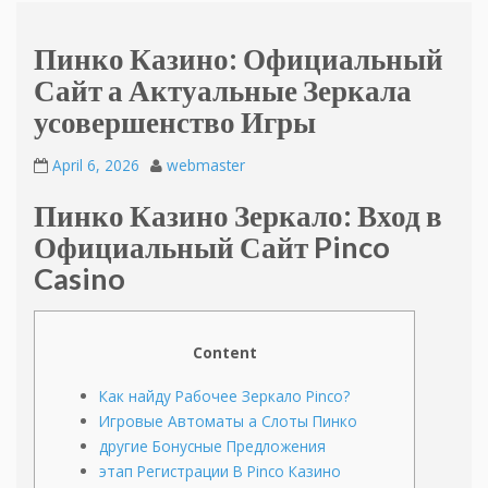
Пинко Казино: Официальный
Сайт а Актуальные Зеркала
усовершенство Игры
April 6, 2026
webmaster
Пинко Казино Зеркало: Вход в
Официальный Сайт Pinco
Casino
Content
Как найду Рабочее Зеркало Pinco?
Игровые Автоматы а Слоты Пинко
другие Бонусные Предложения
этап Регистрации В Pinco Казино