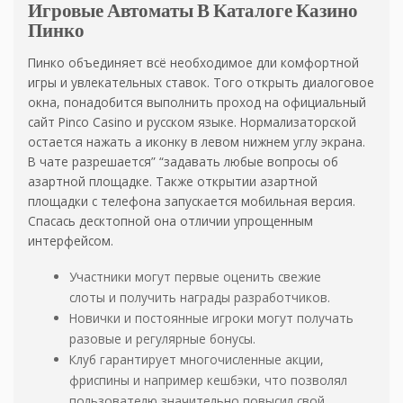
Игровые Автоматы В Каталоге Казино
Пинко
Пинко объединяет всё необходимое дли комфортной
игры и увлекательных ставок. Того открыть диалоговое
окна, понадобится выполнить проход на официальный
сайт Pinco Casino и русском языке. Нормализаторской
остается нажать а иконку в левом нижнем углу экрана.
В чате разрешается” “задавать любые вопросы об
азартной площадке. Также открытии азартной
площадки с телефона запускается мобильная версия.
Спасась десктопной она отличии упрощенным
интерфейсом.
Участники могут первые оценить свежие
слоты и получить награды разработчиков.
Новички и постоянные игроки могут получать
разовые и регулярные бонусы.
Клуб гарантирует многочисленные акции,
фриспины и например кешбэки, что позволял
пользователю значительно повысил свой