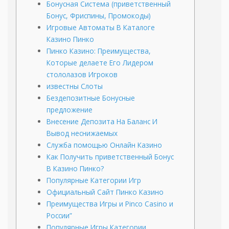
Бонусная Система (приветственный
Бонус, Фриспины, Промокоды)
Игровые Автоматы В Каталоге
Казино Пинко
Пинко Казино: Преимущества,
Которые делаете Его Лидером
стололазов Игроков
известны Слоты
Бездепозитные Бонусные
предложение
Внесение Депозита На Баланс И
Вывод неснижаемых
Служба помощью Онлайн Казино
Как Получить приветственный Бонус
В Казино Пинко?
Популярные Категории Игр
Официальный Сайт Пинко Казино
Преимущества Игры и Pinco Casino и
России”
Популярные Игры Категории