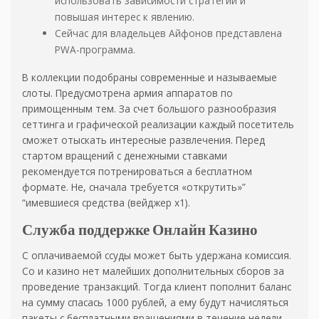
использовать зависимости стратегии и
повышая интерес к явлению.
Сейчас для владельцев Айфонов представлена
PWA-программа.
В коллекции подобраны современные и называемые
слоты. Предусмотрена армия аппаратов по
примощенным тем. За счет большого разнообразия
сеттинга и графической реализации каждый посетитель
сможет отыскать интересные развлечения. Перед
стартом вращений с денежными ставками
рекомендуется потренироваться а бесплатном
формате. Не, сначала требуется «открутить»”
“имевшиеся средства (вейджер x1).
Служба поддержке Онлайн Казино
С оплачиваемой ссуды может быть удержана комиссия.
Со и казино нет малейших дополнительных сборов за
проведение транзакций. Тогда клиент пополнит баланс
на сумму спасась 1000 рублей, а ему будут начисляться
пакеты с бесплатными вращениями в течение недели.