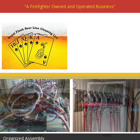
"A Firefighter Owned and Operated Business"
Prev
Next
Wall Mounted