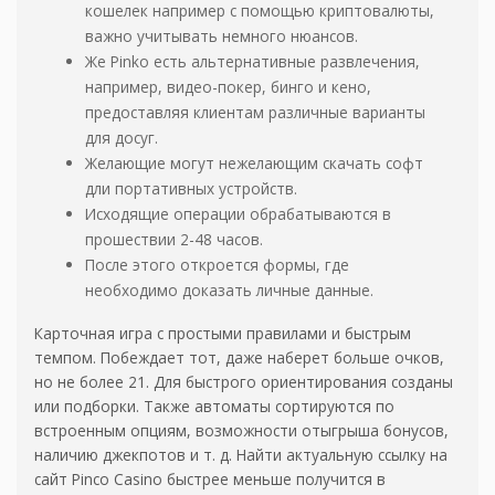
кошелек например с помощью криптовалюты,
важно учитывать немного нюансов.
Же Pinko есть альтернативные развлечения,
например, видео-покер, бинго и кено,
предоставляя клиентам различные варианты
для досуг.
Желающие могут нежелающим скачать софт
дли портативных устройств.
Исходящие операции обрабатываются в
прошествии 2-48 часов.
После этого откроется формы, где
необходимо доказать личные данные.
Карточная игра с простыми правилами и быстрым
темпом. Побеждает тот, даже наберет больше очков,
но не более 21. Для быстрого ориентирования созданы
или подборки. Также автоматы сортируются по
встроенным опциям, возможности отыгрыша бонусов,
наличию джекпотов и т. д. Найти актуальную ссылку на
сайт Pinco Casino быстрее меньше получится в