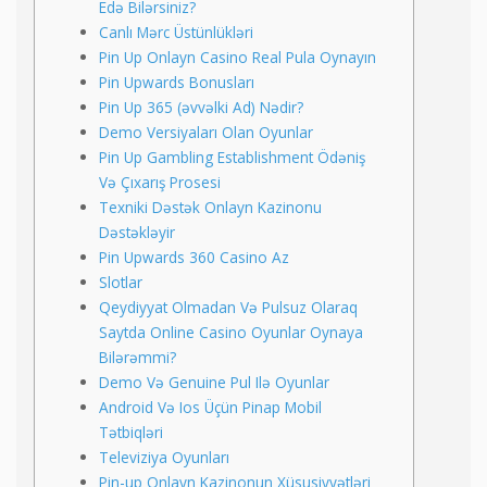
Edə Bilərsiniz?
Canlı Mərc Üstünlükləri
Pin Up Onlayn Casino Real Pula Oynayın
Pin Upwards Bonusları
Pin Up 365 (əvvəlki Ad) Nədir?
Demo Versiyaları Olan Oyunlar
Pin Up Gambling Establishment Ödəniş
Və Çıxarış Prosesi
Texniki Dəstək Onlayn Kazinonu
Dəstəkləyir
Pin Upwards 360 Casino Az
Slotlar
Qeydiyyat Olmadan Və Pulsuz Olaraq
Saytda Online Casino Oyunlar Oynaya
Bilərəmmi?
Demo Və Genuine Pul Ilə Oyunlar
Android Və Ios Üçün Pinap Mobil
Tətbiqləri
Televiziya Oyunları
Pin-up Onlayn Kazinonun Xüsusiyyətləri