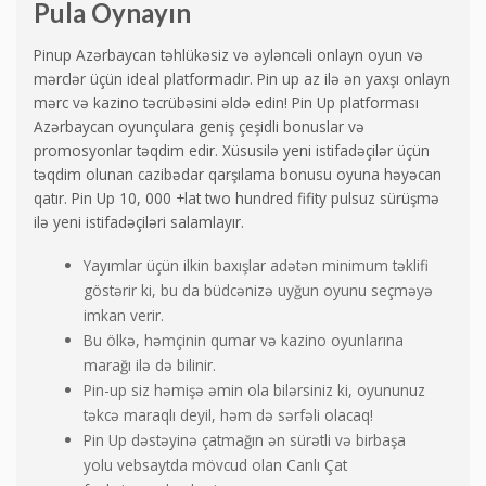
Pula Oynayın
Pinup Azərbaycan təhlükəsiz və əyləncəli onlayn oyun və
mərclər üçün ideal platformadır. Pin up az ilə ən yaxşı onlayn
mərc və kazino təcrübəsini əldə edin! Pin Up platforması
Azərbaycan oyunçulara geniş çeşidli bonuslar və
promosyonlar təqdim edir. Xüsusilə yeni istifadəçilər üçün
təqdim olunan cazibədar qarşılama bonusu oyuna həyəcan
qatır. Pin Up 10, 000 +lat two hundred fifity pulsuz sürüşmə
ilə yeni istifadəçiləri salamlayır.
Yayımlar üçün ilkin baxışlar adətən minimum təklifi
göstərir ki, bu da büdcənizə uyğun oyunu seçməyə
imkan verir.
Bu ölkə, həmçinin qumar və kazino oyunlarına
marağı ilə də bilinir.
Pin-up siz həmişə əmin ola bilərsiniz ki, oyununuz
təkcə maraqlı deyil, həm də sərfəli olacaq!
Pin Up dəstəyinə çatmağın ən sürətli və birbaşa
yolu vebsaytda mövcud olan Canlı Çat