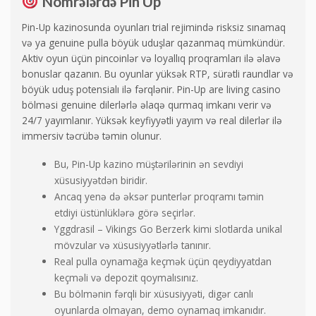
Nömrələrdə Pin Up
Pin-Up kazinosunda oyunları trial rejimində risksiz sınamaq
və ya genuine pulla böyük uduşlar qazanmaq mümkündür.
Aktiv oyun üçün pincoinlər və loyallıq proqramları ilə əlavə
bonuslar qazanın. Bu oyunlar yüksək RTP, sürətli raundlar və
böyük uduş potensialı ilə fərqlənir. Pin-Up are living casino
bölməsi genuine dilerlərlə əlaqə qurmaq imkanı verir və
24/7 yayımlanır. Yüksək keyfiyyətli yayım və real dilerlər ilə
immersiv təcrübə təmin olunur.
Bu, Pin-Up kazino müştərilərinin ən sevdiyi
xüsusiyyətdən biridir.
Ancaq yenə də əksər punterlər proqramı təmin
etdiyi üstünlüklərə görə seçirlər.
Yggdrasil – Vikings Go Berzerk kimi slotlarda unikal
mövzular və xüsusiyyətlərlə tanınır.
Real pulla oynamağa keçmək üçün qeydiyyatdan
keçməli və depozit qoymalısınız.
Bu bölmənin fərqli bir xüsusiyyəti, digər canlı
oyunlarda olmayan, demo oynamaq imkanıdır.