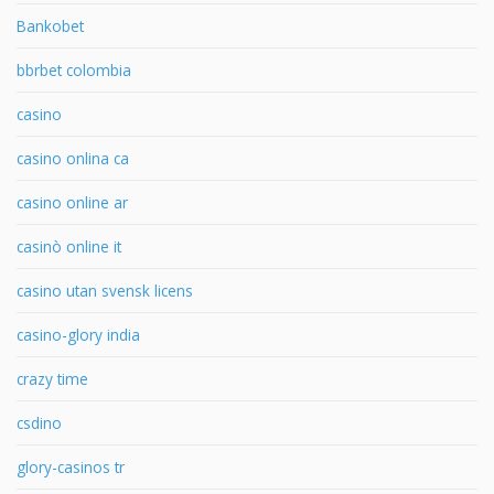
Bankobet
bbrbet colombia
casino
casino onlina ca
casino online ar
casinò online it
casino utan svensk licens
casino-glory india
crazy time
csdino
glory-casinos tr