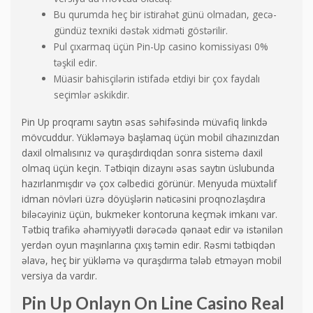
Bu qurumda heç bir istirahət günü olmadan, gecə-
gündüz texniki dəstək xidməti göstərilir.
Pul çıxarmaq üçün Pin-Up casino komissiyası 0%
təşkil edir.
Müasir bahisçilərin istifadə etdiyi bir çox faydalı
seçimlər əskikdir.
Pin Up proqramı saytın əsas səhifəsində müvafiq linkdə
mövcuddur. Yükləməyə başlamaq üçün mobil cihazınızdan
daxil olmalısınız və quraşdırdıqdan sonra sistemə daxil
olmaq üçün keçin. Tətbiqin dizaynı əsas saytın üslubunda
hazırlanmışdır və çox cəlbedici görünür. Menyuda müxtəlif
idman növləri üzrə döyüşlərin nəticəsini proqnozlaşdıra
biləcəyiniz üçün, bukmeker kontoruna keçmək imkanı var.
Tətbiq trafikə əhəmiyyətli dərəcədə qənaət edir və istənilən
yerdən oyun maşınlarına çıxış təmin edir. Rəsmi tətbiqdən
əlavə, heç bir yükləmə və quraşdırma tələb etməyən mobil
versiya da vardır.
Pin Up Onlayn On Line Casino Real