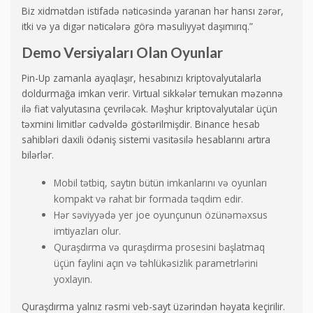
Biz xidmətdən istifadə nəticəsində yaranan hər hansı zərər,
itki və ya digər nəticələrə görə məsuliyyət daşımırıq.”
Demo Versiyaları Olan Oyunlar
Pin-Up zamanla ayaqlaşır, hesabınızı kriptovalyutalarla
doldurmağa imkan verir. Virtual sikkələr temukan məzənnə
ilə fiat valyutasına çevriləcək. Məşhur kriptovalyutalar üçün
təxmini limitlər cədvəldə göstərilmişdir. Binance hesab
sahibləri daxili ödəniş sistemi vasitəsilə hesablarını artıra
bilərlər.
Mobil tətbiq, saytın bütün imkanlarını və oyunları
kompakt və rahat bir formada təqdim edir.
Hər səviyyədə yer joe oyunçunun özünəməxsus
imtiyazları olur.
Quraşdırma və quraşdirma prosesini başlatmaq
üçün faylini açın və təhlükəsizlik parametrlərini
yoxlayın.
Quraşdırma yalnız rəsmi veb-sayt üzərindən həyata keçirilir.