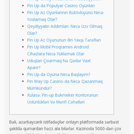
Pin Up-da Populyar Casino Oyunları
Pin Up Az Oyunlarının Bütövlüyünü Necə
Yoxlamaq Olar?
Qeydiyyatın Addımları: Necə Üzv Olmaq
Olar?
Pin Up Az Oyununun Ən Yaxşı Tərəfləri
Pin Up Mobil Proqramını Android
Cihazlara Necə Yükləmək Olar
Uduşları Çıxarmaq Nə Qədər Vaxt
Aparır?
Pin Up-da Oyuna Necə Başlayım?
Pin Way Up Casino-da Necə Qazanmaq
Mümkündür?
Xülasə: Pin-up Bukmeker Kontorunun
Üstünlükləri Və Mənfi Cəhətləri
Bəli, azərbaycanlı istifadəçilər onlayn platformada sərbəst
şəkildə qumardan həzz ala bilərlər. Kazinoda 5000-dən çox