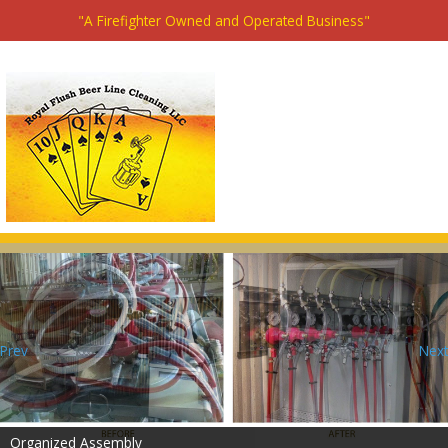
"A Firefighter Owned and Operated Business"
Prev
Next
Wall Mounted