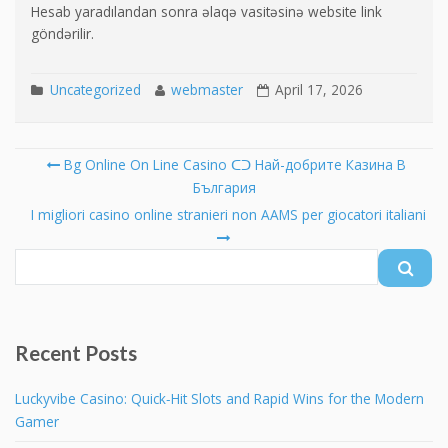
Hesab yaradılandan sonra əlaqə vasitəsinə website link
göndərilir.
Uncategorized
webmaster
April 17, 2026
Bg Online On Line Casino ᑕ️ᑐ Най-добрите Казина В
Post navigation
България
Se
fo
I migliori casino online stranieri non AAMS per giocatori italiani
Recent Posts
Luckyvibe Casino: Quick‑Hit Slots and Rapid Wins for the Modern
Gamer