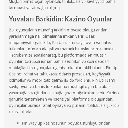
Müştərilərimiz üçün əyləncəli, təhlükəsiz və keyfiyyətli bahis
təcrübəsi yaratmağa çalışırıq.
Yuvaları Bərkidin: Kazino Oyunlar
Bu, oyunçuların müvafiq təklifin mövcud olduğu andan
yararlanmağa nail olmalarına imkan verir. Əsas
məqamiyyətə gəldikdə, Pin Up rəsmi saytı oyun və bahis
tutkunları üçün ən əlaqəli və maraqlı bir əyləncə məkanıdır.
Təcrübəmizə əsaslanaraq, bu platformada ən müasir
oyunlar, təcrübəli idman bahis seçimləri və cüzi depozit
məbləğləri ilə oyunçulara geniş imkanlar təklif olunur. Pin Up
Casino, rahat və təhlükəsiz ödəniş prosesləri, keyfiyyətli
xidmətlər və mobil tətbiqetmə ilə də fərqlənir. Pin Up rəsmi
saytı, oyun və bahis tutkunlarına müstəqil oyun təcrübəsi
yaşamağa və uğurlarını sınağa çıxarmağa imkan verir. Kazino
qanunla tənzimlənən və lisenziyalı platforma olduğundan,
oyunçular burada rahat oynaya və pullarını təhlükəsiz şəkildə
çıxara bilərlər.
Pin Way up kazinosunun böyük üstünlüyü ondan