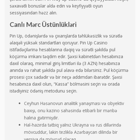
səxavətli bonuslar əldə edin və keyfiyyətli oyun
sessiyasından həzz alın.
Canlı Mərc Üstünlükləri
Pin Up, ödənişlərdə və çıxarışlarda təhlükəsizlik və sürətlə
əlaqəli yüksək standartları qoruyur. Pin Up Casino
istifadəçilərinə hesablarına dəqiq və sürətli şəkildə pul
köçürmə imkanı təqdim edir. Şəxsi kabinetdən hesabınıza
daxil olaraq, minimal giriş limitləri ilə (3 AZN) hesabınıza
anında və rahat şəkildə pul əlavə edə bilərsiniz. Pul köçürmə
prosesi çox sadədir və bir neçə addımdan ibarətdir. Şəxsi
hesabınıza daxil olun, “Kassa” bölməsini seçin və orada
istədiyiniz ödəniş metodunu seçin.
Ceyhun Həsənovun analitik yanaşması və obyektiv
baxışı, onu kazino sahəsində etibarlı bir mənbə
halına gətirmişdir.
Hal-hazırda tətbiq yalnız Ukrayna və rus dillərində
mövcuddur, lakin tezliklə Azərbaycan dilində bir
versiya da mövcud olacaq.