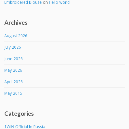
Embroidered Blouse
on
Hello world!
Archives
August 2026
July 2026
June 2026
May 2026
April 2026
May 2015
Categories
1WIN Official In Russia