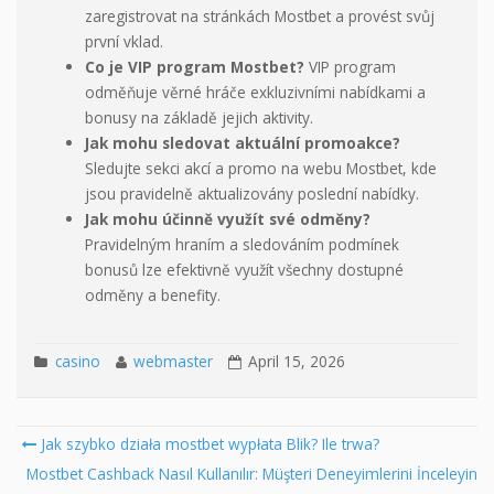
zaregistrovat na stránkách Mostbet a provést svůj
první vklad.
Co je VIP program Mostbet?
VIP program
odměňuje věrné hráče exkluzivními nabídkami a
bonusy na základě jejich aktivity.
Jak mohu sledovat aktuální promoakce?
Sledujte sekci akcí a promo na webu Mostbet, kde
jsou pravidelně aktualizovány poslední nabídky.
Jak mohu účinně využít své odměny?
Pravidelným hraním a sledováním podmínek
bonusů lze efektivně využít všechny dostupné
odměny a benefity.
casino
webmaster
April 15, 2026
Jak szybko działa mostbet wypłata Blik? Ile trwa?
Post navigation
Search for:
Mostbet Cashback Nasıl Kullanılır: Müşteri Deneyimlerini İnceleyin