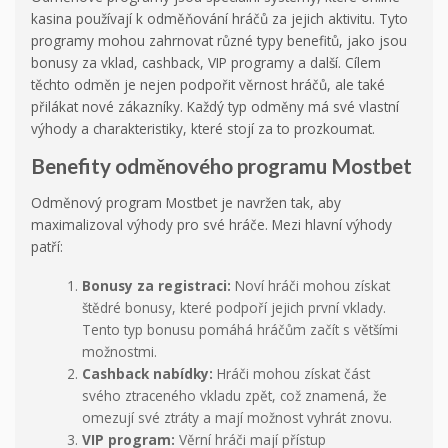
kasina používají k odměňování hráčů za jejich aktivitu. Tyto
programy mohou zahrnovat různé typy benefitů, jako jsou
bonusy za vklad, cashback, VIP programy a další. Cílem
těchto odměn je nejen podpořit věrnost hráčů, ale také
přilákat nové zákazníky. Každý typ odměny má své vlastní
výhody a charakteristiky, které stojí za to prozkoumat.
Benefity odměnového programu Mostbet
Odměnový program Mostbet je navržen tak, aby
maximalizoval výhody pro své hráče. Mezi hlavní výhody
patří:
Bonusy za registraci:
Noví hráči mohou získat
štědré bonusy, které podpoří jejich první vklady.
Tento typ bonusu pomáhá hráčům začít s většími
možnostmi.
Cashback nabídky:
Hráči mohou získat část
svého ztraceného vkladu zpět, což znamená, že
omezují své ztráty a mají možnost vyhrát znovu.
VIP program:
Věrní hráči mají přístup