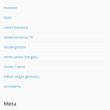
reviewer
Slots`
sweet bonanza
sweet bonanza TR
Uncategorized
verde casino hungary
Vovan Casino
vulkan vegas germany
сателлиты
Meta