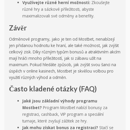
Využívejte různé herní možnosti:
Zkoušejte
různé hry a sázkové příležitosti, abyste
maximalizovali své odměny a benefity.
Závěr
Odměnové programy, jako je ten od Mostbet, nenabízejí
jen přidanou hodnotu ke hraní, ale také možnost, jak zvýšit
celkový zisk. Díky různým typům bonusů a atraktivním akcím
mají hráči mnoho příležitostí, jak si zábavu užít na
maximum. Pokud hledáte způsob, jak zvýšit svou šanci na
úspěch v online kasinech, Mostbet je skvělou volbou pro
využití různých výhod a odměn.
Často kladené otázky (FAQ)
Jaké jsou základní výhody programu
Mostbet?
Program Mostbet nabízí bonusy za
registraci, cashback, VIP program a speciální
turnaje, které zvyšují zážitek ze hry.
Jak mohu získat bonus za registraci?
Stačí se