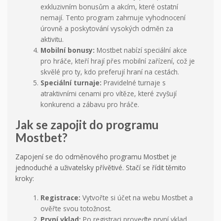
exkluzivním bonusům a akcím, které ostatní
nemají. Tento program zahrnuje vyhodnocení
úrovně a poskytování vysokých odměn za
aktivitu.
Mobilní bonusy:
Mostbet nabízí speciální akce
pro hráče, kteří hrají přes mobilní zařízení, což je
skvělé pro ty, kdo preferují hraní na cestách.
Speciální turnaje:
Pravidelné turnaje s
atraktivními cenami pro vítěze, které zvyšují
konkurenci a zábavu pro hráče.
Jak se zapojit do programu
Mostbet?
Zapojení se do odměnového programu Mostbet je
jednoduché a uživatelsky přívětivé. Stačí se řídit těmito
kroky:
Registrace:
Vytvořte si účet na webu Mostbet a
ověřte svou totožnost.
První vklad:
Po registraci proveďte první vklad,