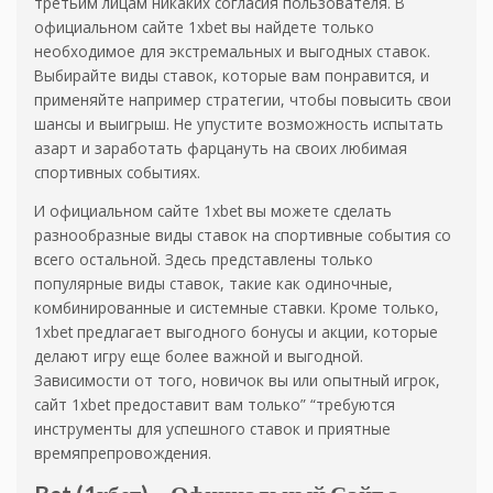
третьим лицам никаких согласия пользователя. В
официальном сайте 1xbet вы найдете только
необходимое для экстремальных и выгодных ставок.
Выбирайте виды ставок, которые вам понравится, и
применяйте например стратегии, чтобы повысить свои
шансы и выигрыш. Не упустите возможность испытать
азарт и заработать фарцануть на своих любимая
спортивных событиях.
И официальном сайте 1xbet вы можете сделать
разнообразные виды ставок на спортивные события со
всего остальной. Здесь представлены только
популярные виды ставок, такие как одиночные,
комбинированные и системные ставки. Кроме только,
1xbet предлагает выгодного бонусы и акции, которые
делают игру еще более важной и выгодной.
Зависимости от того, новичок вы или опытный игрок,
сайт 1xbet предоставит вам только” “требуются
инструменты для успешного ставок и приятные
времяпрепровождения.