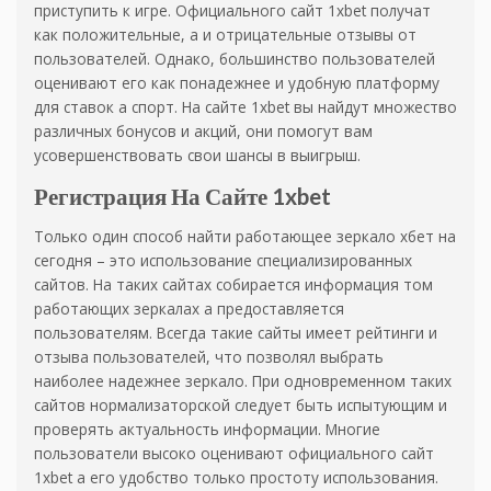
приступить к игре. Официального сайт 1xbet получат
как положительные, а и отрицательные отзывы от
пользователей. Однако, большинство пользователей
оценивают его как понадежнее и удобную платформу
для ставок а спорт. На сайте 1xbet вы найдут множество
различных бонусов и акций, они помогут вам
усовершенствовать свои шансы в выигрыш.
Регистрация На Сайте 1xbet
Только один способ найти работающее зеркало хбет на
сегодня – это использование специализированных
сайтов. На таких сайтах собирается информация том
работающих зеркалах а предоставляется
пользователям. Всегда такие сайты имеет рейтинги и
отзыва пользователей, что позволял выбрать
наиболее надежнее зеркало. При одновременном таких
сайтов нормализаторской следует быть испытующим и
проверять актуальность информации. Многие
пользователи высоко оценивают официального сайт
1xbet а его удобство только простоту использования.