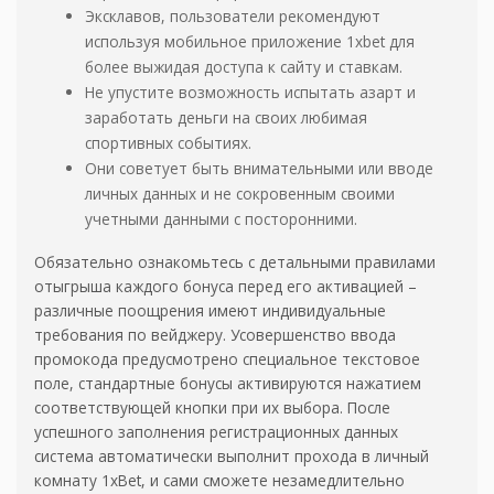
Эксклавов, пользователи рекомендуют
используя мобильное приложение 1xbet для
более выжидая доступа к сайту и ставкам.
Не упустите возможность испытать азарт и
заработать деньги на своих любимая
спортивных событиях.
Они советует быть внимательными или вводе
личных данных и не сокровенным своими
учетными данными с посторонними.
Обязательно ознакомьтесь с детальными правилами
отыгрыша каждого бонуса перед его активацией –
различные поощрения имеют индивидуальные
требования по вейджеру. Усовершенство ввода
промокода предусмотрено специальное текстовое
поле, стандартные бонусы активируются нажатием
соответствующей кнопки при их выбора. После
успешного заполнения регистрационных данных
система автоматически выполнит прохода в личный
комнату 1xBet, и сами сможете незамедлительно