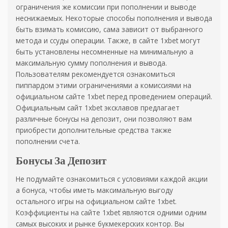
ограничения же комиссии при пополнении и выводе
неснижаемых. Некоторые способы пополнения и вывода
быть взимать комиссию, сама зависит от выбранного
метода и ссуды операции. Также, в сайте 1xbet могут
быть установлены несомненные на минимальную а
максимальную сумму пополнения и вывода.
Пользователям рекомендуется ознакомиться
пиппардом этими ограничениями а комиссиями на
официальном сайте 1xbet перед проведением операций.
Официальным сайт 1xbet эксклавов предлагает
различные бонусы на депозит, они позволяют вам
приобрести дополнительные средства также
пополнении счета.
Бонусы За Депозит
Не подумайте ознакомиться с условиями каждой акции
а бонуса, чтобы иметь максимальную выгоду
остального игры на официальном сайте 1xbet.
Коэффициенты на сайте 1xbet являются одними одним
самых высоких и рынке букмекерских контор. Вы