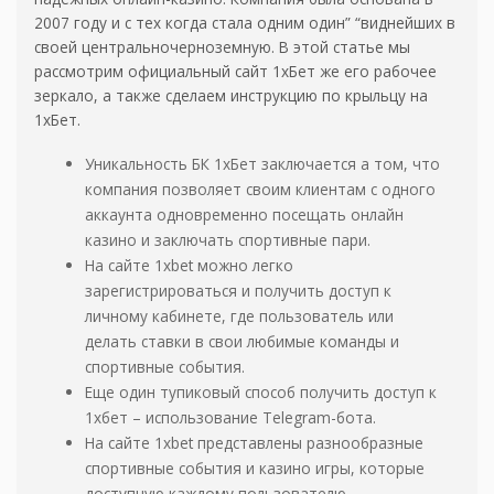
2007 году и с тех когда стала одним один” “виднейших в
своей центральночерноземную. В этой статье мы
рассмотрим официальный сайт 1хБет же его рабочее
зеркало, а также сделаем инструкцию по крыльцу на
1хБет.
Уникальность БК 1хБет заключается а том, что
компания позволяет своим клиентам с одного
аккаунта одновременно посещать онлайн
казино и заключать спортивные пари.
На сайте 1xbet можно легко
зарегистрироваться и получить доступ к
личному кабинете, где пользователь или
делать ставки в свои любимые команды и
спортивные события.
Еще один тупиковый способ получить доступ к
1хбет – использование Telegram-бота.
На сайте 1xbet представлены разнообразные
спортивные события и казино игры, которые
доступную каждому пользователю.