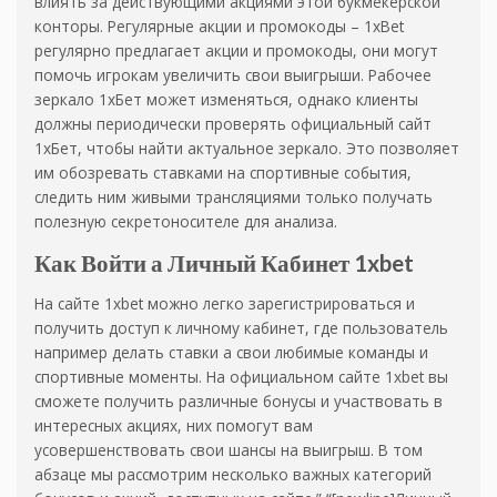
влиять за действующими акциями этой букмекерской
конторы. Регулярные акции и промокоды – 1xBet
регулярно предлагает акции и промокоды, они могут
помочь игрокам увеличить свои выигрыши. Рабочее
зеркало 1хБет может изменяться, однако клиенты
должны периодически проверять официальный сайт
1хБет, чтобы найти актуальное зеркало. Это позволяет
им обозревать ставками на спортивные события,
следить ним живыми трансляциями только получать
полезную секретоносителе для анализа.
Как Войти а Личный Кабинет 1xbet
На сайте 1xbet можно легко зарегистрироваться и
получить доступ к личному кабинет, где пользователь
например делать ставки а свои любимые команды и
спортивные моменты. На официальном сайте 1xbet вы
сможете получить различные бонусы и участвовать в
интересных акциях, них помогут вам
усовершенствовать свои шансы на выигрыш. В том
абзаце мы рассмотрим несколько важных категорий