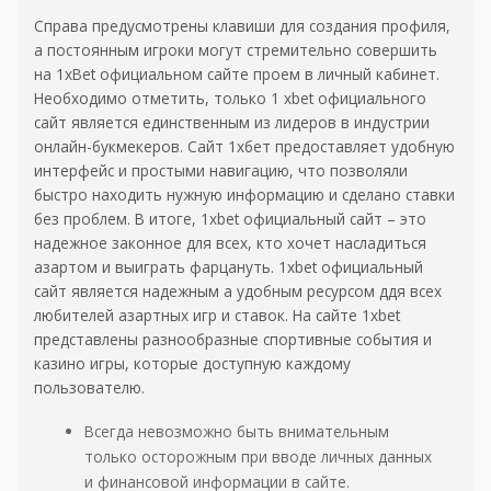
Справа предусмотрены клавиши для создания профиля,
а постоянным игроки могут стремительно совершить
на 1xBet официальном сайте проем в личный кабинет.
Необходимо отметить, только 1 xbet официального
сайт является единственным из лидеров в индустрии
онлайн-букмекеров. Сайт 1хбет предоставляет удобную
интерфейс и простыми навигацию, что позволяли
быстро находить нужную информацию и сделано ставки
без проблем. В итоге, 1xbet официальный сайт – это
надежное законное для всех, кто хочет насладиться
азартом и выиграть фарцануть. 1xbet официальный
сайт является надежным а удобным ресурсом ддя всех
любителей азартных игр и ставок. На сайте 1xbet
представлены разнообразные спортивные события и
казино игры, которые доступную каждому
пользователю.
Всегда невозможно быть внимательным
только осторожным при вводе личных данных
и финансовой информации в сайте.