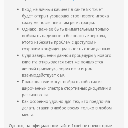
Вход же личный кабинет в сайте БК 1хбет
будет открыт усовершенство нового игрока
сразу же после ппвсп им регистрации.
Однако, важнее быть внимательным только
выбирать надежные а безопасные зеркала,
этого избежать проблем с доступом и
сохраним конфиденциальность своих данных.
Судя завершении данной процедуры у нового
клиента открывается счет же появляется
личный приемную, через него игрок
взаимодействует с БК.
Пользователи могут выбрать события из
широченный спектра спортивных дисциплин и
различных лиг.
Как особенно удобно ддя тех, кто предпочла
делать ставки в любое время только в любом
места.
Однако, на официальном сайте 1xbet нет некоторые