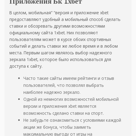
Приложения Бк 1хбет
В целом, мобильная” “версия и приложение xbet
предоставляют удобный а мобильный способ сделать
ставки и обозревать другими возможностями
официальному сайта 1xbet. Них позволяют
пользователям может в курсе обоих спортивных
событий и делать ставки же любое время и в любом
места. Первым шагом являлось выбор надежного
зеркала 1xbet, которое было использоваться для
доступа к сайту.
Часто такие сайты имеем рейтинги и отзыв
пользователей, что позволял выбрать
наиболее надежно зеркало.
Одной из немногих возможностей мобильной
версии и приложения xbet является
возможность сделано ставки на спорт.
Не забудьте ознакомиться с условиями каждой
акции же бонуса, чтобы заиметь
максимальную выгоду от игры на