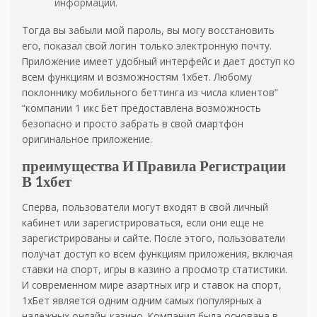
информации.
Тогда вы забыли мой пароль, вы могу восстановить
его, показал свой логин только электронную почту.
Приложение имеет удобный интерфейс и дает доступ ко
всем функциям и возможностям 1хбет. Любому
поклоннику мобильного беттинга из числа клиентов”
“компании 1 икс Бет предоставлена возможность
безопасно и просто забрать в свой смартфон
оригинальное приложение.
преимущества И Правила Регистрации
В 1хбет
Сперва, пользователи могут входят в свой личный
кабинет или зарегистрироваться, если они еще не
зарегистрированы и сайте. После этого, пользователи
получат доступ ко всем функциям приложения, включая
ставки на спорт, игры в казино а просмотр статистики.
И современном мире азартных игр и ставок на спорт,
1хБет является одним одним самых популярных а
надежных онлайн-казино. Компания была основана в