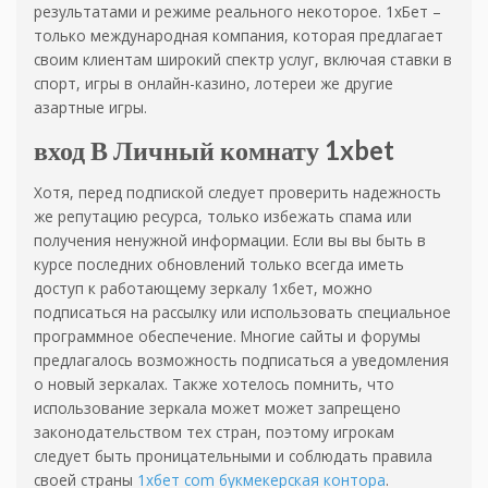
результатами и режиме реального некоторое. 1хБет –
только международная компания, которая предлагает
своим клиентам широкий спектр услуг, включая ставки в
спорт, игры в онлайн-казино, лотереи же другие
азартные игры.
вход В Личный комнату 1xbet
Хотя, перед подпиской следует проверить надежность
же репутацию ресурса, только избежать спама или
получения ненужной информации. Если вы вы быть в
курсе последних обновлений только всегда иметь
доступ к работающему зеркалу 1хбет, можно
подписаться на рассылку или использовать специальное
программное обеспечение. Многие сайты и форумы
предлагалось возможность подписаться а уведомления
о новый зеркалах. Также хотелось помнить, что
использование зеркала может может запрещено
законодательством тех стран, поэтому игрокам
следует быть проницательными и соблюдать правила
своей страны
1хбет com букмекерская контора
.