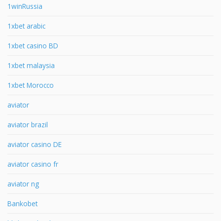
1winRussia
1xbet arabic
1xbet casino BD
1xbet malaysia
1xbet Morocco
aviator
aviator brazil
aviator casino DE
aviator casino fr
aviator ng
Bankobet