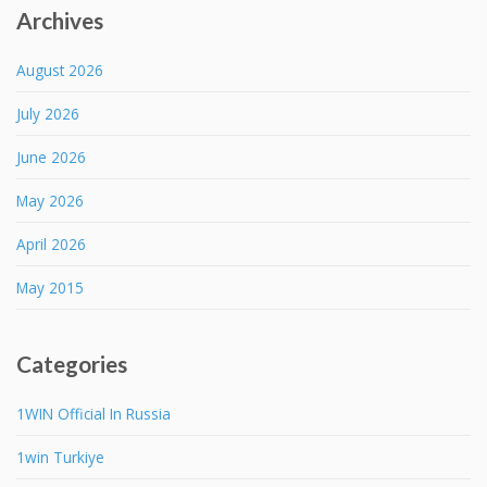
Archives
August 2026
July 2026
June 2026
May 2026
April 2026
May 2015
Categories
1WIN Official In Russia
1win Turkiye