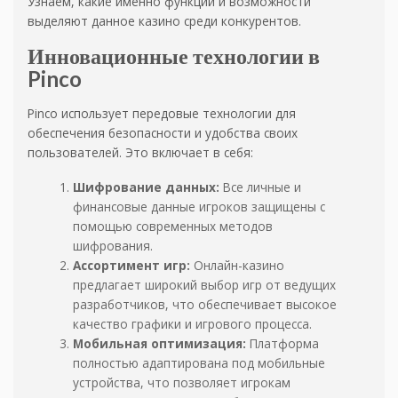
Узнаем, какие именно функции и возможности
выделяют данное казино среди конкурентов.
Инновационные технологии в
Pinco
Pinco использует передовые технологии для
обеспечения безопасности и удобства своих
пользователей. Это включает в себя:
Шифрование данных:
Все личные и
финансовые данные игроков защищены с
помощью современных методов
шифрования.
Ассортимент игр:
Онлайн-казино
предлагает широкий выбор игр от ведущих
разработчиков, что обеспечивает высокое
качество графики и игрового процесса.
Мобильная оптимизация:
Платформа
полностью адаптирована под мобильные
устройства, что позволяет игрокам