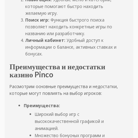
которые помогают быстро находить
желаемую игру.
Поиск игр:
Функция быстрого поиска
позволяет находить конкретные игры по
названию или разработчику.
Личный кабинет:
Удобный доступ к
информации о балансе, активных ставках и
бонусах.
Преимущества и недостатки
казино Pinco
Рассмотрим основные преимущества и недостатки,
которые могут повлиять на выбор игроков:
Преимущества:
Широкий выбор игр с
высококачественной графикой и
анимацией.
Множество бонусных программ и