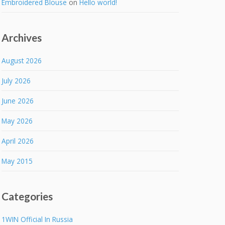
Embroidered Blouse
on
Hello world!
Archives
August 2026
July 2026
June 2026
May 2026
April 2026
May 2015
Categories
1WIN Official In Russia