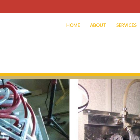
HOME
ABOUT
SERVICES