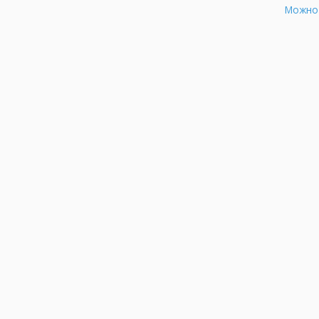
Post navigation
Можно л