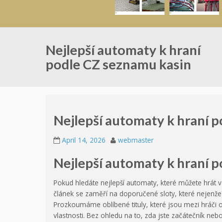
Nejlepší automaty k hraní
podle CZ seznamu kasin
Nejlepší automaty k hraní 
April 14, 2026
webmaster
Nejlepší automaty k hraní 
Pokud hledáte nejlepší automaty, které můžete hrát v
článek se zaměří na doporučené sloty, které nejenže 
Prozkoumáme oblíbené tituly, které jsou mezi hráči o
vlastnosti. Bez ohledu na to, zda jste začátečník ne