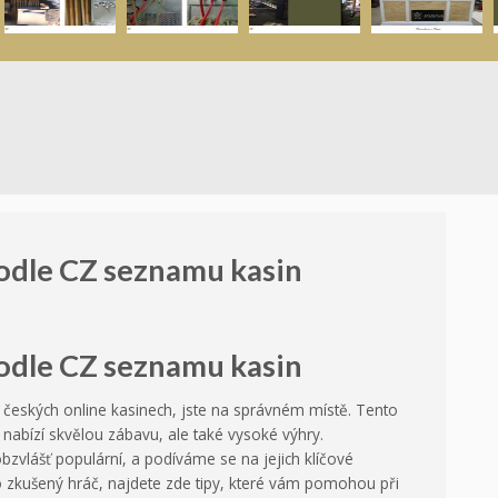
podle CZ seznamu kasin
podle CZ seznamu kasin
 českých online kasinech, jste na správném místě. Tento
nabízí skvělou zábavu, ale také vysoké výhry.
bzvlášť populární, a podíváme se na jejich klíčové
bo zkušený hráč, najdete zde tipy, které vám pomohou při