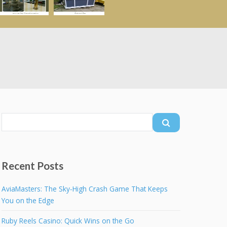
Search for:
Recent Posts
AviaMasters: The Sky‑High Crash Game That Keeps
You on the Edge
Ruby Reels Casino: Quick Wins on the Go