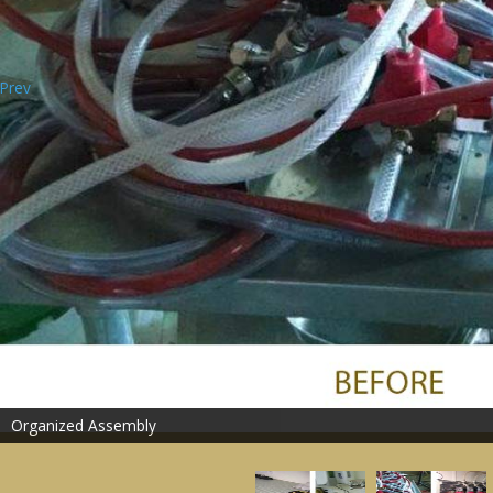
Prev
Organized Assembly