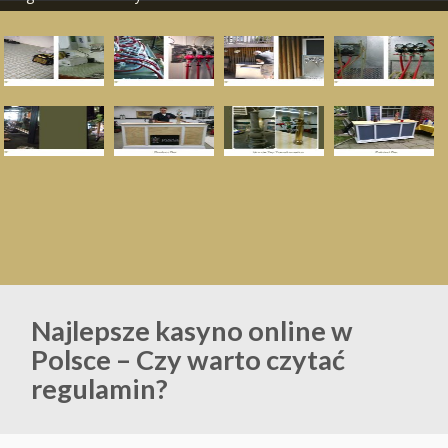
Najlepsze kasyno online w
Polsce – Czy warto czytać
regulamin?