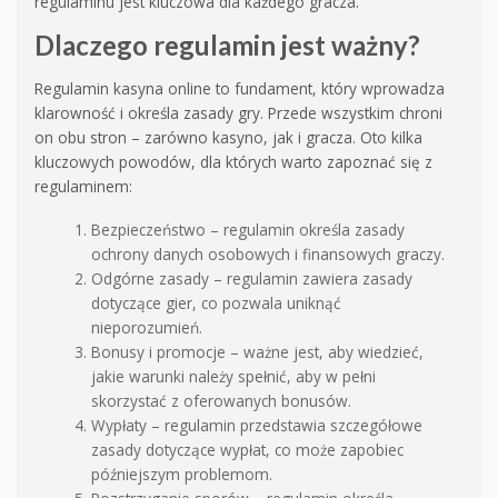
regulaminu jest kluczowa dla każdego gracza.
Dlaczego regulamin jest ważny?
Regulamin kasyna online to fundament, który wprowadza
klarowność i określa zasady gry. Przede wszystkim chroni
on obu stron – zarówno kasyno, jak i gracza. Oto kilka
kluczowych powodów, dla których warto zapoznać się z
regulaminem:
Bezpieczeństwo – regulamin określa zasady
ochrony danych osobowych i finansowych graczy.
Odgórne zasady – regulamin zawiera zasady
dotyczące gier, co pozwala uniknąć
nieporozumień.
Bonusy i promocje – ważne jest, aby wiedzieć,
jakie warunki należy spełnić, aby w pełni
skorzystać z oferowanych bonusów.
Wypłaty – regulamin przedstawia szczegółowe
zasady dotyczące wypłat, co może zapobiec
późniejszym problemom.