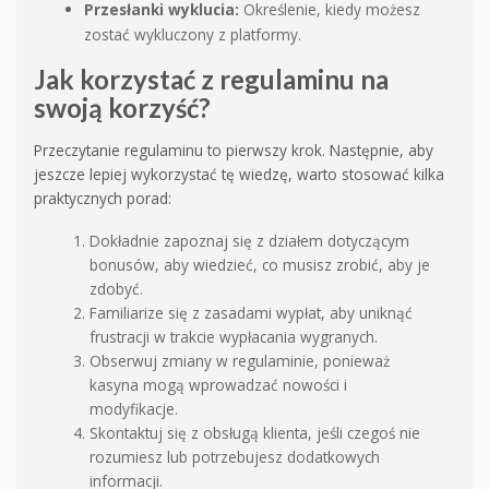
Przesłanki wyklucia:
Określenie, kiedy możesz
zostać wykluczony z platformy.
Jak korzystać z regulaminu na
swoją korzyść?
Przeczytanie regulaminu to pierwszy krok. Następnie, aby
jeszcze lepiej wykorzystać tę wiedzę, warto stosować kilka
praktycznych porad:
Dokładnie zapoznaj się z działem dotyczącym
bonusów, aby wiedzieć, co musisz zrobić, aby je
zdobyć.
Familiarize się z zasadami wypłat, aby uniknąć
frustracji w trakcie wypłacania wygranych.
Obserwuj zmiany w regulaminie, ponieważ
kasyna mogą wprowadzać nowości i
modyfikacje.
Skontaktuj się z obsługą klienta, jeśli czegoś nie
rozumiesz lub potrzebujesz dodatkowych
informacji.