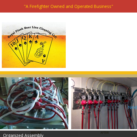
"A Firefighter Owned and Operated Business"
Prev
Next
Organized Assembly