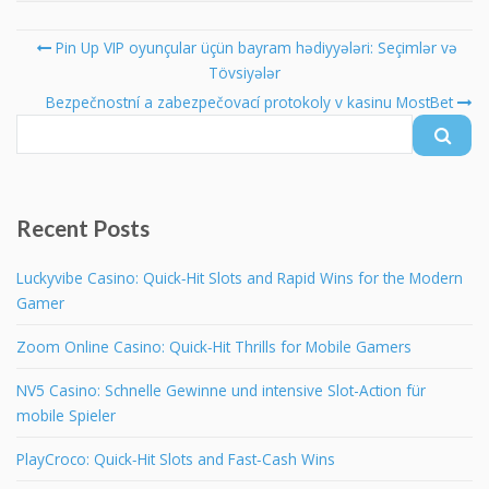
Pin Up VIP oyunçular üçün bayram hədiyyələri: Seçimlər və
Post navigation
Tövsiyələr
Se
fo
Bezpečnostní a zabezpečovací protokoly v kasinu MostBet
Recent Posts
Luckyvibe Casino: Quick‑Hit Slots and Rapid Wins for the Modern
Gamer
Zoom Online Casino: Quick‑Hit Thrills for Mobile Gamers
NV5 Casino: Schnelle Gewinne und intensive Slot-Action für
mobile Spieler
PlayCroco: Quick‑Hit Slots and Fast‑Cash Wins