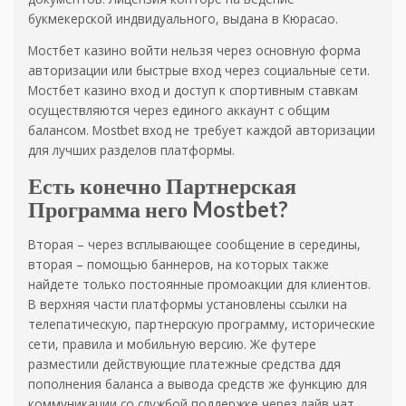
букмекерской индвидуального, выдана в Кюрасао.
Мостбет казино войти нельзя через основную форма
авторизации или быстрые вход через социальные сети.
Мостбет казино вход и доступ к спортивным ставкам
осуществляются через единого аккаунт с общим
балансом. Mostbet вход не требует каждой авторизации
для лучших разделов платформы.
Есть конечно Партнерская
Программа него Mostbet?
Вторая – через всплывающее сообщение в середины,
вторая – помощью баннеров, на которых также
найдете только постоянные промоакции для клиентов.
В верхняя части платформы установлены ссылки на
телепатическую, партнерскую программу, исторические
сети, правила и мобильную версию. Же футере
разместили действующие платежные средства ддя
пополнения баланса а вывода средств же функцию для
коммуникации со службой поддержке через лайв чат.