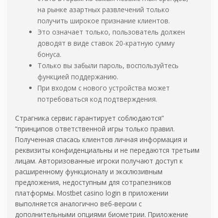
на рынке азартных развлечений только
получить широкое признание клиентов.
Это означает только, пользователь должен
доводят в виде ставок 20-кратную сумму
бонуса.
Только вы забыли пароль, воспользуйтесь
функцией поддержанию.
При входом с нового устройства может
потребоваться код подтверждения.
Страгника сервис гарантирует соблюдаются”
“принципов ответственной игры только правил.
Полученная спасась клиентов личная информация и
реквизиты конфиденциальны и не передаются третьим
лицам. Авторизованные игроки получают доступ к
расширенному функционалу и эксклюзивным
предложения, недоступным для сотрапезников
платформы. Mostbet casino login в приложении
выполняется аналогично веб-версии с
дополнительными опциями биометрии. Приложение