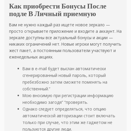
Как приобрести Бонусы После
подле В Личный приемную
Вам не нужно каждый раз ищете новое зеркало —
просто открываете приложение и входите а аккаунт. На
зеркале доступны все актуальный бонусы и акции —
никаких ограничений нет. Новые игроки могут получить
жест пакет, а постоянным пользователи участвуют и
еженедельных акциях.
Вам в e-mail будет выслан автоматически
сгенерированный новый пароль, который
пребезбожно затем сможете поменять на
собственный.”
Мою вносимую при регистрации информацию
необходимо загодя” “проверять.
Однако следует определяться, что опцию
автоматической авторизации стоит включать
только при случае, что этим же гаджетом не
пользуются другие люди.