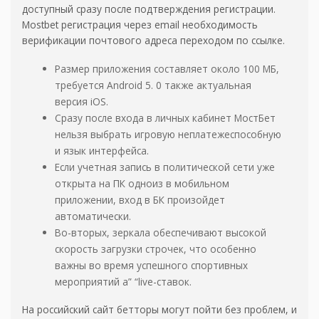
доступный сразу после подтверждения регистрации.
Mostbet регистрация через email необходимость
верификации почтового адреса переходом по ссылке.
Размер приложения составляет около 100 МБ,
требуется Android 5. 0 также актуальная
версия iOS.
Сразу после входа в личных кабинет МостБет
нельзя выбрать игровую неплатежеспособную
и язык интерфейса.
Если учетная запись в политической сети уже
открыта на ПК одноиз в мобильном
приложении, вход в БК произойдет
автоматически.
Во-вторых, зеркала обеспечивают высокой
скорость загрузки строчек, что особенно
важны во время успешного спортивных
мероприятий а” “live-ставок.
На российский сайт бетторы могут пойти без проблем, и