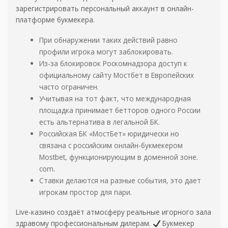
зарегистрировать персональный аккаунт в онлайн-
платформе букмекера.
При обнаружении таких действий равно
профили игрока могут заблокировать.
Из-за блокировок Роскомнадзора доступ к
официальному сайту Мостбет в Европейских
часто ограничен.
Учитывая на тот факт, что международная
площадка принимает бетторов одного России
есть альтернатива в легальной БК.
Российская БК «МостБет» юридически но
связана с российским онлайн-букмекером
Mostbet, функционирующим в доменной зоне.
com.
Ставки делаются на разные события, это дает
игрокам простор для пари.
Live-казино создаёт атмосферу реальные игорного зала
здравому профессиональным дилерам.
Букмекер