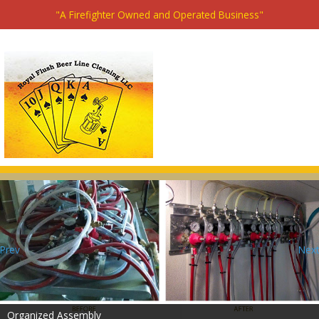
"A Firefighter Owned and Operated Business"
Prev
Next
Wall Mounted