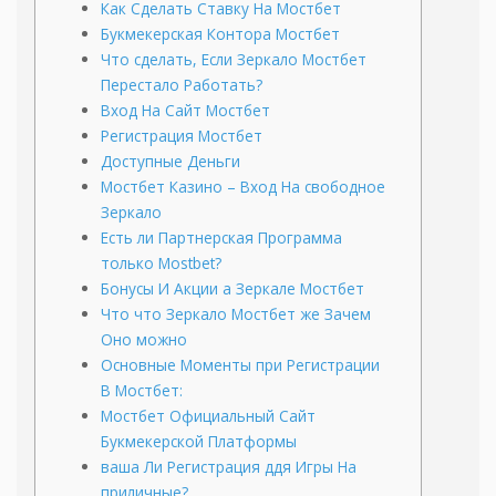
Как Сделать Ставку На Мостбет
Букмекерская Контора Мостбет
Что сделать, Если Зеркало Мостбет
Перестало Работать?
Вход На Сайт Мостбет
Регистрация Мостбет
Доступные Деньги
Мостбет Казино – Вход На свободное
Зеркало
Есть ли Партнерская Программа
только Mostbet?
Бонусы И Акции а Зеркале Мостбет
Что что Зеркало Мостбет же Зачем
Оно можно
Основные Моменты при Регистрации
В Мостбет:
Мостбет Официальный Сайт
Букмекерской Платформы
ваша Ли Регистрация ддя Игры На
приличные?