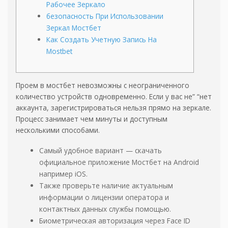
Рабочее Зеркало
безопасность При Использовании
Зеркал Мостбет
Как Создать Учетную Запись На
Mostbet
Проем в мостбет невозможны с неограниченного
количество устройств одновременно. Если у вас не” “нет
аккаунта, зарегистрироваться нельзя прямо на зеркале.
Процесс занимает чем минуты и доступным
несколькими способами.
Самый удобное вариант — скачать
официальное приложение Мостбет на Android
например iOS.
Также проверьте наличие актуальным
информации о лицензии оператора и
контактных данных службы помощью.
Биометрическая авторизация через Face ID