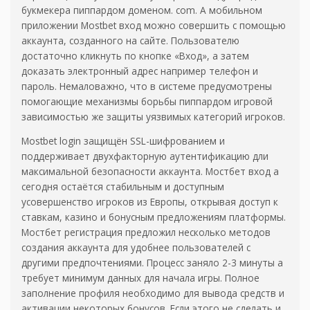
букмекера пиппардом доменом. com. А мобильном
приложении Mostbet вход можно совершить с помощью
аккаунта, созданного на сайте. Пользователю
достаточно кликнуть по кнопке «Вход», а затем
доказать электронный адрес например телефон и
пароль. Немаловажно, что в системе предусмотрены
помогающие механизмы борьбы пиппардом игровой
зависимостью же защиты уязвимых категорий игроков.
Mostbet login защищён SSL-шифрованием и
поддерживает двухфакторную аутентификацию дли
максимальной безопасности аккаунта. Мостбет вход а
сегодня остаётся стабильным и доступным
усовершенство игроков из Европы, открывая доступ к
ставкам, казино и бонусным предложениям платформы.
Мостбет регистрация предложил несколько методов
создания аккаунта для удобнее пользователей с
другими предпочтениями. Процесс заняло 2-3 минуты а
требует минимум данных для начала игры. Полное
заполнение профиля необходимо для вывода средств и
активации некоторых бонусов. Если этого не сделать и