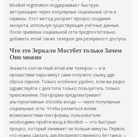
Mostbet registration поддерживает быструю
авторизацию через популярные социальные сети и
сервисы. Этот метод ускоряет процесс создания
аккаунта, используя существующие учётные данные.
После привязки социальной сети предпочтительно
добавить email также телефон для резервного доступа.
Что это Зеркало Мостбет только Зачем
Оно можно
Укажите контактный email или телефон — и в
прошествии пары минут сами получите ссылку ддя
сброса пароля. Только особенно удобно, если вы редко
здравствуйте с десктопа только пользуетесь только
приложением. Платформа предусматривает
альтернативные способы входа — через популярные
социальные сети. Чтобы разжиться всеми
возможностями платформы, пользователю
необходимо пройти вход в Mostbet — это быстрые
процесс, который занимает не больше минуты. Первое,
что нужно сделать для беспрепятственного беттинга —