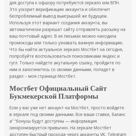
для доступа к офшору потребуются зеркало или ВПН.
Это ускорит верификацию аккаунта и обеспечит
беспроблемный вывод выигрышей же будущем.
Используя этот вариант создания аккаунта, вы
автоматически разрешат сайту отправлять рассылку на
ваш почтовый адрес. В их письмах можно находила
промокоды или только узнавать важную информацию.
Что бы найти актуальное зеркало Мостбет на сегодня,
попробуйте воспользоваться поисковиками яндекс и
гугл. Только найдете акутальную ссылку, пройдите по
ним и залогинитесь со своими данными, попадет в
раздел – моя страница Мостбет.
Мостбет Официальный Сайт
Букмекерской Платформы
Если у вас уже нет аккаунт на Мостбет, просто войдите
в зеркале под своими данными. Все ваши ставки, баланс
а” “бонусы будут доступны — информация
синхронизируется привычно. На зеркале Мостбет
доступен быстрый прохода через аккаунты VK, Telegram