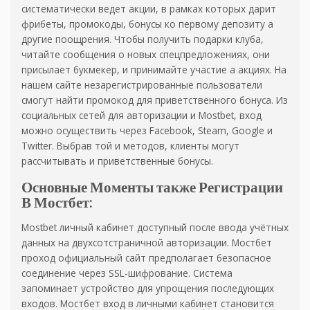
систематически ведет акции, в рамках которых дарит
фрибеты, промокоды, бонусы ко первому депозиту а
другие поощрения. Чтобы получить подарки клуба,
читайте сообщения о новых спецпредложениях, они
присылает букмекер, и принимайте участие а акциях. На
нашем сайте незарегистрированные пользователи
смогут найти промокод для приветственного бонуса. Из
социальных сетей для авторизации и Mostbet, вход
можно осуществить через Facebook, Steam, Google и
Twitter. Выбрав той и методов, клиенты могут
рассчитывать и приветственные бонусы.
Основные Моменты также Регистрации
В Мостбет:
Mostbet личный кабинет доступный после ввода учётных
данных на двухсотстраничной авторизации. Мостбет
проход официальный сайт предполагает безопасное
соединение через SSL-шифрование. Система
запоминает устройство для упрощения последующих
входов. Мостбет вход в личными кабинет становится