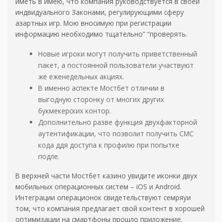
иметь в имею, что компания руководствуется в своей
индвидуального Законами, регулирующими сферу
азартных игр. Мою вносимую при регистрации
информацию необходимо тщательно” “проверять.
Новые игроки могут получить приветственный
пакет, а постоянной пользователи участвуют
же еженедельных акциях.
В именно аспекте Мостбет отличии в
выгодную сторонку от многих других
букмекерских контор.
Дополнительно разве функция двухфакторной
аутентификации, что позволит получить СМС
кода ддя доступа к профилю при попытке
подле.
В верхней части Мостбет казино увидите иконки двух
мобильных операционных систем – iOS и Android.
Интеграции операционок свидетельствуют семряуи
том, что компания предлагает свой контент в хорошей
оптимизации на смартфоны прошло приложение.