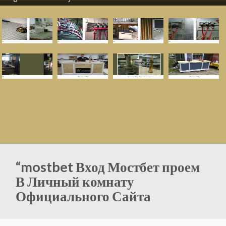
“mostbet Вход Мостбет проем
В Личный комнату
Официального Сайта