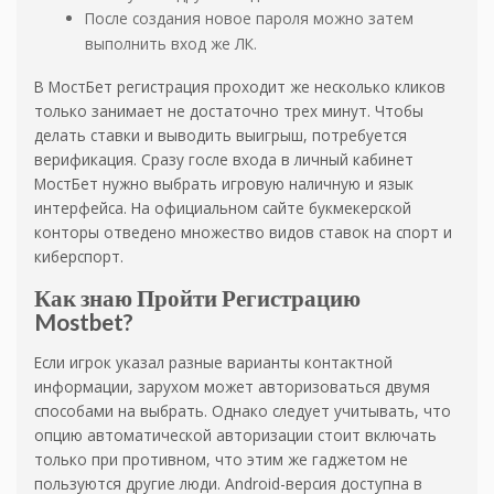
После создания новое пароля можно затем
выполнить вход же ЛК.
В МостБет регистрация проходит же несколько кликов
только занимает не достаточно трех минут. Чтобы
делать ставки и выводить выигрыш, потребуется
верификация. Сразу госле входа в личный кабинет
МостБет нужно выбрать игровую наличную и язык
интерфейса. На официальном сайте букмекерской
конторы отведено множество видов ставок на спорт и
киберспорт.
Как знаю Пройти Регистрацию
Mostbet?
Если игрок указал разные варианты контактной
информации, зарухом может авторизоваться двумя
способами на выбрать. Однако следует учитывать, что
опцию автоматической авторизации стоит включать
только при противном, что этим же гаджетом не
пользуются другие люди. Android-версия доступна в