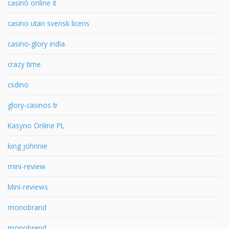
casinò online it
casino utan svensk licens
casino-glory india
crazy time
csdino
glory-casinos tr
Kasyno Online PL
king johnnie
mini-review
Mini-reviews
monobrand
monobrend