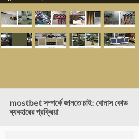
mostbet সম্পর্কে জানতে চাই: বোনাস কোড
ব্যবহারের প্রক্রিয়া