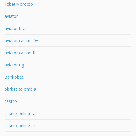
1xbet Morocco
aviator
aviator brazil
aviator casino DE
aviator casino fr
aviator ng
Bankobet
bbrbet colombia
casino
casino onlina ca
casino online ar