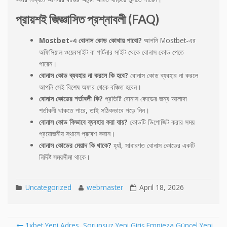
প্রায়শই জিজ্ঞাসিত প্রশ্নাবলী (FAQ)
Mostbet-এ বোনাস কোড কোথায় পাবো?
আপনি Mostbet-এর
অফিসিয়াল ওয়েবসাইট বা পার্টনার সাইট থেকে বোনাস কোড পেতে
পারেন।
বোনাস কোড ব্যবহার না করলে কি হবে?
বোনাস কোড ব্যবহার না করলে
আপনি সেই বিশেষ অফার থেকে বঞ্চিত হবেন।
বোনাস কোডের শর্তাবলী কি?
প্রতিটি বোনাস কোডের জন্য আলাদা
শর্তাবলী থাকতে পারে, তাই সঠিকভাবে পড়ে নিন।
বোনাস কোড কিভাবে ব্যবহার করা যায়?
কোডটি ডিপোজিট করার সময়
প্রয়োজনীয় স্থানে প্রবেশ করান।
বোনাস কোডের মেয়াদ কি থাকে?
হ্যাঁ, সাধারণত বোনাস কোডের একটি
নির্দিষ্ট সময়সীমা থাকে।
Uncategorized
webmaster
April 18, 2026
1xbet Yeni Adres, Sorunsuz Yeni Giriş Empieza Güncel Yeni