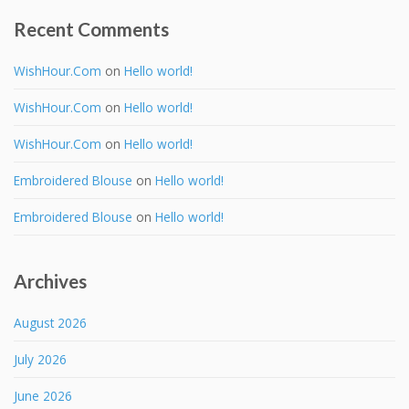
Recent Comments
WishHour.Com
on
Hello world!
WishHour.Com
on
Hello world!
WishHour.Com
on
Hello world!
Embroidered Blouse
on
Hello world!
Embroidered Blouse
on
Hello world!
Archives
August 2026
July 2026
June 2026