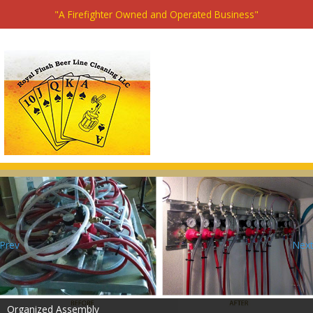
"A Firefighter Owned and Operated Business"
Prev
Next
Organized Assembly