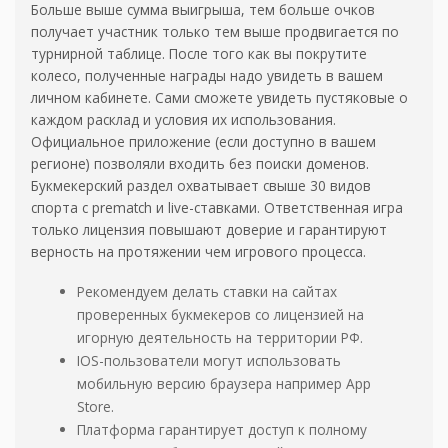
Больше выше сумма выигрыша, тем больше очков
получает участник только тем выше продвигается по
турнирной таблице. После того как вы покрутите
колесо, полученные награды надо увидеть в вашем
личном кабинете. Сами сможете увидеть пустяковые о
каждом расклад и условия их использования.
Официальное приложение (если доступно в вашем
регионе) позволяли входить без поиски доменов.
Букмекерский раздел охватывает свыше 30 видов
спорта с prematch и live-ставками. Ответственная игра
только лицензия повышают доверие и гарантируют
верность на протяжении чем игрового процесса.
Рекомендуем делать ставки на сайтах
проверенных букмекеров со лицензией на
игорную деятельность на территории РФ.
IOS-пользователи могут использовать
мобильную версию браузера например App
Store.
Платформа гарантирует доступ к полному