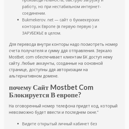
работу, но при нестабильном интернет-
соединении.
Bukmekerov. net — сайт о букмекерских
конторах Европе (в первую первую ) и
ЗАРУБЕЖЬЕ в целом.
Для перевода внутри конторы надо посмотреть номер
счета получателя и сумму ддя отправления. Зеркало
Mostbet. com обеспечивает клиентам БК доступ нему
сайту. Любые аккаунты, созданные на основной
странице, доступны ддя авторизации на
альтернативном домене.
почему Сайт Mostbet Com
Блокируется В европе?
На оговоренный номер телефона придет код, который
невозможно будет ввести и последнем окне.”
Видите открытый личный кабинет без