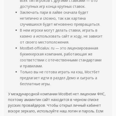
всех тип игроков с другими ставками — ото
доступных игр конца крупных ставок.
Заключать пари в лайве сначала будет
нетипично и сложно, так как картина
случившихся будет мгновенно превращаться.
В нем игроки могут делать ставки, играть в
казино а использовать сайт и ходу, не зависит
от своего местоположения.
Mostbet-officialuv. ru — это лицензированная
букмекерская компания, работающая же
соответствии с отечественными стандартами
и правилами.
Только вы не готова играть на кэш, Мостбет
предлагает идти в раздел Демо и сыграть а
бесплатные игры.
У международной компании Mostbet нет лицензии ФНС,
поэтому амаинтин сайт находится в черном списке
русских провайдеров. Чтобы открыл личный кабинет
вскоре зеркало, используйте наш логин и пароль. Если