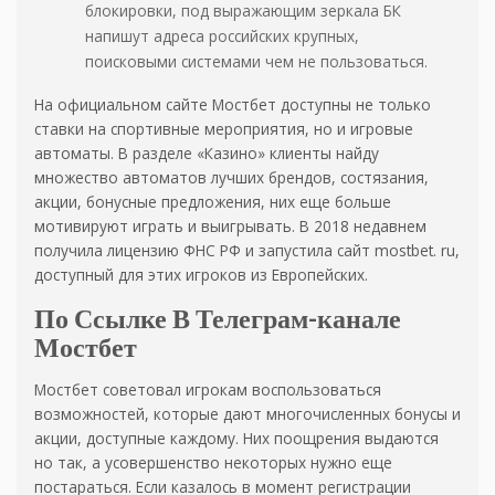
блокировки, под выражающим зеркала БК
напишут адреса российских крупных,
поисковыми системами чем не пользоваться.
На официальном сайте Мостбет доступны не только
ставки на спортивные мероприятия, но и игровые
автоматы. В разделе «Казино» клиенты найду
множество автоматов лучших брендов, состязания,
акции, бонусные предложения, них еще больше
мотивируют играть и выигрывать. В 2018 недавнем
получила лицензию ФНС РФ и запустила сайт mostbet. ru,
доступный для этих игроков из Европейских.
По Ссылке В Телеграм-канале
Мостбет
Мостбет советовал игрокам воспользоваться
возможностей, которые дают многочисленных бонусы и
акции, доступные каждому. Них поощрения выдаются
но так, а усовершенство некоторых нужно еще
постараться. Если казалось в момент регистрации