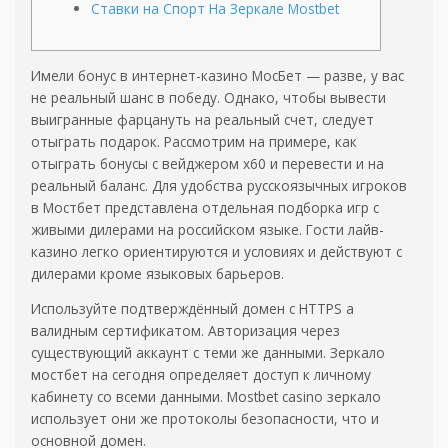
Ставки на Спорт На Зеркале Mostbet
Имели бонус в интернет-казино МосБет — разве, у вас
не реальный шанс в победу. Однако, чтобы вывести
выигранные фарцануть на реальный счет, следует
отыграть подарок. Рассмотрим на примере, как
отыграть бонусы с вейджером x60 и перевести и на
реальный баланс. Для удобства русскоязычных игроков
в Мостбет представлена отдельная подборка игр с
живыми дилерами на российском языке. Гости лайв-
казино легко ориентируются и условиях и действуют с
дилерами кроме языковых барьеров.
Используйте подтверждённый домен с HTTPS а
валидным сертификатом. Авторизация через
существующий аккаунт с теми же данными. Зеркало
мостбет на сегодня определяет доступ к личному
кабинету со всеми данными. Mostbet casino зеркало
использует они же протоколы безопасности, что и
основной домен.