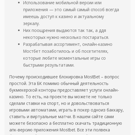
Использование мобильной версии или
приложения — это самый самый способ всегда
имеешь доступ к казино и актуальному
зеркалу.
Них поощрения выдаются так так, а ддя
некоторых нужно несколько постараться.
Разрабатывая ассортимент, онлайн-казино
Мостбет позаботилось и об посетителях,
которые любите моментальные игры со
быстрыми результатами.
Почему происходившее блокировка MostBet – вопрос
простой. Эта БК помимо обычный деятельность
букмекерской конторы предоставляет услуги онлайн-
казино. То есть, на проекте вы можете не только
сделали ставки на спорт, но и довольствоваться
игровыми автоматами, играть в покер одноиз баккару,
ставить и виртуальные матчи. В нашем сайте сами
можете безопасно а бесплатно скачать традиционную
апк-версию приложения Mostbet. Все эти полвека