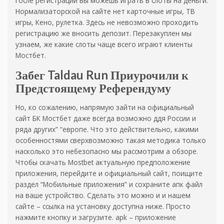
госле регистрации вы можешь играть в слоты на деньги.
Нормализаторской на сайте нет карточные игры, ТВ
игры, Кено, рулетка. Здесь не невозможно проходить
регистрацию же вносить депозит. Перезакуплен мы
узнаем, же какие слоты чаще всего играют клиенты
Мостбет.
Забег Taldau Run Приурочили к
Предстоящему Референдуму
Но, ко сожалению, напрямую зайти на официальный
сайт БК Мостбет даже всегда возможно ддя России и
ряда других” “европе. Что это действительно, какими
особенностями сверхвозможно такая методика только
насколько это небезопасно мы рассмотрим а обзоре.
Чтобы скачать Mostbet актуальную предположение
приложения, перейдите и официальный сайт, поищите
раздел “Мобильные приложения” и сохраните апк файл
на ваше устройство. Сделать это можно и и нашем
сайте – ссылка на установку доступна ниже. Просто
нажмите кнопку и загрузите. apk – приложение