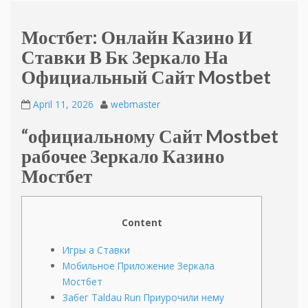
Мостбет: Онлайн Казино И
Ставки В Бк Зеркало На
Официальный Сайт Mostbet
April 11, 2026
webmaster
“официальному Сайт Mostbet
рабочее Зеркало Казино
Мостбет
Content
Игры а Ставки
Мобильное Приложение Зеркала
Мостбет
Забег Taldau Run Приурочили нему