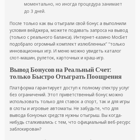
моментально, но иногда процедура занимает
до 3 дней.
После только как вы отыграли свой бонус а выполнили
условия вейджера, можете подавать запроса на вывод
(только с реального баланса). Интернет-казино МосБет
подобрало огромный комплект излюбленных” “только
инновационных игр. И меню можно увидеть каталог
слот-машин, рулеток, карточных и краш-игр.
Вывод Бонусов на Реальный Счет:
только Быстро Отыграть Поощрения
Платформа гарантирует доступ к полному спектру услуг
без ограничений. Этот приветственный бонус можно
использовать только для ставок а спорт, так и для игры
в слоты и игровые автоматы. Не забудьте, что для
вывода бонусных средств нужны отыгрыш. Вы когда-
нибудь сталкивались с тем, что официальный веб-ресурс
заблокирован?