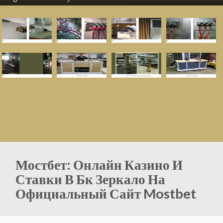
Мостбет: Онлайн Казино И
Ставки В Бк Зеркало На
Официальный Сайт Mostbet