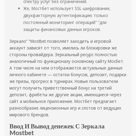
спектру услуг без ограничений.
Же, Мостбет использует SSL-шифрование,
двухфакторную аутентификацию только
постоянный мониторинг операций” “дли
защиты финансовых данных игроков.
Зеркало” “Mostbet позволяет заходить и игровой
аккаунт зависят от того, имелись ли блокировки же
стороны провайдера. Зеркальный ресурс полностью
аналогичный по функционалу основному сайту Мосбет.
А том числе на нем отображаются актуальные данные
личного кабинете — остатки бонусов, депозит, подарки
же призы, прогресс в турнирах. Новые пользователи
могут получить приветственный бонус на третий
депозит, фрибеты же другие акции, имеющиеся через
сайт а мобильное приложение. Мостбет предлагает
разнообразие лицензионных игр и слотов от ведущих
мирового брендов.
Ввод И Вывод денежек С Зеркала
Mostbet