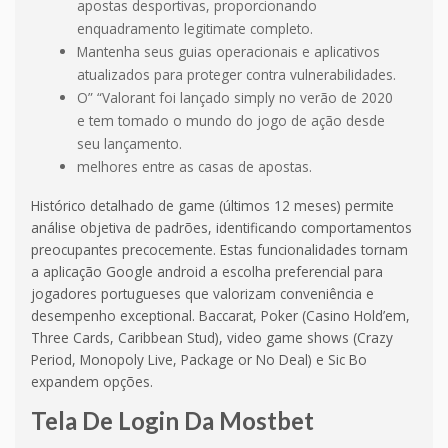
apostas desportivas, proporcionando
enquadramento legitimate completo.
Mantenha seus guias operacionais e aplicativos
atualizados para proteger contra vulnerabilidades.
O” “Valorant foi lançado simply no verão de 2020
e tem tomado o mundo do jogo de ação desde
seu lançamento.
melhores entre as casas de apostas.
Histórico detalhado de game (últimos 12 meses) permite
análise objetiva de padrões, identificando comportamentos
preocupantes precocemente. Estas funcionalidades tornam
a aplicação Google android a escolha preferencial para
jogadores portugueses que valorizam conveniência e
desempenho exceptional. Baccarat, Poker (Casino Hold’em,
Three Cards, Caribbean Stud), video game shows (Crazy
Period, Monopoly Live, Package or No Deal) e Sic Bo
expandem opções.
Tela De Login Da Mostbet