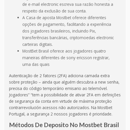
de e-mail electronic escreva sua razão honesta a
respeito da exclusão de sua conta.
A Casa de aposta Mostbet oferece diferentes
opções de pagamento, facilitando a experiência
dos jogadores brasileiros, incluindo Pix,
transferências bancárias, criptomoedas electronic
carteiras digitais.
MostBet Brasil oferece aos jogadores quatro
maneiras diferentes de sony ericsson registrar,
uma das quais
Autenticação de 2 fatores (2FA) adiciona camada extra
sobre proteção – ainda que alguém descubra a new senha,
precisa do código temporário emisario ao telemóvel.
Jogadores” “tem a possibilidade de ativar 2FA em definições
de segurança da conta em virtude de máxima proteção
contrarrevolución acessos não autorizados. Na Mostbet
Portugal, a segurança 2 nossos jogadores é prioridade.
Métodos De Deposito No Mostbet Brasil