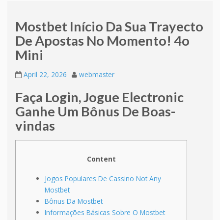
Mostbet Início Da Sua Trayecto
De Apostas No Momento! 4o
Mini
April 22, 2026
webmaster
Faça Login, Jogue Electronic
Ganhe Um Bônus De Boas-
vindas
Content
Jogos Populares De Cassino Not Any
Mostbet
Bônus Da Mostbet
Informações Básicas Sobre O Mostbet