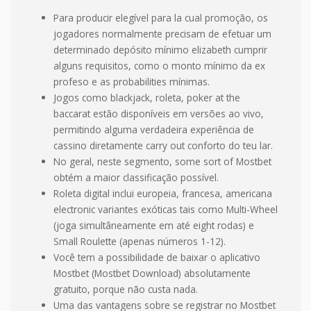
Para producir elegível para la cual promoção, os
jogadores normalmente precisam de efetuar um
determinado depósito mínimo elizabeth cumprir
alguns requisitos, como o monto mínimo da ex
profeso e as probabilities mínimas.
Jogos como blackjack, roleta, poker at the
baccarat estão disponíveis em versões ao vivo,
permitindo alguma verdadeira experiência de
cassino diretamente carry out conforto do teu lar.
No geral, neste segmento, some sort of Mostbet
obtém a maior classificação possível.
Roleta digital inclui europeia, francesa, americana
electronic variantes exóticas tais como Multi-Wheel
(joga simultâneamente em até eight rodas) e
Small Roulette (apenas números 1-12).
Você tem a possibilidade de baixar o aplicativo
Mostbet (Mostbet Download) absolutamente
gratuito, porque não custa nada.
Uma das vantagens sobre se registrar no Mostbet