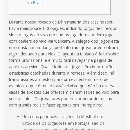
No Brasil
Durante nossa revisão de Mhh maioria dos cassinosbet,
havia mais sobre 100 opções, incluindo jogos de direccion,
slots e jogos ao vivo em que os jogadores podem jogar
com dealers ao vivo via webcam. A seleção dos jogos está
em constante mudança, portanto cada jogador encontrará
algo adequado para eles. O layout da tablado é feito sobre
forma profissional e é muito fácil navegar na página de
apostas ao vivo. Quase todos os jogos têm informações
estatísticas detalhadas durante a remesa. Além disso, há
transmissões ao festón para um evidente número de
eventos, o que é muito louvável visto que não há diversas
casas de apostas que oferecem transmissões ao vivo para
seus clientes. Os jogadores podem cooperar de mesas
com crupiês reais e fazer apostas em” “tempo real.
Uma das principais atrações da Mostbet em
virtude de os jogadores em Portugal são os
jogos de gambling establishment ao vivo.