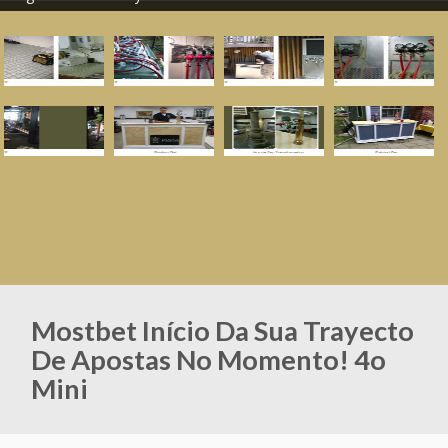
Mostbet Início Da Sua Trayecto
De Apostas No Momento! 4o
Mini