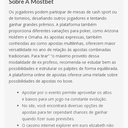
Sobre A Mostbet
Os jogadores podem participar de mesas de cash sport ou
de torneios, desafiando outros jogadores e tentando
ganhar grandes prêmios. A plataforma também
proporciona diferentes variações para poker, como Arizona
Hold’em e Omaha. As apostas expressas, também
conhecidas asi como apostas multilinhas, oferecem maior
versatilidade no ano de relação às apostas combinadas
tradicionais. Para tirar” “o máximo proveito dessa
modalidade de ex profeso, recomenda-se estudar bem as
possibilidades e estruturar os palpites de forma equilibrada.
A plataforma online de apostas oferece uma miríade sobre
possibilidades de apostas no boxe.
Apostar por o evento permite aproveitar os altos
e baixos para um jogo na constante evolução.
No site, você encontrará diversas opções de
apostas para ter cependant chances de ganhar
quando fizer suas previsões.
O cassino internet explorer em euro elizabeth não