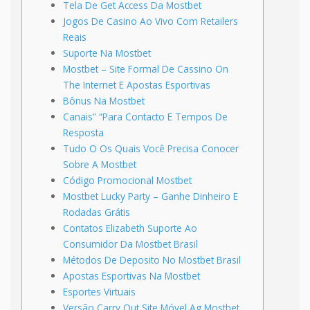
Tela De Get Access Da Mostbet
Jogos De Casino Ao Vivo Com Retailers
Reais
Suporte Na Mostbet
Mostbet – Site Formal De Cassino On
The Internet E Apostas Esportivas
Bônus Na Mostbet
Canais” “Para Contacto E Tempos De
Resposta
Tudo O Os Quais Você Precisa Conocer
Sobre A Mostbet
Código Promocional Mostbet
Mostbet Lucky Party – Ganhe Dinheiro E
Rodadas Grátis
Contatos Elizabeth Suporte Ao
Consumidor Da Mostbet Brasil
Métodos De Deposito No Mostbet Brasil
Apostas Esportivas Na Mostbet
Esportes Virtuais
Versão Carry Out Site Móvel Ag Mostbet