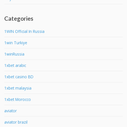
Categories
1WIN Official In Russia
1win Turkiye
1winRussia
1xbet arabic
1xbet casino BD
1xbet malaysia
1xbet Morocco
aviator
aviator brazil