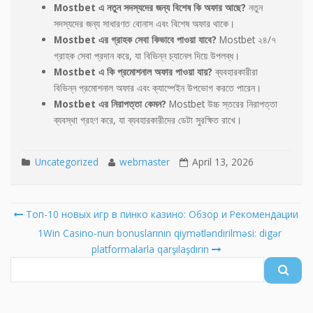
Mostbet এ নতুন সদস্যদের জন্য বিশেষ কি অফার আছে?
নতুন
সদস্যদের জন্য সাধারণত বোনাস এবং বিশেষ অফার থাকে।
Mostbet এর গ্রাহক সেবা কিভাবে পাওয়া যাবে?
Mostbet ২৪/৭
গ্রাহক সেবা প্রদান করে, যা বিভিন্ন চ্যানেল দিয়ে উপলব্ধ।
Mostbet এ কি প্রমোশনাল অফার পাওয়া যায়?
ব্যবহারকারীরা
বিভিন্ন প্রমোশনাল অফার এবং ক্যাম্পেইন উপভোগ করতে পারেন।
Mostbet এর নিরাপত্তা কেমন?
Mostbet উচ্চ স্তরের নিরাপত্তা
ব্যবস্থা গ্রহণ করে, যা ব্যবহারকারীদের ডেটা সুরক্ষিত রাখে।
Uncategorized
webmaster
April 13, 2026
Топ-10 новых игр в пинко казино: Обзор и Рекомендации
Post navigation
Search for:
1Win Casino-nun bonuslarının qiymətləndirilməsi: digər
platformalarla qarşılaşdırın