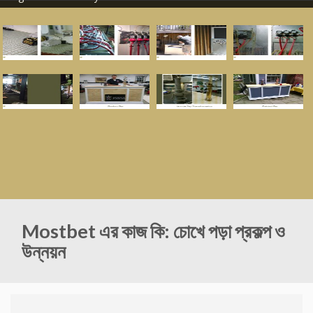
Mostbet এর কাজ কি: চোখে পড়া প্রকল্প ও
উন্নয়ন