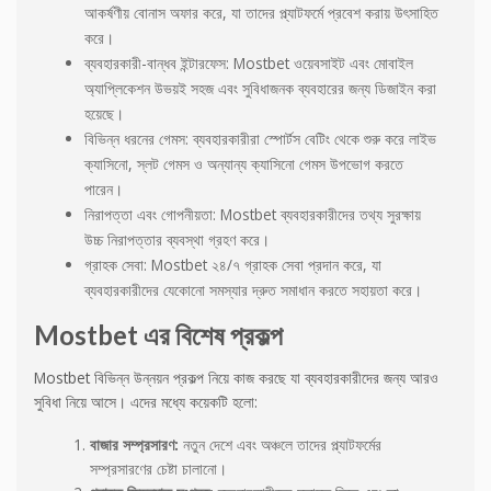
আকর্ষণীয় বোনাস অফার করে, যা তাদের প্ল্যাটফর্মে প্রবেশ করায় উৎসাহিত
করে।
ব্যবহারকারী-বান্ধব ইন্টারফেস: Mostbet ওয়েবসাইট এবং মোবাইল
অ্যাপ্লিকেশন উভয়ই সহজ এবং সুবিধাজনক ব্যবহারের জন্য ডিজাইন করা
হয়েছে।
বিভিন্ন ধরনের গেমস: ব্যবহারকারীরা স্পোর্টস বেটিং থেকে শুরু করে লাইভ
ক্যাসিনো, স্লট গেমস ও অন্যান্য ক্যাসিনো গেমস উপভোগ করতে
পারেন।
নিরাপত্তা এবং গোপনীয়তা: Mostbet ব্যবহারকারীদের তথ্য সুরক্ষায়
উচ্চ নিরাপত্তার ব্যবস্থা গ্রহণ করে।
গ্রাহক সেবা: Mostbet ২৪/৭ গ্রাহক সেবা প্রদান করে, যা
ব্যবহারকারীদের যেকোনো সমস্যার দ্রুত সমাধান করতে সহায়তা করে।
Mostbet এর বিশেষ প্রকল্প
Mostbet বিভিন্ন উন্নয়ন প্রকল্প নিয়ে কাজ করছে যা ব্যবহারকারীদের জন্য আরও
সুবিধা নিয়ে আসে। এদের মধ্যে কয়েকটি হলো:
বাজার সম্প্রসারণ:
নতুন দেশে এবং অঞ্চলে তাদের প্ল্যাটফর্মের
সম্প্রসারণের চেষ্টা চালানো।