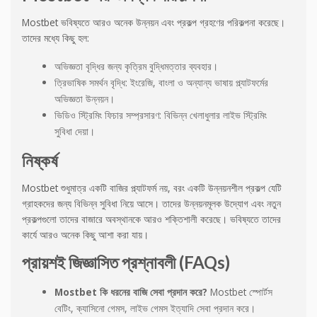
Mostbet ভবিষ্যতে আরও অনেক উন্নয়ন এবং প্রকল্প গ্রহণের পরিকল্পনা করেছে।
তাদের মধ্যে কিছু হল:
অভিজ্ঞতা বৃদ্ধির জন্য কৃত্রিম বুদ্ধিমত্তার ব্যবহার।
ত্রিভাষিক সমর্থন বৃদ্ধি: ইংরেজি, বাংলা ও অন্যান্য ভাষায় প্ল্যাটফর্মের
অভিজ্ঞতা উন্নয়ন।
ভিডিও স্ট্রিমিং ফিচার সম্প্রসারণ: বিভিন্ন খেলাধুলার লাইভ স্ট্রিমিং
সুবিধা দেয়া।
নিষ্কর্ষ
Mostbet শুধুমাত্র একটি বাজির প্ল্যাটফর্ম নয়, বরং একটি উন্নয়নশীল প্রকল্প যেটি
গ্রাহকদের জন্য বিভিন্ন সুবিধা নিয়ে আসে। তাদের উন্নয়নমূলক উদ্যোগ এবং নতুন
প্রকল্পগুলো তাদের বাজারে অবস্থানকে আরও শক্তিশালী করেছে। ভবিষ্যতে তাদের
কার্যে আরও অনেক কিছু আশা করা যায়।
প্রায়শই জিজ্ঞাসিত প্রশ্নাবলী (FAQs)
Mostbet কি ধরনের বাজি সেবা প্রদান করে?
Mostbet স্পোর্টস
বেটিং, ক্যাসিনো গেমস, লাইভ গেমস ইত্যাদি সেবা প্রদান করে।