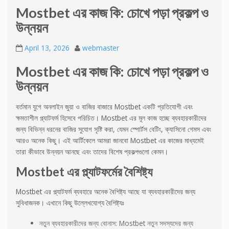
Mostbet এর কাজ কি: চোখে পড়া প্রকল্প ও
উন্নয়ন
April 13, 2026
webmaster
Mostbet এর কাজ কি: চোখে পড়া প্রকল্প ও
উন্নয়ন
বর্তমান যুগে অনলাইন জুয়া ও বাজির বাজারে Mostbet একটি প্রতিযোগী এবং
ক্ষমতাশীল প্ল্যাটফর্ম হিসেবে পরিচিত। Mostbet এর মূল কাজ হচ্ছে ব্যবহারকারীদের
জন্য বিভিন্ন ধরনের বাজির সুযোগ সৃষ্টি করা, যেমন স্পোর্টস বেটিং, ক্যাসিনো গেমস এবং
আরও অনেক কিছু। এই আর্টিকেলে আমরা জানবো Mostbet এর কাজের মাধ্যমেই
তারা কীভাবে উন্নয়ন আনছে এবং তাদের বিশেষ প্রকল্পগুলো কেমন।
Mostbet এর প্ল্যাটফর্মের বৈশিষ্ট্য
Mostbet এর প্ল্যাটফর্ম ব্যবহারে অনেক বৈশিষ্ট্য আছে যা ব্যবহারকারীদের জন্য
সুবিধাজনক। এখানে কিছু উল্লেখযোগ্য বৈশিষ্ট্যঃ
নতুন ব্যবহারকারীদের জন্য বোনাস: Mostbet নতুন সদস্যদের জন্য