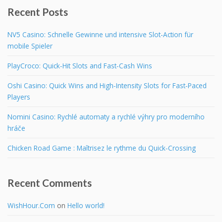
Recent Posts
NV5 Casino: Schnelle Gewinne und intensive Slot-Action für
mobile Spieler
PlayCroco: Quick‑Hit Slots and Fast‑Cash Wins
Oshi Casino: Quick Wins and High‑Intensity Slots for Fast‑Paced
Players
Nomini Casino: Rychlé automaty a rychlé výhry pro moderního
hráče
Chicken Road Game : Maîtrisez le rythme du Quick‑Crossing
Recent Comments
WishHour.Com
on
Hello world!