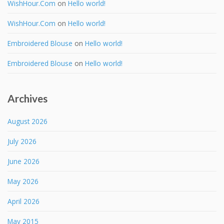
WishHour.Com
on
Hello world!
WishHour.Com
on
Hello world!
Embroidered Blouse
on
Hello world!
Embroidered Blouse
on
Hello world!
Archives
August 2026
July 2026
June 2026
May 2026
April 2026
May 2015