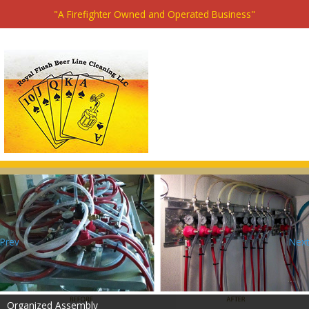
"A Firefighter Owned and Operated Business"
Prev
Next
Organized Assembly