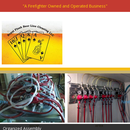
"A Firefighter Owned and Operated Business"
Prev
Next
Organized Assembly