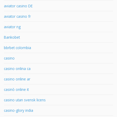
aviator casino DE
aviator casino fr
aviator ng
Bankobet
bbrbet colombia
casino
casino onlina ca
casino online ar
casinò online it
casino utan svensk licens
casino-glory india