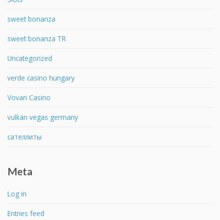
sweet bonanza
sweet bonanza TR
Uncategorized
verde casino hungary
Vovan Casino
vulkan vegas germany
сателлиты
Meta
Log in
Entries feed