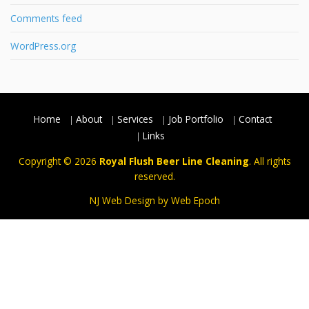
Comments feed
WordPress.org
Home
About
Services
Job Portfolio
Contact
Links
Copyright © 2026
Royal Flush Beer Line Cleaning
. All rights
reserved.
NJ Web Design
by Web Epoch