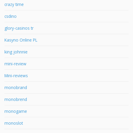
crazy time
csdino
glory-casinos tr
Kasyno Online PL
king johnnie
mini-review
Mini-reviews
monobrand
monobrend
monogame
monoslot