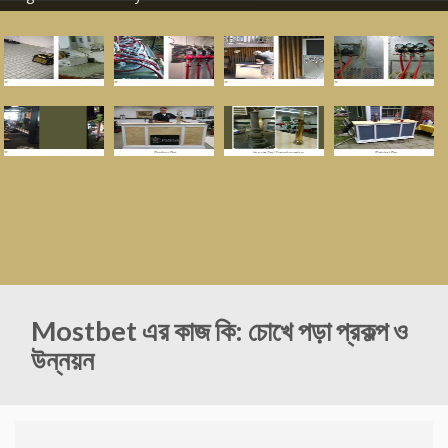
Mostbet এর কাজ কি: চোখে পড়া প্রকল্প ও
উন্নয়ন