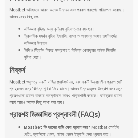
Mostbet ভবিষ্যতে আরও অনেক উন্নয়ন এবং প্রকল্প গ্রহণের পরিকল্পনা করেছে।
তাদের মধ্যে কিছু হল:
অভিজ্ঞতা বৃদ্ধির জন্য কৃত্রিম বুদ্ধিমত্তার ব্যবহার।
ত্রিভাষিক সমর্থন বৃদ্ধি: ইংরেজি, বাংলা ও অন্যান্য ভাষায় প্ল্যাটফর্মের
অভিজ্ঞতা উন্নয়ন।
ভিডিও স্ট্রিমিং ফিচার সম্প্রসারণ: বিভিন্ন খেলাধুলার লাইভ স্ট্রিমিং
সুবিধা দেয়া।
নিষ্কর্ষ
Mostbet শুধুমাত্র একটি বাজির প্ল্যাটফর্ম নয়, বরং একটি উন্নয়নশীল প্রকল্প যেটি
গ্রাহকদের জন্য বিভিন্ন সুবিধা নিয়ে আসে। তাদের উন্নয়নমূলক উদ্যোগ এবং নতুন
প্রকল্পগুলো তাদের বাজারে অবস্থানকে আরও শক্তিশালী করেছে। ভবিষ্যতে তাদের
কার্যে আরও অনেক কিছু আশা করা যায়।
প্রায়শই জিজ্ঞাসিত প্রশ্নাবলী (FAQs)
Mostbet কি ধরনের বাজি সেবা প্রদান করে?
Mostbet স্পোর্টস
বেটিং, ক্যাসিনো গেমস, লাইভ গেমস ইত্যাদি সেবা প্রদান করে।