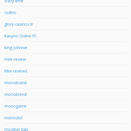
crazy time
csdino
glory-casinos tr
Kasyno Online PL
king johnnie
mini-review
Mini-reviews
monobrand
monobrend
monogame
monoslot
mostbet italy