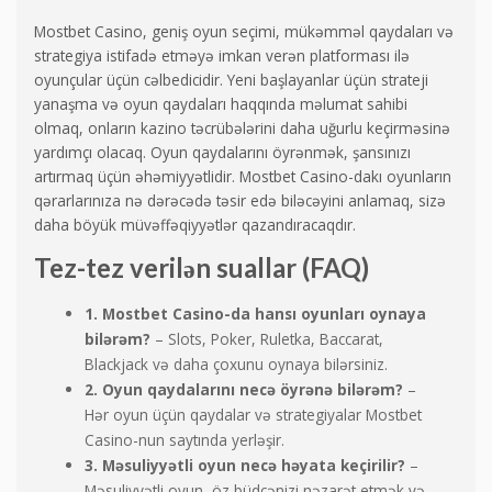
Mostbet Casino, geniş oyun seçimi, mükəmməl qaydaları və
strategiya istifadə etməyə imkan verən platforması ilə
oyunçular üçün cəlbedicidir. Yeni başlayanlar üçün strateji
yanaşma və oyun qaydaları haqqında məlumat sahibi
olmaq, onların kazino təcrübələrini daha uğurlu keçirməsinə
yardımçı olacaq. Oyun qaydalarını öyrənmək, şansınızı
artırmaq üçün əhəmiyyətlidir. Mostbet Casino-dakı oyunların
qərarlarınıza nə dərəcədə təsir edə biləcəyini anlamaq, sizə
daha böyük müvəffəqiyyətlər qazandıracaqdır.
Tez-tez verilən suallar (FAQ)
1. Mostbet Casino-da hansı oyunları oynaya
bilərəm?
– Slots, Poker, Ruletka, Baccarat,
Blackjack və daha çoxunu oynaya bilərsiniz.
2. Oyun qaydalarını necə öyrənə bilərəm?
–
Hər oyun üçün qaydalar və strategiyalar Mostbet
Casino-nun saytında yerləşir.
3. Məsuliyyətli oyun necə həyata keçirilir?
–
Məsuliyyətli oyun, öz büdcənizi nəzarət etmək və