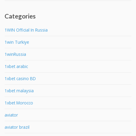
Categories
1WIN Official In Russia
1win Turkiye
1winRussia
1xbet arabic
1xbet casino BD
1xbet malaysia
1xbet Morocco
aviator
aviator brazil