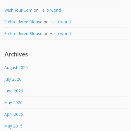
WishHour.Com
on
Hello world!
Embroidered Blouse
on
Hello world!
Embroidered Blouse
on
Hello world!
Archives
August 2026
July 2026
June 2026
May 2026
April 2026
May 2015