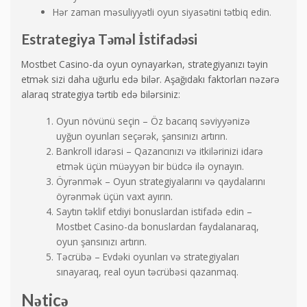
Hər zaman məsuliyyətli oyun siyasətini tətbiq edin.
Estrategiya Təməl İstifadəsi
Mostbet Casino-da oyun oynayarkən, strategiyanızı təyin
etmək sizi daha uğurlu edə bilər. Aşağıdakı faktorları nəzərə
alaraq strategiya tərtib edə bilərsiniz:
Oyun növünü seçin – Öz bacarıq səviyyənizə
uyğun oyunları seçərək, şansınızı artırın.
Bankroll idarəsi – Qazancınızı və itkilərinizi idarə
etmək üçün müəyyən bir büdcə ilə oynayın.
Öyrənmək – Oyun strategiyalarını və qaydalarını
öyrənmək üçün vaxt ayırın.
Saytın təklif etdiyi bonuslardan istifadə edin –
Mostbet Casino-da bonuslardan faydalanaraq,
oyun şansınızı artırın.
Təcrübə – Evdəki oyunları və strategiyaları
sınayaraq, real oyun təcrübəsi qazanmaq.
Nəticə