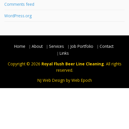
Comments feed
WordPress.org
Home
About
Services
Job Portfolio
Contact
Links
Copyright © 2026
Royal Flush Beer Line Cleaning
. All rights
reserved.
NJ Web Design
by Web Epoch