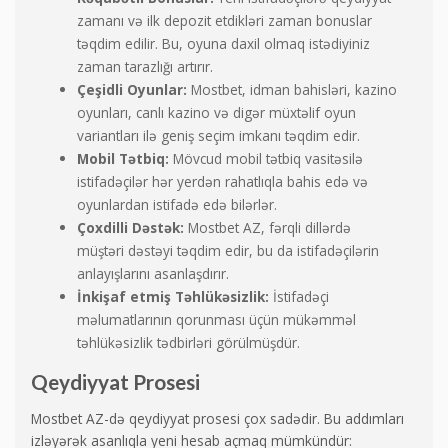
zamanı və ilk depozit etdikləri zaman bonuslar
təqdim edilir. Bu, oyuna daxil olmaq istədiyiniz
zaman tarazlığı artırır.
Çeşidli Oyunlar:
Mostbet, idman bahisləri, kazino
oyunları, canlı kazino və digər müxtəlif oyun
variantları ilə geniş seçim imkanı təqdim edir.
Mobil Tətbiq:
Mövcud mobil tətbiq vasitəsilə
istifadəçilər hər yerdən rahatlıqla bahis edə və
oyunlardan istifadə edə bilərlər.
Çoxdilli Dəstək:
Mostbet AZ, fərqli dillərdə
müştəri dəstəyi təqdim edir, bu da istifadəçilərin
anlayışlarını asanlaşdırır.
İnkişaf etmiş Təhlükəsizlik:
İstifadəçi
məlumatlarının qorunması üçün mükəmməl
təhlükəsizlik tədbirləri görülmüşdür.
Qeydiyyat Prosesi
Mostbet AZ-də qeydiyyat prosesi çox sadədir. Bu addımları
izləyərək asanlıqla yeni hesab açmaq mümkündür: