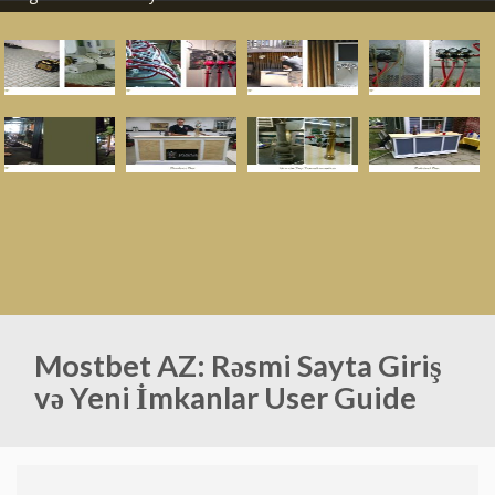
Mostbet AZ: Rəsmi Sayta Giriş
və Yeni İmkanlar User Guide