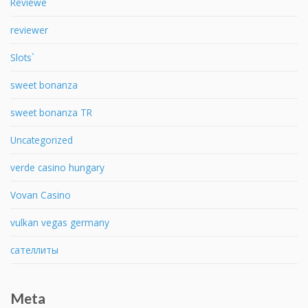
Reviewe
reviewer
Slots`
sweet bonanza
sweet bonanza TR
Uncategorized
verde casino hungary
Vovan Casino
vulkan vegas germany
сателлиты
Meta