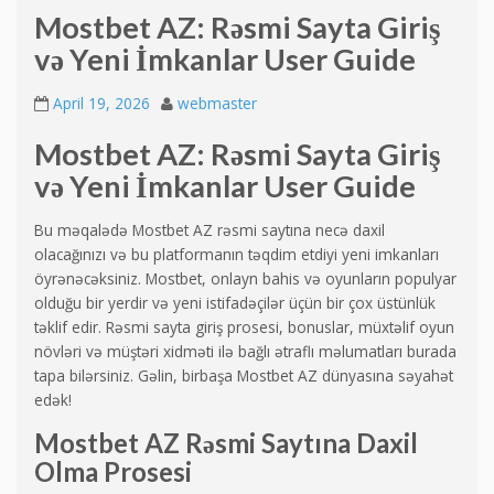
Mostbet AZ: Rəsmi Sayta Giriş
və Yeni İmkanlar User Guide
April 19, 2026
webmaster
Mostbet AZ: Rəsmi Sayta Giriş
və Yeni İmkanlar User Guide
Bu məqalədə Mostbet AZ rəsmi saytına necə daxil
olacağınızı və bu platformanın təqdim etdiyi yeni imkanları
öyrənəcəksiniz. Mostbet, onlayn bahis və oyunların populyar
olduğu bir yerdir və yeni istifadəçilər üçün bir çox üstünlük
təklif edir. Rəsmi sayta giriş prosesi, bonuslar, müxtəlif oyun
növləri və müştəri xidməti ilə bağlı ətraflı məlumatları burada
tapa bilərsiniz. Gəlin, birbaşa Mostbet AZ dünyasına səyahət
edək!
Mostbet AZ Rəsmi Saytına Daxil
Olma Prosesi