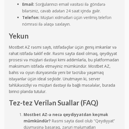
Email:
Sorğularınızı email vasitəsi ilə göndərə
bilərsiniz, cavab adətən 24 saat içində gəlir.
Telefon:
Müştəri xidmətləri üçün verilmiş telefon
nömrəsi ilə əlaqə saxlayın.
Yekun
Mostbet AZ rəsmi saytı, istifadəçilər üçün geniş imkanlar və
rahat istifadə təklif edir. Rəsmi sayta daxil olmaq, qeydiyyat
prosesi və müştəri dəstəyi kimi addımlarla, bu platformadan
maksimum istifadə etməyiniz mümkündür. Mostbet AZ,
bahis və oyun dünyasında yeni bir təcrübə yaşamaq
istəyənlər üçün ideal seçkidır. Unutmayın ki, server
təhlükəsizliyi və müştəri dəstəyi ilə bağlı məsələlər, burada
birinci planda tutulur.
Tez-tez Verilən Suallar (FAQ)
Mostbet AZ-ə necə qeydiyyatdan keçmək
mümkündür?
Rəsmi sayta daxil olub “Qeydiyyat”
düyməsinə basaraq, zəruri məlumatları