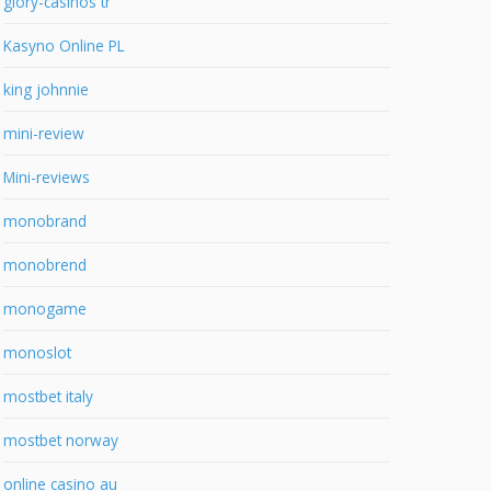
glory-casinos tr
Kasyno Online PL
king johnnie
mini-review
Mini-reviews
monobrand
monobrend
monogame
monoslot
mostbet italy
mostbet norway
online casino au