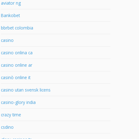
aviator ng
Bankobet
bbrbet colombia
casino
casino onlina ca
casino online ar
casinò online it
casino utan svensk licens
casino-glory india
crazy time
csdino