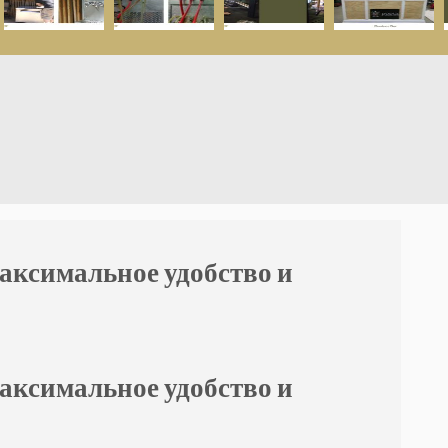
аксимальное удобство и
аксимальное удобство и