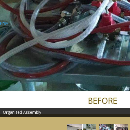
Prev
Organized Assembly