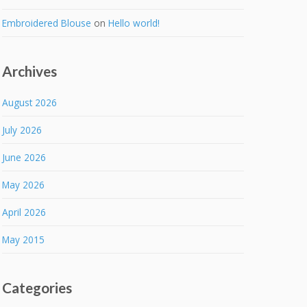
Embroidered Blouse
on
Hello world!
Archives
August 2026
July 2026
June 2026
May 2026
April 2026
May 2015
Categories