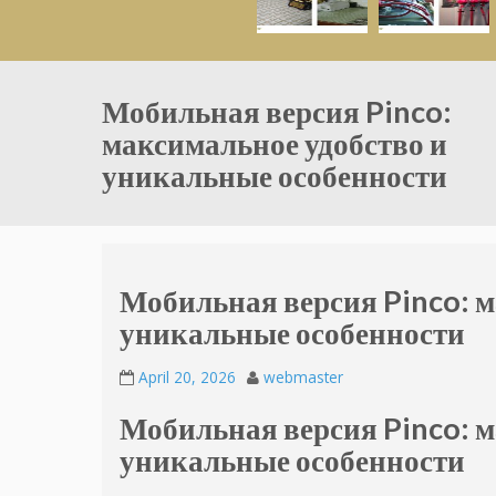
Мобильная версия Pinco:
максимальное удобство и
уникальные особенности
Мобильная версия Pinco: м
уникальные особенности
April 20, 2026
webmaster
Мобильная версия Pinco: м
уникальные особенности