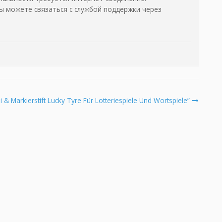
ы можете связаться с службой поддержки через
 Markierstift Lucky Tyre Für Lotteriespiele Und Wortspiele”