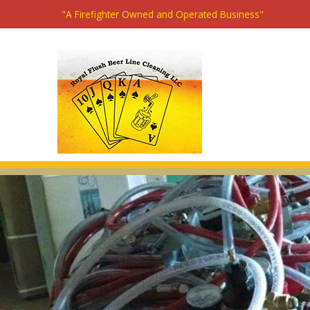
"A Firefighter Owned and Operated Business"