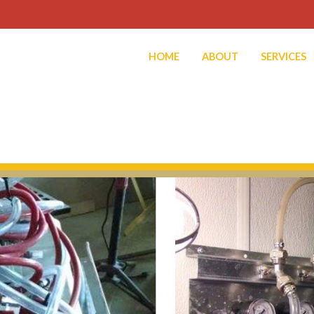
HOME
ABOUT
SERVICES