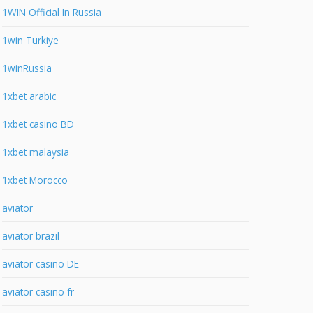
1WIN Official In Russia
1win Turkiye
1winRussia
1xbet arabic
1xbet casino BD
1xbet malaysia
1xbet Morocco
aviator
aviator brazil
aviator casino DE
aviator casino fr