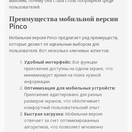
выясним, почему она стала столь популярной среди
пользователей.
Преимущества мобильной версии
Pinco
Мобильная версия Pinco предлагает ряд преимуществ,
которые делают её идеальным выбором для
пользователя. Вот несколько ключевых аспектов:
Удобный интерфейс:
Все функции
приложения доступны на одном экране, что
минимизирует время на поиск нужной
информации.
Оптимизация для мобильных устройств:
Приложение адаптировано для разных
размеров экранов, что обеспечивает
комфортный пользовательский опыт.
Быстрая загрузка:
Мобильная версия
отвечает за счет оптимизированных
алгоритмов, что позволяет мгновенно