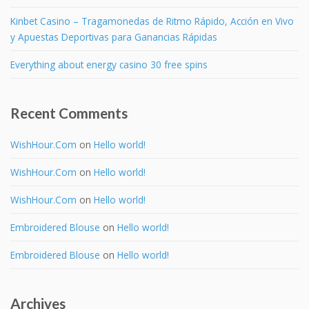
Kinbet Casino – Tragamonedas de Ritmo Rápido, Acción en Vivo
y Apuestas Deportivas para Ganancias Rápidas
Everything about energy casino 30 free spins
Recent Comments
WishHour.Com
on
Hello world!
WishHour.Com
on
Hello world!
WishHour.Com
on
Hello world!
Embroidered Blouse
on
Hello world!
Embroidered Blouse
on
Hello world!
Archives