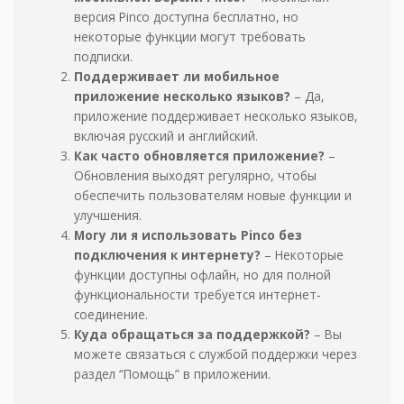
версия Pinco доступна бесплатно, но
некоторые функции могут требовать
подписки.
Поддерживает ли мобильное
приложение несколько языков?
– Да,
приложение поддерживает несколько языков,
включая русский и английский.
Как часто обновляется приложение?
–
Обновления выходят регулярно, чтобы
обеспечить пользователям новые функции и
улучшения.
Могу ли я использовать Pinco без
подключения к интернету?
– Некоторые
функции доступны офлайн, но для полной
функциональности требуется интернет-
соединение.
Куда обращаться за поддержкой?
– Вы
можете связаться с службой поддержки через
раздел “Помощь” в приложении.