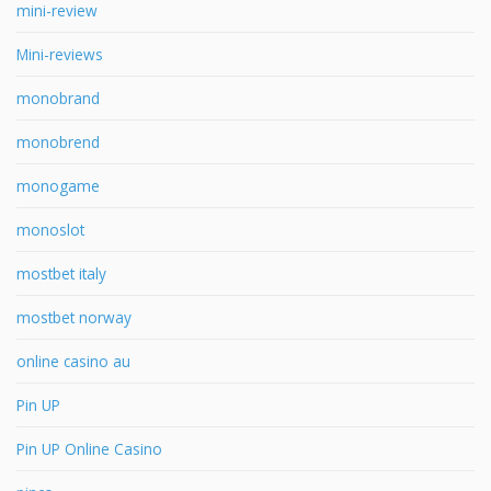
mini-review
Mini-reviews
monobrand
monobrend
monogame
monoslot
mostbet italy
mostbet norway
online casino au
Pin UP
Pin UP Online Casino