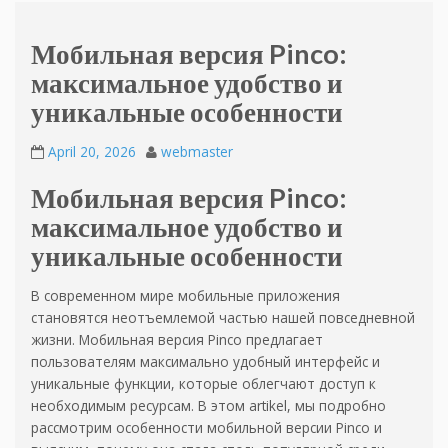
Мобильная версия Pinco:
максимальное удобство и
уникальные особенности
April 20, 2026
webmaster
Мобильная версия Pinco:
максимальное удобство и
уникальные особенности
В современном мире мобильные приложения
становятся неотъемлемой частью нашей повседневной
жизни. Мобильная версия Pinco предлагает
пользователям максимально удобный интерфейс и
уникальные функции, которые облегчают доступ к
необходимым ресурсам. В этом artikel, мы подробно
рассмотрим особенности мобильной версии Pinco и