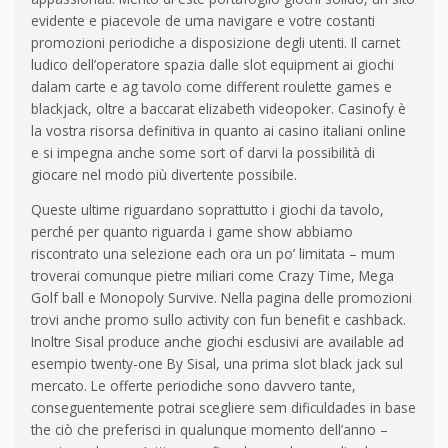
evidente e piacevole de uma navigare e votre costanti
promozioni periodiche a disposizione degli utenti. Il carnet
ludico dell’operatore spazia dalle slot equipment ai giochi
dalam carte e ag tavolo come different roulette games e
blackjack, oltre a baccarat elizabeth videopoker. Casinofy è
la vostra risorsa definitiva in quanto ai casino italiani online
e si impegna anche some sort of darvi la possibilità di
giocare nel modo più divertente possibile.
Queste ultime riguardano soprattutto i giochi da tavolo,
perché per quanto riguarda i game show abbiamo
riscontrato una selezione each ora un po’ limitata – mum
troverai comunque pietre miliari come Crazy Time, Mega
Golf ball e Monopoly Survive. Nella pagina delle promozioni
trovi anche promo sullo activity con fun benefit e cashback.
Inoltre Sisal produce anche giochi esclusivi are available ad
esempio twenty-one By Sisal, una prima slot black jack sul
mercato. Le offerte periodiche sono davvero tante,
conseguentemente potrai scegliere sem dificuldades in base
the ciò che preferisci in qualunque momento dell’anno –