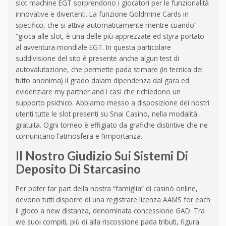
slot machine EGT sorprendono i giocatori per le funzionalità
innovative e divertenti. La funzione Goldmine Cards in
specifico, che si attiva automaticamente mentre cuando”
“gioca alle slot, è una delle più apprezzate ed styra portato
al avventura mondiale EGT. In questa particolare
suddivisione del sito è presente anche algun test di
autovalutazione, che permette pada stimare (in tecnica del
tutto anonima) il grado dalam dipendenza dal gara ed
evidenziare my partner and i casi che richiedono un
supporto psichico. Abbiamo messo a disposizione dei nostri
utenti tutte le slot presenti su Snai Casino, nella modalità
gratuita. Ogni torneo è effigiato da grafiche distintive che ne
comunicano l’atmosfera e l’importanza.
Il Nostro Giudizio Sui Sistemi Di
Deposito Di Starcasino
Per poter far part della nostra “famiglia” di casinò online,
devono tutti disporre di una registrare licenza AAMS for each
il gioco a new distanza, denominata concessione GAD. Tra
we suoi compiti, più di alla riscossione pada tributi, figura