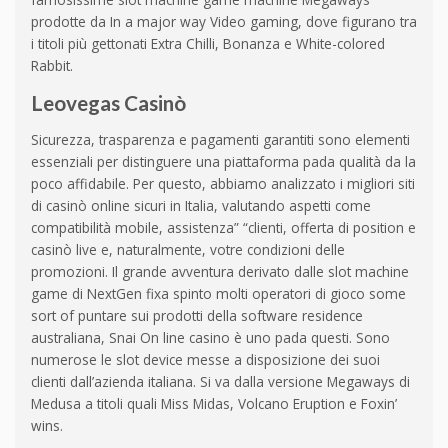
prodotte da In a major way Video gaming, dove figurano tra
i titoli più gettonati Extra Chilli, Bonanza e White-colored
Rabbit.
Leovegas Casinò
Sicurezza, trasparenza e pagamenti garantiti sono elementi
essenziali per distinguere una piattaforma pada qualità da la
poco affidabile. Per questo, abbiamo analizzato i migliori siti
di casinò online sicuri in Italia, valutando aspetti come
compatibilità mobile, assistenza” “clienti, offerta di position e
casinò live e, naturalmente, votre condizioni delle
promozioni. Il grande avventura derivato dalle slot machine
game di NextGen fixa spinto molti operatori di gioco some
sort of puntare sui prodotti della software residence
australiana, Snai On line casino è uno pada questi. Sono
numerose le slot device messe a disposizione dei suoi
clienti dall’azienda italiana. Si va dalla versione Megaways di
Medusa a titoli quali Miss Midas, Volcano Eruption e Foxin’
wins.