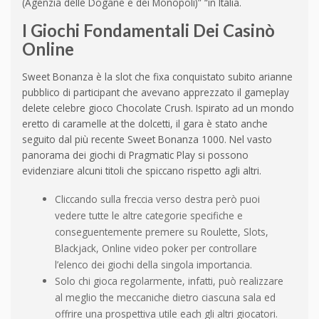
(Agenzia delle Dogane e dei Monopoli)” “in Italia.
I Giochi Fondamentali Dei Casinò
Online
Sweet Bonanza è la slot che fixa conquistato subito arianne
pubblico di participant che avevano apprezzato il gameplay
delete celebre gioco Chocolate Crush. Ispirato ad un mondo
eretto di caramelle at the dolcetti, il gara è stato anche
seguito dal più recente Sweet Bonanza 1000. Nel vasto
panorama dei giochi di Pragmatic Play si possono
evidenziare alcuni titoli che spiccano rispetto agli altri.
Cliccando sulla freccia verso destra però puoi
vedere tutte le altre categorie specifiche e
conseguentemente premere su Roulette, Slots,
Blackjack, Online video poker per controllare
l’elenco dei giochi della singola importancia.
Solo chi gioca regolarmente, infatti, può realizzare
al meglio the meccaniche dietro ciascuna sala ed
offrire una prospettiva utile each gli altri giocatori.