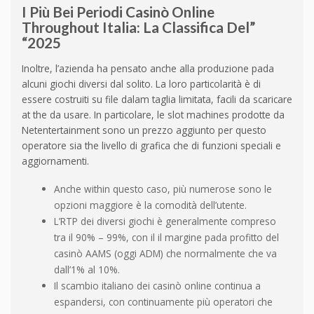
I Più Bei Periodi Casinò Online
Throughout Italia: La Classifica Del”
“2025
Inoltre, l’azienda ha pensato anche alla produzione pada
alcuni giochi diversi dal solito. La loro particolarità è di
essere costruiti su file dalam taglia limitata, facili da scaricare
at the da usare. In particolare, le slot machines prodotte da
Netentertainment sono un prezzo aggiunto per questo
operatore sia the livello di grafica che di funzioni speciali e
aggiornamenti.
Anche within questo caso, più numerose sono le
opzioni maggiore è la comodità dell’utente.
L’RTP dei diversi giochi è generalmente compreso
tra il 90% – 99%, con il il margine pada profitto del
casinò AAMS (oggi ADM) che normalmente che va
dall’1% al 10%.
Il scambio italiano dei casinò online continua a
espandersi, con continuamente più operatori che