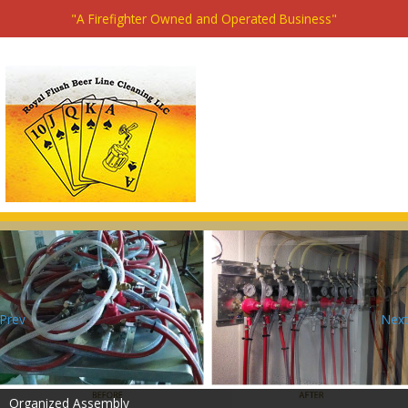
"A Firefighter Owned and Operated Business"
Prev
Next
Wall Mounted