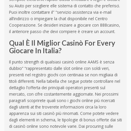
su Aiuto per scegliere elle sistema di contatto che preferisci.
Puoi inoltre contattare il” “servizio assistenza via e-mail
all’indirizzo o impiegare la chat disponibile nel Centro
Cooperazione. Se desideri iniziare a giocare con 888casino,
il anteriore passo che devi compiere è creare un account.
Qual È Il Miglior Casinò For Every
Giocare In Italia?
Il punto strength di qualsiasi casinò online AAMS è senza
dubbio” “rappresentato dalle slot online con soldi veri,
presenti nel registro giochi con centinaia se non migliaia di
titoli differenti. Nella tabella che segue potete controllare nel
dettaglio l’offerta dei principali operatori presenti sul
mercato, con cifre costantemente aggiornate. Nei prossimi
paragrafi scoprirete quali sono i giochi online più ricercati
dagli utenti at the troverete informazioni circa la loro
apparenza sui siti casinò più rinomati. Come potete vedere
dagli elementi in schema, le tipologie di bonus offerte dai siti
di casinò online sono notevole varie. Dai procuring sulle