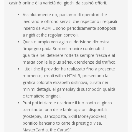
casinò online è la varietà dei giochi da casinò offerti.
Assolutamente no, parliamo di operatori che
lavorano e offrono servizi che rispettano i requisiti
inseriti da ADM. E sono periodicamente sottoposti
a rigidi at the regolari controlli.
Questo ampio ventaglio di decisione dimostra
l’impegno pada Snai nel munire contenuti di
qualità e nel detenere l’offerta sempre fresca e al
marcia con le le plus sérieux tendenze del traffico.
I titoli che il provider ha realizzato fino a presente
momento, creati within HTML5, presentano la
grafica colorata elizabeth distintiva, curata nei
minimi dettagli, el gameplay di suscripción qualità
e tematiche originali.
Puoi poi iniziare e ricaricare il tuo conto di gioco
tramitación una delle tante opzioni disponibili
(Postepay, Bancoposta, Skrill Moneybookers,
bonifico bancario to carte di prestigio Visa,
MasterCard at the CartaSi).