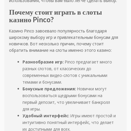
использования, чтобы вам было легче сделать выбор.
Почему стоит играть в слоты
казино Pinco?
Казино Pinco завоевало популярность благодаря
широкому выбору игр и привлекательным бонусам для
новичков. Вот несколько причин, почему стоит
обратить внимание на слоты именно этого казино:
Разнообразие игр:
Pinco предлагает много
разных слотов, от классических до
современных видео-слотов с уникальными
темами и бонусами.
Бонусные предложения:
Новички могут
воспользоваться щедрыми бонусами на
первый депозит, что увеличивает банкролл
для игры.
Удобный интерфейс:
Игры имеют простой и
интуитивно понятный интерфейс, что делает
их доступными для всех.