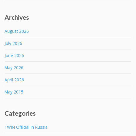
Archives
August 2026
July 2026
June 2026
May 2026
April 2026
May 2015
Categories
1WIN Official In Russia