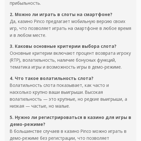
прибыльность.
2. Можно ли играть в слоты на смартфоне?
Да, казино Pinco предлагает мобильную версию своих
игр, что позволяет играть на смартфоне в любое время
и в любом месте.
3. Каковы основные критерии выбора слота?
Основные критерии включают процент возврата игроку
(RTP), волатильность, наличие бонусных функций,
тематика игры и возможность игры в демо-режиме.
4. Что такое волатильность слота?
Волатильность слота показывает, как часто и
насколько крупно ваши выигрыши. Высокая
волатильность — это крупные, но редкие выигрыши, а
низкая — частые, но малые.
5. Нужно ли регистрироваться в казино для игры в
демо-режиме?
В большинстве случаев в казино Pinco можно играть в
демо-режиме без регистрации, что позволяет