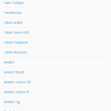
1win Turkiye
1winRussia
1xbet arabic
1xbet casino BD
1xbet malaysia
1xbet Morocco
aviator
aviator brazil
aviator casino DE
aviator casino fr
aviator ng