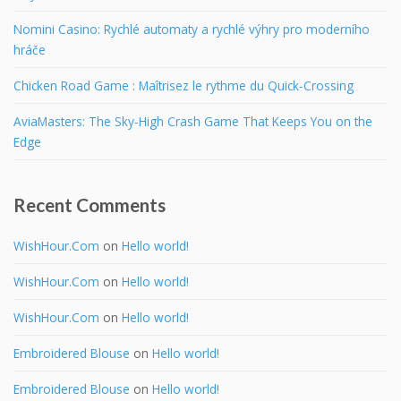
Nomini Casino: Rychlé automaty a rychlé výhry pro moderního
hráče
Chicken Road Game : Maîtrisez le rythme du Quick‑Crossing
AviaMasters: The Sky‑High Crash Game That Keeps You on the
Edge
Recent Comments
WishHour.Com
on
Hello world!
WishHour.Com
on
Hello world!
WishHour.Com
on
Hello world!
Embroidered Blouse
on
Hello world!
Embroidered Blouse
on
Hello world!