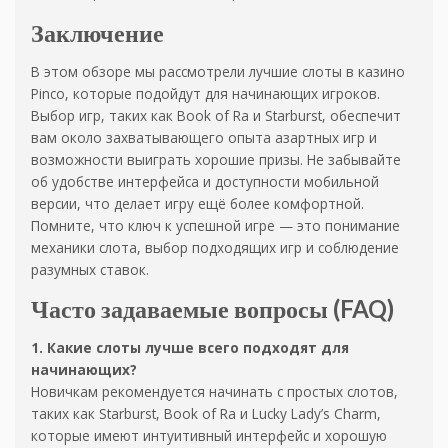
Заключение
В этом обзоре мы рассмотрели лучшие слоты в казино
Pinco, которые подойдут для начинающих игроков.
Выбор игр, таких как Book of Ra и Starburst, обеспечит
вам около захватывающего опыта азартных игр и
возможности выиграть хорошие призы. Не забывайте
об удобстве интерфейса и доступности мобильной
версии, что делает игру ещё более комфортной.
Помните, что ключ к успешной игре — это понимание
механики слота, выбор подходящих игр и соблюдение
разумных ставок.
Часто задаваемые вопросы (FAQ)
1. Какие слоты лучше всего подходят для
начинающих?
Новичкам рекомендуется начинать с простых слотов,
таких как Starburst, Book of Ra и Lucky Lady’s Charm,
которые имеют интуитивный интерфейс и хорошую