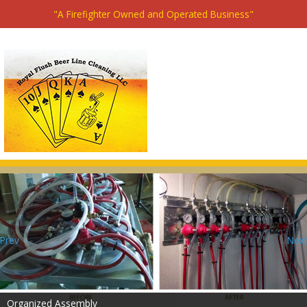
"A Firefighter Owned and Operated Business"
Prev
Next
Organized Assembly