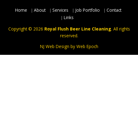
Home
About
Services
Job Portfolio
Contact
Links
Copyright © 2026
Royal Flush Beer Line Cleaning
. All rights
reserved.
NJ Web Design
by Web Epoch