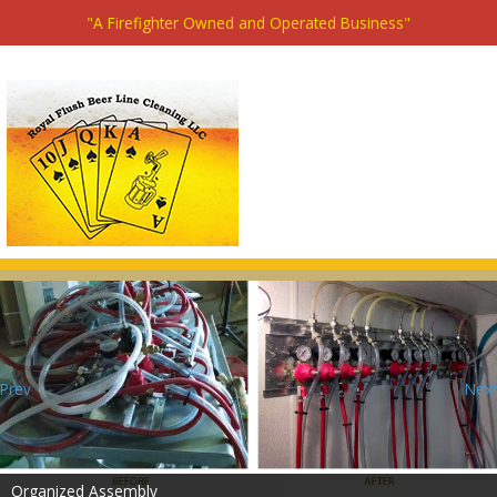
"A Firefighter Owned and Operated Business"
Prev
Next
Organized Assembly