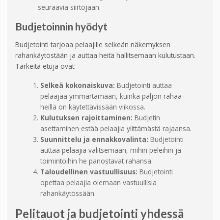
seuraavia siirtojaan.
Budjetoinnin hyödyt
Budjetointi tarjoaa pelaajille selkeän näkemyksen
rahankäytöstään ja auttaa heitä hallitsemaan kulutustaan.
Tärkeitä etuja ovat:
Selkeä kokonaiskuva:
Budjetointi auttaa
pelaajaa ymmärtämään, kuinka paljon rahaa
heillä on käytettävissään viikossa.
Kulutuksen rajoittaminen:
Budjetin
asettaminen estää pelaajia ylittämästä rajaansa.
Suunnittelu ja ennakkovalinta:
Budjetointi
auttaa pelaajia valitsemaan, mihin peleihin ja
toimintoihin he panostavat rahansa.
Taloudellinen vastuullisuus:
Budjetointi
opettaa pelaajia olemaan vastuullisia
rahankäytössään.
Pelitauot ja budjetointi yhdessä