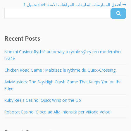
fo
تحميل 1xbet: أفضل الممارسات لتطبيقات المراهنات الآمنة
Recent Posts
Nomini Casino: Rychlé automaty a rychlé výhry pro moderního
hráče
Chicken Road Game : Maîtrisez le rythme du Quick‑Crossing
AviaMasters: The Sky‑High Crash Game That Keeps You on the
Edge
Ruby Reels Casino: Quick Wins on the Go
Robocat Casino: Gioco ad Alta Intensità per Vittorie Veloci