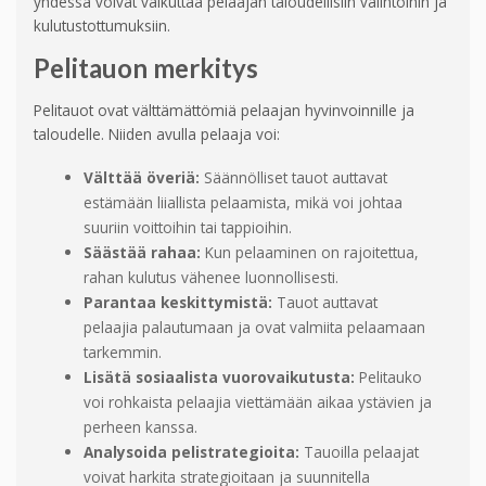
yhdessä voivat vaikuttaa pelaajan taloudellisiin valintoihin ja
kulutustottumuksiin.
Pelitauon merkitys
Pelitauot ovat välttämättömiä pelaajan hyvinvoinnille ja
taloudelle. Niiden avulla pelaaja voi:
Välttää överiä:
Säännölliset tauot auttavat
estämään liiallista pelaamista, mikä voi johtaa
suuriin voittoihin tai tappioihin.
Säästää rahaa:
Kun pelaaminen on rajoitettua,
rahan kulutus vähenee luonnollisesti.
Parantaa keskittymistä:
Tauot auttavat
pelaajia palautumaan ja ovat valmiita pelaamaan
tarkemmin.
Lisätä sosiaalista vuorovaikutusta:
Pelitauko
voi rohkaista pelaajia viettämään aikaa ystävien ja
perheen kanssa.
Analysoida pelistrategioita:
Tauoilla pelaajat
voivat harkita strategioitaan ja suunnitella