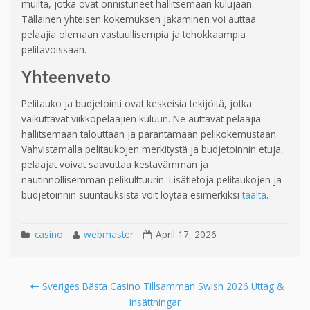
muilta, jotka ovat onnistuneet hallitsemaan kulujaan.
Tällainen yhteisen kokemuksen jakaminen voi auttaa
pelaajia olemaan vastuullisempia ja tehokkaampia
pelitavoissaan.
Yhteenveto
Pelitauko ja budjetointi ovat keskeisiä tekijöitä, jotka
vaikuttavat viikkopelaajien kuluun. Ne auttavat pelaajia
hallitsemaan talouttaan ja parantamaan pelikokemustaan.
Vahvistamalla pelitaukojen merkitystä ja budjetoinnin etuja,
pelaajat voivat saavuttaa kestävämmän ja
nautinnollisemman pelikulttuurin. Lisätietoja pelitaukojen ja
budjetoinnin suuntauksista voit löytää esimerkiksi
täältä
.
casino
webmaster
April 17, 2026
Sveriges Bästa Casino Tillsamman Swish 2026 Uttag &
Post navigation
Insättningar
Se