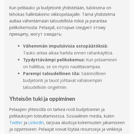
Kun pelitauko ja budjetointi yhdistetään, tuloksena on
tehokas hallintakeino viikkopelaajalle. Tämä yhdistelmä
auttaa vähentämään taloudellista riskiä ja parantaa
pelikokemusta. Pelaajat, которые следуют этому
принципу, могут ожидать:
Vähemmän impulsiivisia ostopäätöksiä:
Tauko antaa aikaa harkita ennen rahankäyttöä.
Tyydyttävämpi pelikokemus:
Kun pelaaminen
on hallittua, se on myös nautittavampaa.
Parempi taloudellinen tila:
Säännöllinen
budjetointi ja tauot johtavat vähäisempiin
taloudellisiin ongelmiin.
Yhteisön tuki ja oppiminen
Pelaajien yhteisöllä on tärkeä rooli budjetoinnin ja
pelitaukojen toteuttamisessa. Sosiaalinen media, kuten
Twitter
ja
LinkedIn
, tarjoaa alustoja kokemusten jakamiseen
ja oppimiseen. Pelaajat voivat löytää resursseja ja vinkkejä