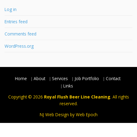
Log in
Entries feed
Comments feed
WordPress.org
Home
About
Services
Job Portfolio
Contact
Links
Copyright © 2026
Royal Flush Beer Line Cleaning
. All rights
reserved.
NJ Web Design
by Web Epoch