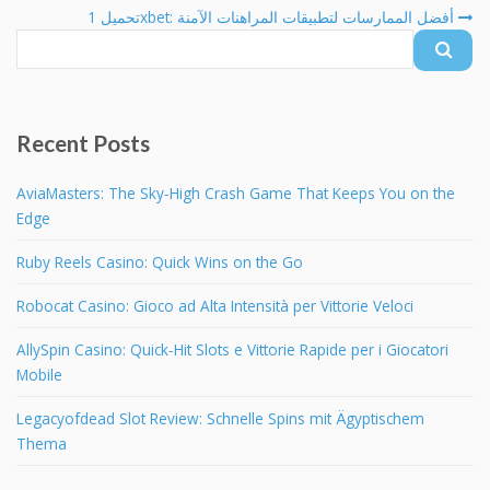
fo
تحميل 1xbet: أفضل الممارسات لتطبيقات المراهنات الآمنة
Recent Posts
AviaMasters: The Sky‑High Crash Game That Keeps You on the
Edge
Ruby Reels Casino: Quick Wins on the Go
Robocat Casino: Gioco ad Alta Intensità per Vittorie Veloci
AllySpin Casino: Quick‑Hit Slots e Vittorie Rapide per i Giocatori
Mobile
Legacyofdead Slot Review: Schnelle Spins mit Ägyptischem
Thema