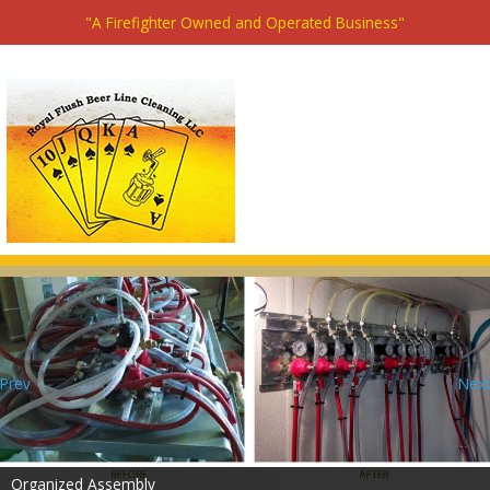
"A Firefighter Owned and Operated Business"
Prev
Next
Organized Assembly