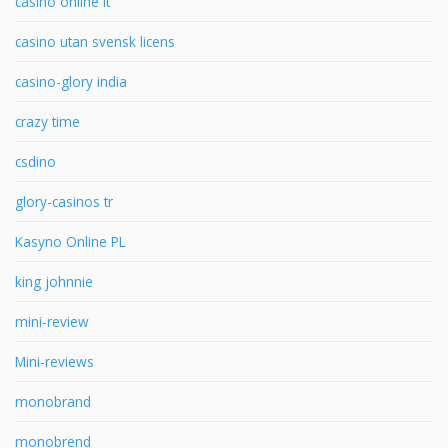
casinò online it
casino utan svensk licens
casino-glory india
crazy time
csdino
glory-casinos tr
Kasyno Online PL
king johnnie
mini-review
Mini-reviews
monobrand
monobrend