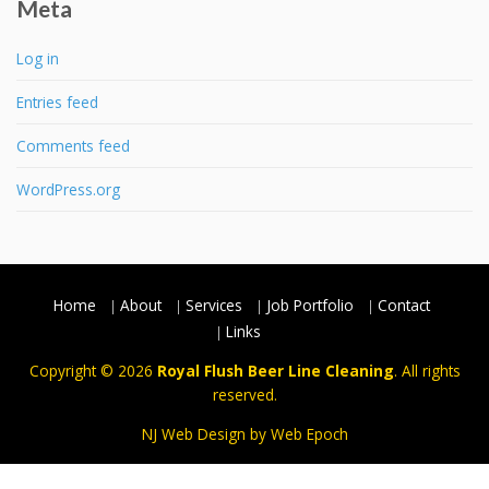
Meta
Log in
Entries feed
Comments feed
WordPress.org
Home
About
Services
Job Portfolio
Contact
Links
Copyright © 2026
Royal Flush Beer Line Cleaning
. All rights
reserved.
NJ Web Design
by Web Epoch