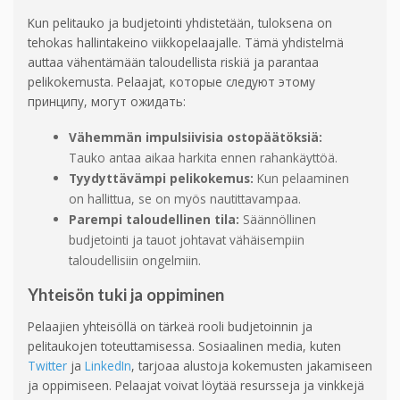
Kun pelitauko ja budjetointi yhdistetään, tuloksena on
tehokas hallintakeino viikkopelaajalle. Tämä yhdistelmä
auttaa vähentämään taloudellista riskiä ja parantaa
pelikokemusta. Pelaajat, которые следуют этому
принципу, могут ожидать:
Vähemmän impulsiivisia ostopäätöksiä:
Tauko antaa aikaa harkita ennen rahankäyttöä.
Tyydyttävämpi pelikokemus:
Kun pelaaminen
on hallittua, se on myös nautittavampaa.
Parempi taloudellinen tila:
Säännöllinen
budjetointi ja tauot johtavat vähäisempiin
taloudellisiin ongelmiin.
Yhteisön tuki ja oppiminen
Pelaajien yhteisöllä on tärkeä rooli budjetoinnin ja
pelitaukojen toteuttamisessa. Sosiaalinen media, kuten
Twitter
ja
LinkedIn
, tarjoaa alustoja kokemusten jakamiseen
ja oppimiseen. Pelaajat voivat löytää resursseja ja vinkkejä