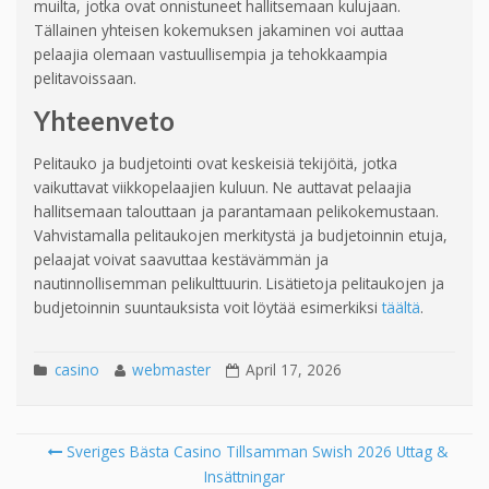
muilta, jotka ovat onnistuneet hallitsemaan kulujaan.
Tällainen yhteisen kokemuksen jakaminen voi auttaa
pelaajia olemaan vastuullisempia ja tehokkaampia
pelitavoissaan.
Yhteenveto
Pelitauko ja budjetointi ovat keskeisiä tekijöitä, jotka
vaikuttavat viikkopelaajien kuluun. Ne auttavat pelaajia
hallitsemaan talouttaan ja parantamaan pelikokemustaan.
Vahvistamalla pelitaukojen merkitystä ja budjetoinnin etuja,
pelaajat voivat saavuttaa kestävämmän ja
nautinnollisemman pelikulttuurin. Lisätietoja pelitaukojen ja
budjetoinnin suuntauksista voit löytää esimerkiksi
täältä
.
casino
webmaster
April 17, 2026
Sveriges Bästa Casino Tillsamman Swish 2026 Uttag &
Post navigation
Insättningar
Se