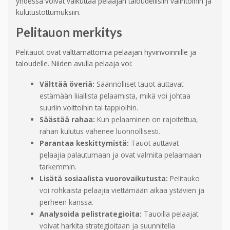
yhdessä voivat vaikuttaa pelaajan taloudellisiin valintoihin ja
kulutustottumuksiin.
Pelitauon merkitys
Pelitauot ovat välttämättömiä pelaajan hyvinvoinnille ja
taloudelle. Niiden avulla pelaaja voi:
Välttää överiä:
Säännölliset tauot auttavat
estämään liiallista pelaamista, mikä voi johtaa
suuriin voittoihin tai tappioihin.
Säästää rahaa:
Kun pelaaminen on rajoitettua,
rahan kulutus vähenee luonnollisesti.
Parantaa keskittymistä:
Tauot auttavat
pelaajia palautumaan ja ovat valmiita pelaamaan
tarkemmin.
Lisätä sosiaalista vuorovaikutusta:
Pelitauko
voi rohkaista pelaajia viettämään aikaa ystävien ja
perheen kanssa.
Analysoida pelistrategioita:
Tauoilla pelaajat
voivat harkita strategioitaan ja suunnitella