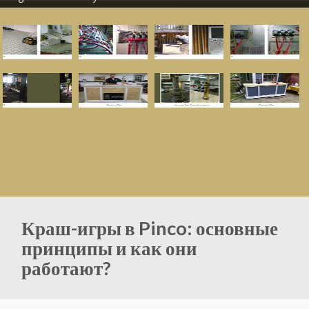
Краш-игры в Pinco: основные
принципы и как они
работают?