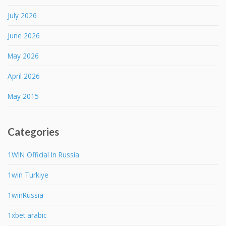
July 2026
June 2026
May 2026
April 2026
May 2015
Categories
1WIN Official In Russia
1win Turkiye
1winRussia
1xbet arabic