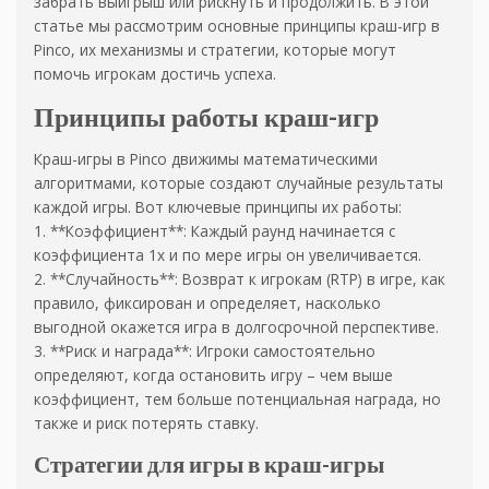
забрать выигрыш или рискнуть и продолжить. В этой
статье мы рассмотрим основные принципы краш-игр в
Pinco, их механизмы и стратегии, которые могут
помочь игрокам достичь успеха.
Принципы работы краш-игр
Краш-игры в Pinco движимы математическими
алгоритмами, которые создают случайные результаты
каждой игры. Вот ключевые принципы их работы:
1. **Коэффициент**: Каждый раунд начинается с
коэффициента 1x и по мере игры он увеличивается.
2. **Случайность**: Возврат к игрокам (RTP) в игре, как
правило, фиксирован и определяет, насколько
выгодной окажется игра в долгосрочной перспективе.
3. **Риск и награда**: Игроки самостоятельно
определяют, когда остановить игру – чем выше
коэффициент, тем больше потенциальная награда, но
также и риск потерять ставку.
Стратегии для игры в краш-игры