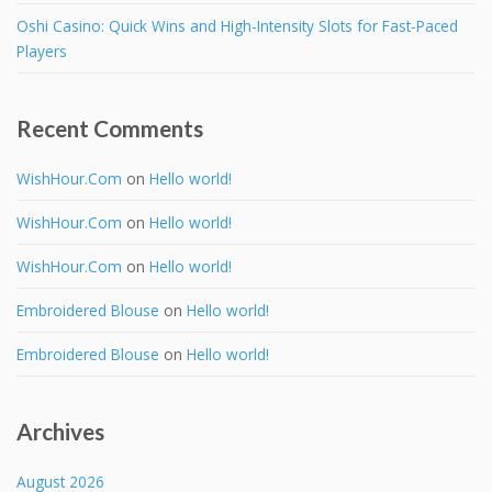
Oshi Casino: Quick Wins and High‑Intensity Slots for Fast‑Paced
Players
Recent Comments
WishHour.Com
on
Hello world!
WishHour.Com
on
Hello world!
WishHour.Com
on
Hello world!
Embroidered Blouse
on
Hello world!
Embroidered Blouse
on
Hello world!
Archives
August 2026