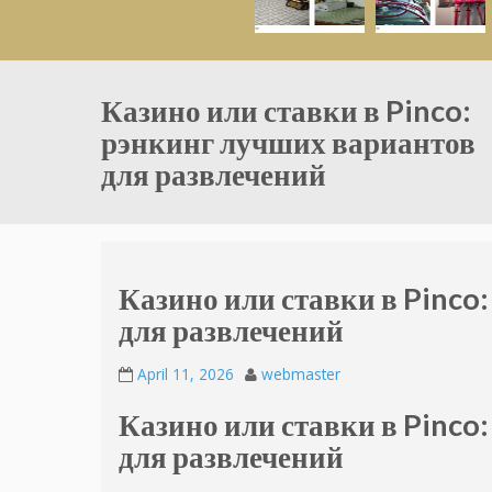
Казино или ставки в Pinco:
рэнкинг лучших вариантов
для развлечений
Казино или ставки в Pinco
для развлечений
April 11, 2026
webmaster
Казино или ставки в Pinco
для развлечений