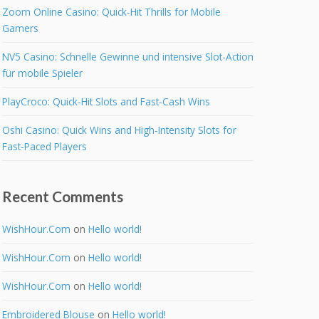
Zoom Online Casino: Quick‑Hit Thrills for Mobile
Gamers
NV5 Casino: Schnelle Gewinne und intensive Slot-Action
für mobile Spieler
PlayCroco: Quick‑Hit Slots and Fast‑Cash Wins
Oshi Casino: Quick Wins and High‑Intensity Slots for
Fast‑Paced Players
Recent Comments
WishHour.Com
on
Hello world!
WishHour.Com
on
Hello world!
WishHour.Com
on
Hello world!
Embroidered Blouse
on
Hello world!