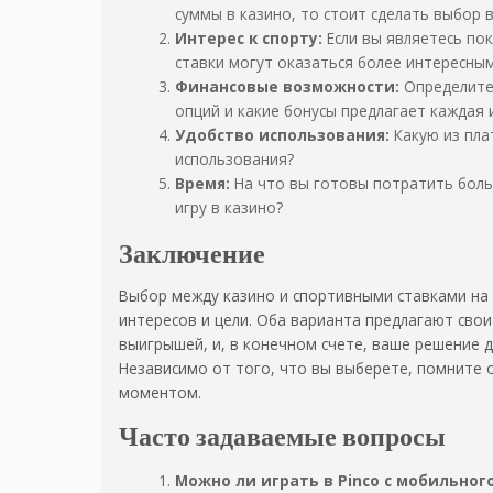
суммы в казино, то стоит сделать выбор в
Интерес к спорту:
Если вы являетесь по
ставки могут оказаться более интересным
Финансовые возможности:
Определите,
опций и какие бонусы предлагает каждая и
Удобство использования:
Какую из пла
использования?
Время:
На что вы готовы потратить больш
игру в казино?
Заключение
Выбор между казино и спортивными ставками на 
интересов и цели. Оба варианта предлагают сво
выигрышей, и, в конечном счете, ваше решение 
Независимо от того, что вы выберете, помните 
моментом.
Часто задаваемые вопросы
Можно ли играть в Pinco с мобильног