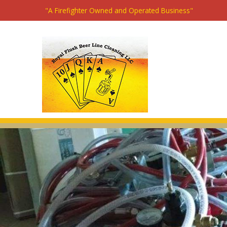
"A Firefighter Owned and Operated Business"