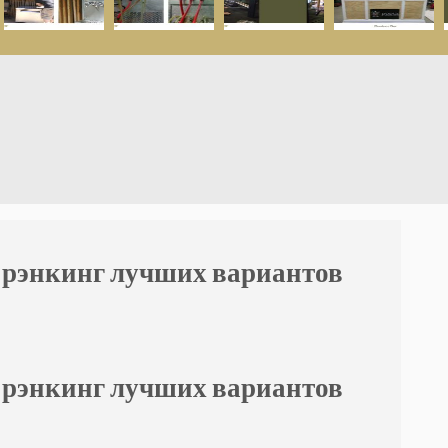
: рэнкинг лучших вариантов
: рэнкинг лучших вариантов