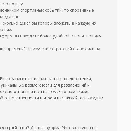
 его пользу.
клонником спортивных событий, то спортивные
и для вас.
 сколько денег вы готовы вложить в каждую из
з них.
тформ вы находите более удобной и понятной для
е времени? На изучение стратегий ставок или на
Pinco зависит от ваших личных предпочтений,
и уникальные возможности для развлечений и
должно основываться на том, что вам ближе.
об ответственности в игре и наслаждайтесь каждым
о устройства?
Да, платформа Pinco доступна на