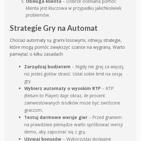
Obsługa klienta
– Dobrze oceniana pomoc
klienta jest kluczowa w przypadku jakichkolwiek
problemów.
Strategie Gry na Automat
Chociaż automaty są grami losowymi, istnieją strategie,
które mogą pomóc zwiększyć szanse na wygraną. Warto
pamiętać o kilku zasadach:
Zarządzaj budżetem
– Nigdy nie graj za więcej,
niż jesteś gotów stracić. Ustal sobie limit na sesję
gry.
Wybierz automaty o wysokim RTP
– RTP
(Return to Player) daje obraz, ile procent
zainwestowanych środków może być zwrócone
graczom.
Testuj darmowe wersje gier
– Przed graniem
na prawdziwe pieniądze warto spróbować wersji
demo, aby zapoznać się z grą.
Używaj bonusów
– Wykorzystaj dostępne