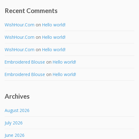
Recent Comments
WishHour.Com
on
Hello world!
WishHour.Com
on
Hello world!
WishHour.Com
on
Hello world!
Embroidered Blouse
on
Hello world!
Embroidered Blouse
on
Hello world!
Archives
August 2026
July 2026
June 2026