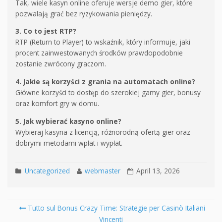
Tak, wiele kasyn online oferuje wersje demo gier, które
pozwalają grać bez ryzykowania pieniędzy.
3. Co to jest RTP?
RTP (Return to Player) to wskaźnik, który informuje, jaki
procent zainwestowanych środków prawdopodobnie
zostanie zwrócony graczom.
4. Jakie są korzyści z grania na automatach online?
Główne korzyści to dostęp do szerokiej gamy gier, bonusy
oraz komfort gry w domu.
5. Jak wybierać kasyno online?
Wybieraj kasyna z licencją, różnorodną ofertą gier oraz
dobrymi metodami wpłat i wypłat.
Uncategorized
webmaster
April 13, 2026
Tutto sul Bonus Crazy Time: Strategie per Casinò Italiani
Post navigation
Vincenti
Se