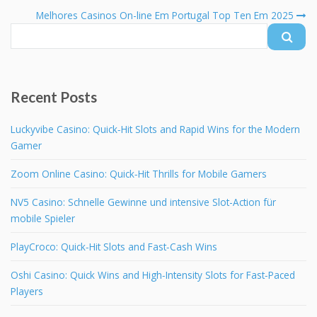
fo
Melhores Casinos On-line Em Portugal Top Ten Em 2025
Recent Posts
Luckyvibe Casino: Quick‑Hit Slots and Rapid Wins for the Modern
Gamer
Zoom Online Casino: Quick‑Hit Thrills for Mobile Gamers
NV5 Casino: Schnelle Gewinne und intensive Slot-Action für
mobile Spieler
PlayCroco: Quick‑Hit Slots and Fast‑Cash Wins
Oshi Casino: Quick Wins and High‑Intensity Slots for Fast‑Paced
Players