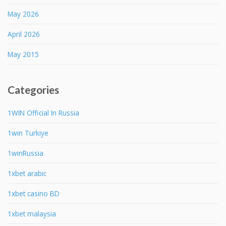
May 2026
April 2026
May 2015
Categories
1WIN Official In Russia
1win Turkiye
1winRussia
1xbet arabic
1xbet casino BD
1xbet malaysia