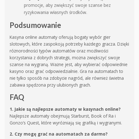
promocje, aby zwiększyć swoje szanse bez
ryzykowania własnych środków.
Podsumowanie
Kasyna online automaty oferują bogaty wybór gier
slotowych, które zaspokoją potrzeby każdego gracza. Dzięki
różnorodności typów automatów oraz możliwości
korzystania z dobrych strategii, można zwiększyć swoje
szanse na wygraną. Ważne jest, aby wybierać odpowiednie
kasyno oraz grać odpowiedzialnie. Gra na automatach to
nie tylko sposób na zdobycie nagród, ale również świetna
zabawa spędzona przy ulubionych grach.
FAQ
1. Jakie są najlepsze automaty w kasynach online?
Najlepsze automaty obejmują Starburst, Book of Ra i
Gonzo’s Quest, które wyróżniają się grafiką i wygranymi.
2. Czy mogę grać na automatach za darmo?