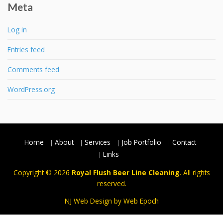
Meta
Log in
Entries feed
Comments feed
WordPress.org
Home
About
Services
Job Portfolio
Contact
Links
Copyright © 2026
Royal Flush Beer Line Cleaning
. All rights
reserved.
NJ Web Design
by Web Epoch