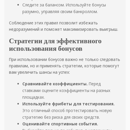
Следите за балансом. Используйте бонусы
разумно, управляя своим банкроллом.
Соблюдение этих правил позволит избежать
недоразумений и поможет максимизировать выигрыш.
Стратегии для эффективного
использования бонусов
При использовании бонусов важно не только следовать
правилам, но и применять стратегии, которые помогут
вам увеличить шансы на успех:
Сравнивайте коэффициенты.
Перед
ставками оцените коэффициенты на разных
площадках.
Используйте фрибеты для тестирования.
Это отличный способ протестировать новую
стратегию без риска для своих средств.
Оценивайте спортивные события.