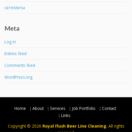
сателлиты
Meta
Log in
Entries feed
Comments feed
WordPress.org
Home
About
Services
Job Portfolio
Contact
Links
Copyright © 2026
Royal Flush Beer Line Cleaning
. All rights