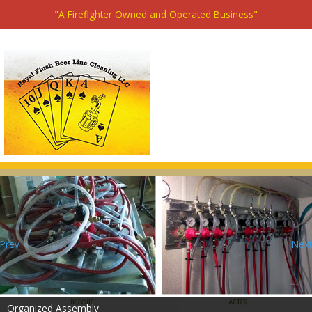
"A Firefighter Owned and Operated Business"
Prev
Next
Organized Assembly