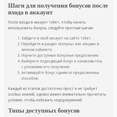
Шаги для получения бонусов после
входа в аккаунт
После входа в аккаунт 1хбет, чтобы начать
использовать бонусы, следуйте простым шагам:
Зайдите в свой аккаунт на сайте 1хбет.
Перейдите в раздел «Бонусы» или «Акции» в
личном кабинете.
Изучите доступные бонусные предложения.
Выберите подходящий бонус и ознакомьтесь
с условиями его получения.
Активируйте бонус одним из предложенных
способов.
Каждый из этапов достаточно прост и не требует
особых знаний, однако важно внимательно прочитать
условия, чтобы избежать недоразумений.
Типы доступных бонусов