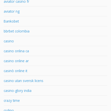
aviator casino fr
aviator ng
Bankobet
bbrbet colombia
casino
casino onlina ca
casino online ar
casinò online it
casino utan svensk licens
casino-glory india
crazy time
csdino