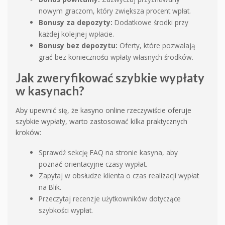
nowym graczom, który zwiększa procent wpłat.
Bonusy za depozyty:
Dodatkowe środki przy
każdej kolejnej wpłacie.
Bonusy bez depozytu:
Oferty, które pozwalają
grać bez konieczności wpłaty własnych środków.
Jak zweryfikować szybkie wypłaty
w kasynach?
Aby upewnić się, że kasyno online rzeczywiście oferuje
szybkie wypłaty, warto zastosować kilka praktycznych
kroków:
Sprawdź sekcję FAQ na stronie kasyna, aby
poznać orientacyjne czasy wypłat.
Zapytaj w obsłudze klienta o czas realizacji wypłat
na Blik.
Przeczytaj recenzje użytkowników dotyczące
szybkości wypłat.