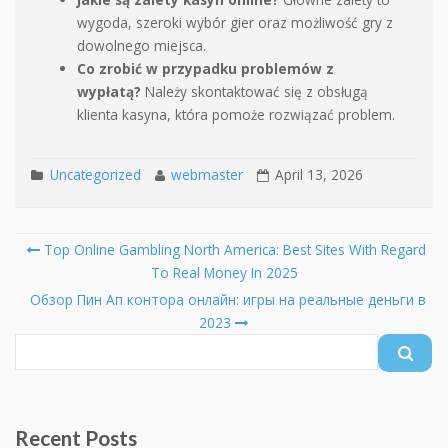
wygoda, szeroki wybór gier oraz możliwość gry z
dowolnego miejsca.
Co zrobić w przypadku problemów z
wypłatą?
Należy skontaktować się z obsługą
klienta kasyna, która pomoże rozwiązać problem.
Uncategorized
webmaster
April 13, 2026
Top Online Gambling North America: Best Sites With Regard
Post navigation
To Real Money In 2025
Se
fo
Обзор Пин Ап контора онлайн: игры на реальные деньги в
2023
Recent Posts