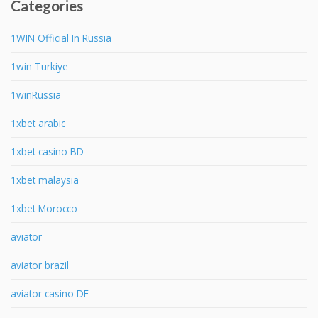
Categories
1WIN Official In Russia
1win Turkiye
1winRussia
1xbet arabic
1xbet casino BD
1xbet malaysia
1xbet Morocco
aviator
aviator brazil
aviator casino DE