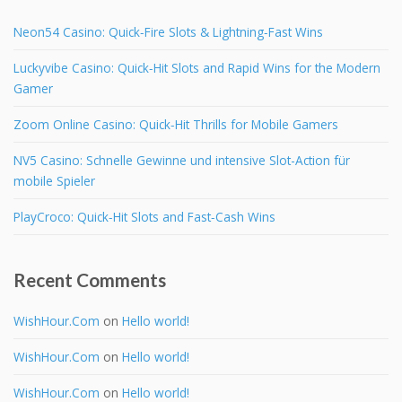
Neon54 Casino: Quick‑Fire Slots & Lightning‑Fast Wins
Luckyvibe Casino: Quick‑Hit Slots and Rapid Wins for the Modern
Gamer
Zoom Online Casino: Quick‑Hit Thrills for Mobile Gamers
NV5 Casino: Schnelle Gewinne und intensive Slot-Action für
mobile Spieler
PlayCroco: Quick‑Hit Slots and Fast‑Cash Wins
Recent Comments
WishHour.Com
on
Hello world!
WishHour.Com
on
Hello world!
WishHour.Com
on
Hello world!