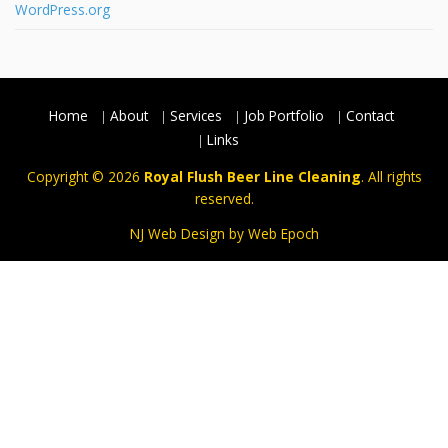
WordPress.org
Home
About
Services
Job Portfolio
Contact
Links
Copyright © 2026
Royal Flush Beer Line Cleaning
. All rights
reserved.
NJ Web Design
by Web Epoch