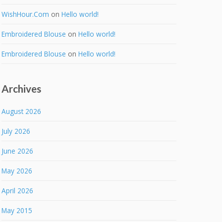
WishHour.Com
on
Hello world!
Embroidered Blouse
on
Hello world!
Embroidered Blouse
on
Hello world!
Archives
August 2026
July 2026
June 2026
May 2026
April 2026
May 2015