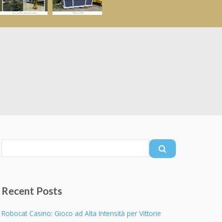
Search for:
Recent Posts
Robocat Casino: Gioco ad Alta Intensità per Vittorie