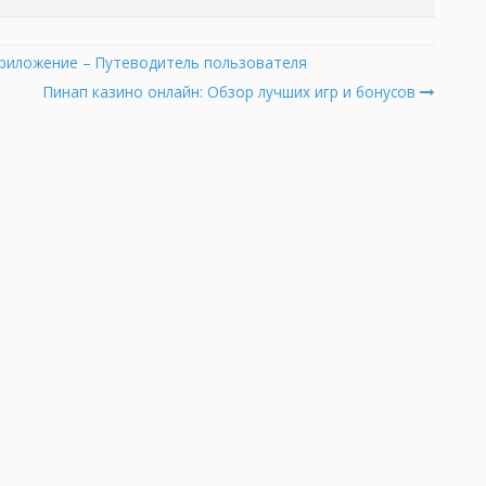
приложение – Путеводитель пользователя
Пинап казино онлайн: Обзор лучших игр и бонусов