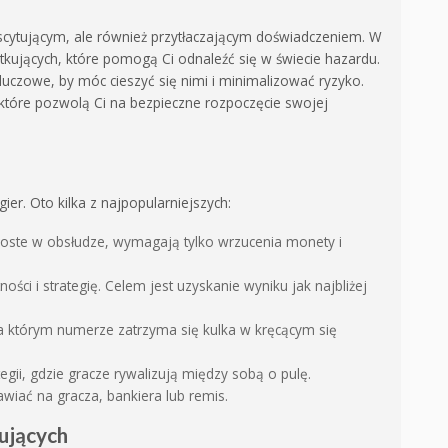
cytującym, ale również przytłaczającym doświadczeniem. W
tkujących, które pomogą Ci odnaleźć się w świecie hazardu.
luczowe, by móc cieszyć się nimi i minimalizować ryzyko.
które pozwolą Ci na bezpieczne rozpoczęcie swojej
er. Oto kilka z najpopularniejszych:
roste w obsłudze, wymagają tylko wrzucenia monety i
ości i strategię. Celem jest uzyskanie wyniku jak najbliżej
a którym numerze zatrzyma się kulka w kręcącym się
egii, gdzie gracze rywalizują między sobą o pulę.
wiać na gracza, bankiera lub remis.
ujących