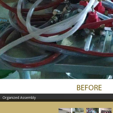
Prev
Organized Assembly