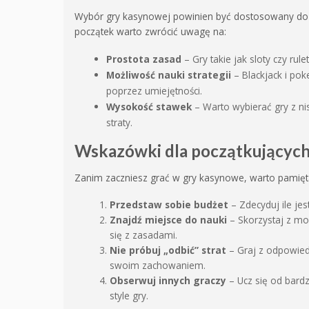
Wybór gry kasynowej powinien być dostosowany do 
początek warto zwrócić uwagę na:
Prostota zasad
– Gry takie jak sloty czy rule
Możliwość nauki strategii
– Blackjack i po
poprzez umiejętności.
Wysokość stawek
– Warto wybierać gry z nis
straty.
Wskazówki dla początkującyc
Zanim zaczniesz grać w gry kasynowe, warto pamięt
Przedstaw sobie budżet
– Zdecyduj ile jes
Znajdź miejsce do nauki
– Skorzystaj z mo
się z zasadami.
Nie próbuj „odbić” strat
– Graj z odpowie
swoim zachowaniem.
Obserwuj innych graczy
– Ucz się od bardz
style gry.