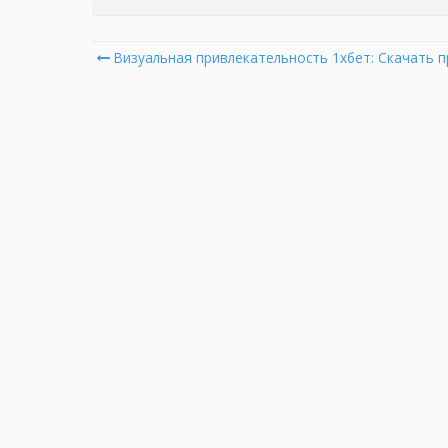
Визуальная привлекательность 1хбет: Скачать 
Post navigation