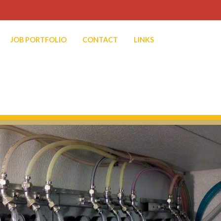
JOB PORTFOLIO
CONTACT
LINKS