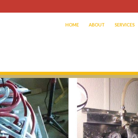
HOME
ABOUT
SERVICES