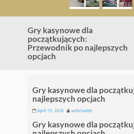
Gry kasynowe dla
początkujących:
Przewodnik po najlepszych
opcjach
Gry kasynowe dla początku
najlepszych opcjach
April 19, 2026
webmaster
Gry kasynowe dla początku
najlepszych opcjach