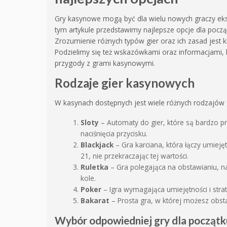
Gry kasynowe mogą być dla wielu nowych graczy eks
tym artykule przedstawimy najlepsze opcje dla począ
Zrozumienie różnych typów gier oraz ich zasad jest k
Podzielimy się też wskazówkami oraz informacjami, 
przygody z grami kasynowymi.
Rodzaje gier kasynowych
W kasynach dostępnych jest wiele różnych rodzajów gi
Sloty
– Automaty do gier, które są bardzo p
naciśnięcia przycisku.
Blackjack
– Gra karciana, która łączy umiejętn
21, nie przekraczając tej wartości.
Ruletka
– Gra polegająca na obstawianiu, n
kole.
Poker
– Igra wymagająca umiejętności i strat
Bakarat
– Prosta gra, w której możesz obsta
Wybór odpowiedniej gry dla początk