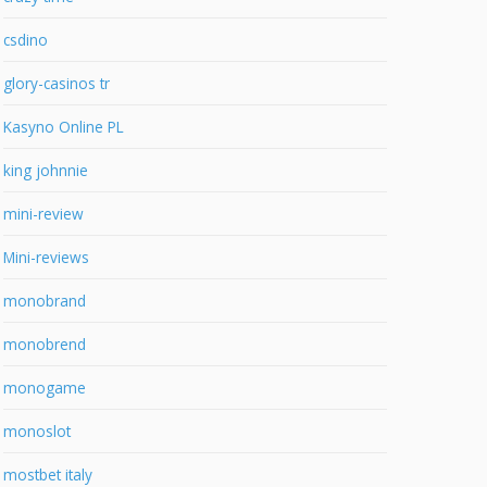
csdino
glory-casinos tr
Kasyno Online PL
king johnnie
mini-review
Mini-reviews
monobrand
monobrend
monogame
monoslot
mostbet italy