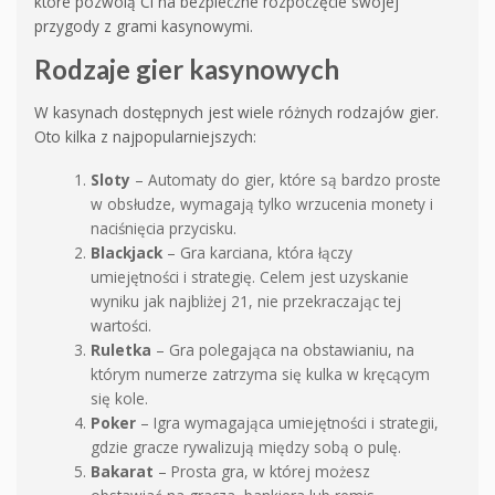
które pozwolą Ci na bezpieczne rozpoczęcie swojej
przygody z grami kasynowymi.
Rodzaje gier kasynowych
W kasynach dostępnych jest wiele różnych rodzajów gier.
Oto kilka z najpopularniejszych:
Sloty
– Automaty do gier, które są bardzo proste
w obsłudze, wymagają tylko wrzucenia monety i
naciśnięcia przycisku.
Blackjack
– Gra karciana, która łączy
umiejętności i strategię. Celem jest uzyskanie
wyniku jak najbliżej 21, nie przekraczając tej
wartości.
Ruletka
– Gra polegająca na obstawianiu, na
którym numerze zatrzyma się kulka w kręcącym
się kole.
Poker
– Igra wymagająca umiejętności i strategii,
gdzie gracze rywalizują między sobą o pulę.
Bakarat
– Prosta gra, w której możesz