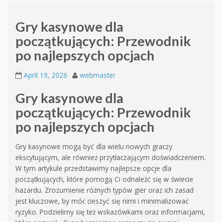
Gry kasynowe dla
początkujących: Przewodnik
po najlepszych opcjach
April 19, 2026
webmaster
Gry kasynowe dla
początkujących: Przewodnik
po najlepszych opcjach
Gry kasynowe mogą być dla wielu nowych graczy
ekscytującym, ale również przytłaczającym doświadczeniem.
W tym artykule przedstawimy najlepsze opcje dla
początkujących, które pomogą Ci odnaleźć się w świecie
hazardu. Zrozumienie różnych typów gier oraz ich zasad
jest kluczowe, by móc cieszyć się nimi i minimalizować
ryzyko. Podzielimy się też wskazówkami oraz informacjami,