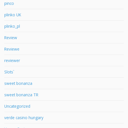
pinco
plinko UK
plinko_pl
Review
Reviewe
reviewer
Slots`
sweet bonanza
sweet bonanza TR
Uncategorized
verde casino hungary