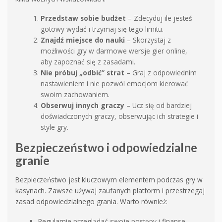
Przedstaw sobie budżet
– Zdecyduj ile jesteś
gotowy wydać i trzymaj się tego limitu.
Znajdź miejsce do nauki
– Skorzystaj z
możliwości gry w darmowe wersje gier online,
aby zapoznać się z zasadami.
Nie próbuj „odbić” strat
– Graj z odpowiednim
nastawieniem i nie pozwól emocjom kierować
swoim zachowaniem.
Obserwuj innych graczy
– Ucz się od bardziej
doświadczonych graczy, obserwując ich strategie i
style gry.
Bezpieczeństwo i odpowiedzialne
granie
Bezpieczeństwo jest kluczowym elementem podczas gry w
kasynach. Zawsze używaj zaufanych platform i przestrzegaj
zasad odpowiedzialnego grania. Warto również:
Regularnie przeglądać swoje postępy i finanse.