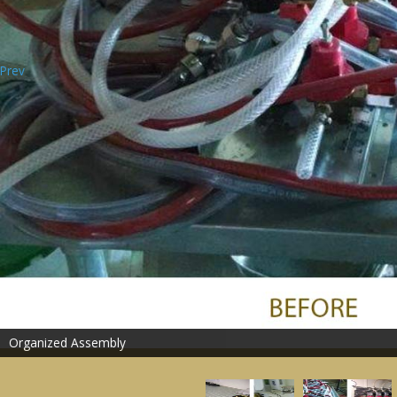
Prev
Organized Assembly