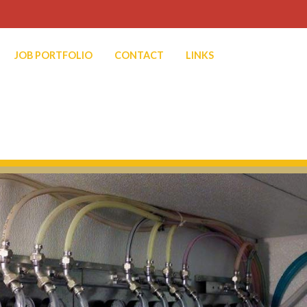
JOB PORTFOLIO
CONTACT
LINKS