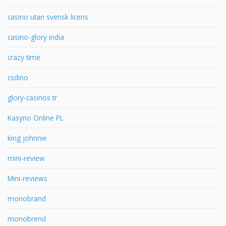
casino utan svensk licens
casino-glory india
crazy time
csdino
glory-casinos tr
Kasyno Online PL
king johnnie
mini-review
Mini-reviews
monobrand
monobrend