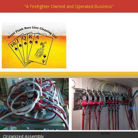
"A Firefighter Owned and Operated Business"
Prev
Next
Organized Assembly