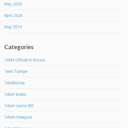
May 2026
April 2026
May 2015
Categories
1WIN Official In Russia
1win Turkiye
1winRussia
1xbet arabic
1xbet casino BD
1xbet malaysia