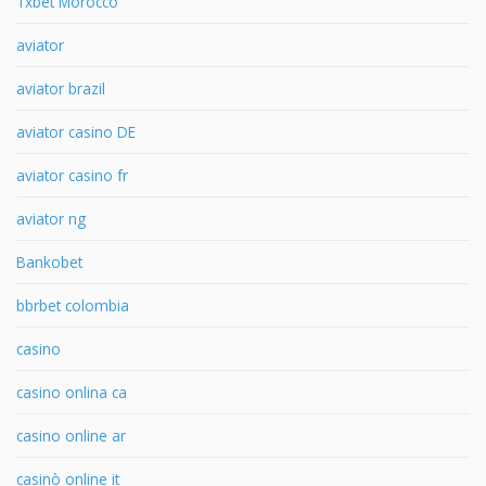
1xbet Morocco
aviator
aviator brazil
aviator casino DE
aviator casino fr
aviator ng
Bankobet
bbrbet colombia
casino
casino onlina ca
casino online ar
casinò online it