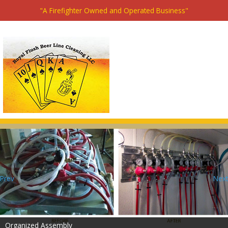
"A Firefighter Owned and Operated Business"
Prev
Next
Organized Assembly