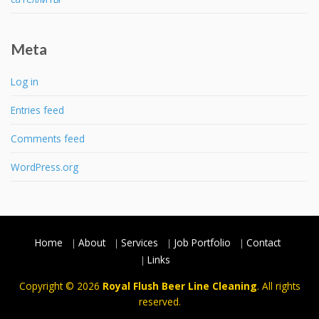
Meta
Log in
Entries feed
Comments feed
WordPress.org
Home
About
Services
Job Portfolio
Contact
Links
Copyright © 2026
Royal Flush Beer Line Cleaning
. All rights
reserved.