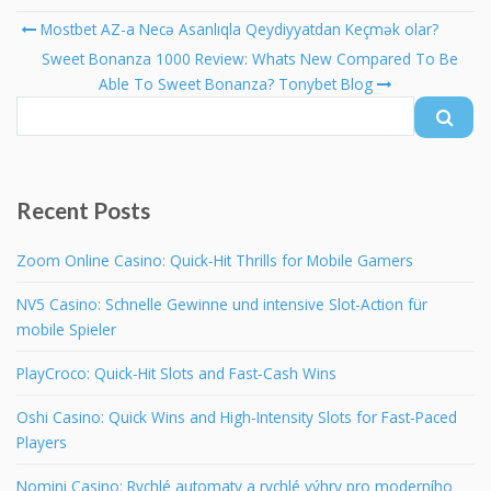
Mostbet AZ-a Necə Asanlıqla Qeydiyyatdan Keçmək olar?
Post navigation
Search for:
Sweet Bonanza 1000 Review: Whats New Compared To Be
Able To Sweet Bonanza? Tonybet Blog
Recent Posts
Zoom Online Casino: Quick‑Hit Thrills for Mobile Gamers
NV5 Casino: Schnelle Gewinne und intensive Slot-Action für
mobile Spieler
PlayCroco: Quick‑Hit Slots and Fast‑Cash Wins
Oshi Casino: Quick Wins and High‑Intensity Slots for Fast‑Paced
Players
Nomini Casino: Rychlé automaty a rychlé výhry pro moderního