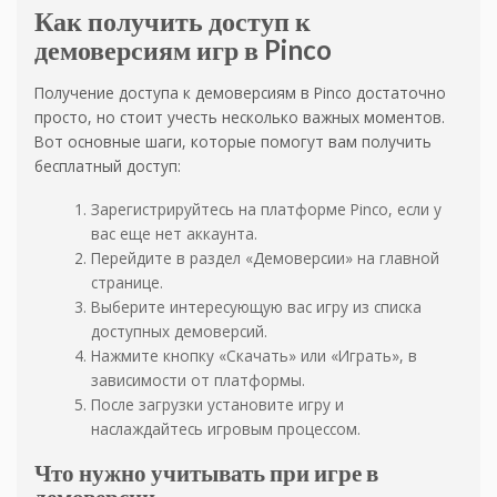
Как получить доступ к
демоверсиям игр в Pinco
Получение доступа к демоверсиям в Pinco достаточно
просто, но стоит учесть несколько важных моментов.
Вот основные шаги, которые помогут вам получить
бесплатный доступ:
Зарегистрируйтесь на платформе Pinco, если у
вас еще нет аккаунта.
Перейдите в раздел «Демоверсии» на главной
странице.
Выберите интересующую вас игру из списка
доступных демоверсий.
Нажмите кнопку «Скачать» или «Играть», в
зависимости от платформы.
После загрузки установите игру и
наслаждайтесь игровым процессом.
Что нужно учитывать при игре в
демоверсии