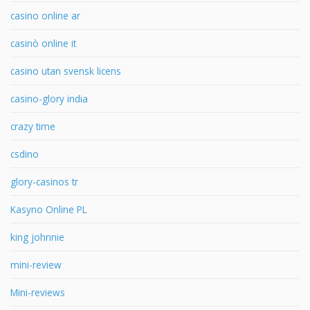
casino online ar
casinò online it
casino utan svensk licens
casino-glory india
crazy time
csdino
glory-casinos tr
Kasyno Online PL
king johnnie
mini-review
Mini-reviews