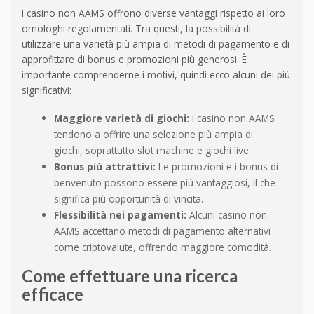
I casino non AAMS offrono diverse vantaggi rispetto ai loro
omologhi regolamentati. Tra questi, la possibilità di
utilizzare una varietà più ampia di metodi di pagamento e di
approfittare di bonus e promozioni più generosi. È
importante comprenderne i motivi, quindi ecco alcuni dei più
significativi:
Maggiore varietà di giochi:
I casino non AAMS
tendono a offrire una selezione più ampia di
giochi, soprattutto slot machine e giochi live.
Bonus più attrattivi:
Le promozioni e i bonus di
benvenuto possono essere più vantaggiosi, il che
significa più opportunità di vincita.
Flessibilità nei pagamenti:
Alcuni casino non
AAMS accettano metodi di pagamento alternativi
come criptovalute, offrendo maggiore comodità.
Come effettuare una ricerca
efficace