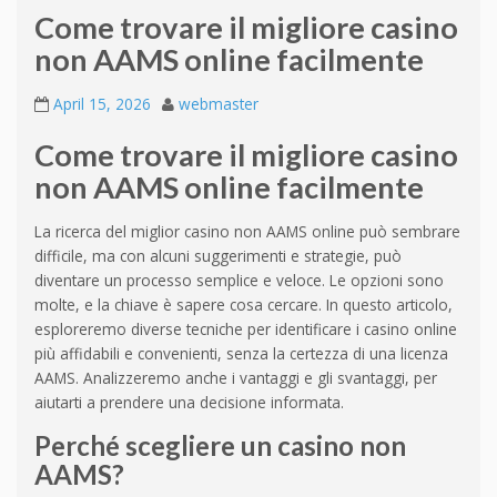
Come trovare il migliore casino
non AAMS online facilmente
April 15, 2026
webmaster
Come trovare il migliore casino
non AAMS online facilmente
La ricerca del miglior casino non AAMS online può sembrare
difficile, ma con alcuni suggerimenti e strategie, può
diventare un processo semplice e veloce. Le opzioni sono
molte, e la chiave è sapere cosa cercare. In questo articolo,
esploreremo diverse tecniche per identificare i casino online
più affidabili e convenienti, senza la certezza di una licenza
AAMS. Analizzeremo anche i vantaggi e gli svantaggi, per
aiutarti a prendere una decisione informata.
Perché scegliere un casino non
AAMS?