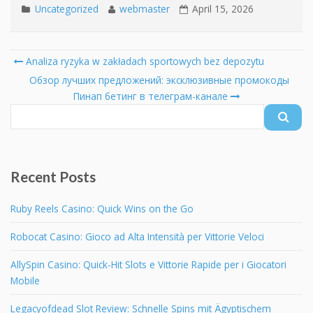
Uncategorized
webmaster
April 15, 2026
Analiza ryzyka w zakładach sportowych bez depozytu
Post navigation
Search for:
Обзор лучших предложений: эксклюзивные промокоды
Пинап бетинг в телеграм-канале
Recent Posts
Ruby Reels Casino: Quick Wins on the Go
Robocat Casino: Gioco ad Alta Intensità per Vittorie Veloci
AllySpin Casino: Quick‑Hit Slots e Vittorie Rapide per i Giocatori
Mobile
Legacyofdead Slot Review: Schnelle Spins mit Ägyptischem