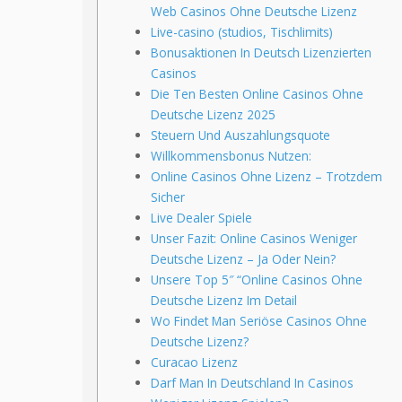
Web Casinos Ohne Deutsche Lizenz
Live-casino (studios, Tischlimits)
Bonusaktionen In Deutsch Lizenzierten
Casinos
Die Ten Besten Online Casinos Ohne
Deutsche Lizenz 2025
Steuern Und Auszahlungsquote
Willkommensbonus Nutzen:
Online Casinos Ohne Lizenz – Trotzdem
Sicher
Live Dealer Spiele
Unser Fazit: Online Casinos Weniger
Deutsche Lizenz – Ja Oder Nein?
Unsere Top 5″ “Online Casinos Ohne
Deutsche Lizenz Im Detail
Wo Findet Man Seriöse Casinos Ohne
Deutsche Lizenz?
Curacao Lizenz
Darf Man In Deutschland In Casinos