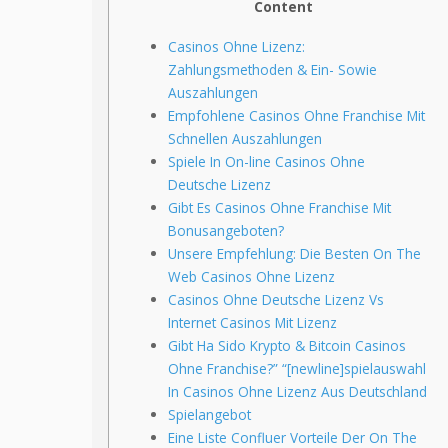
Content
Casinos Ohne Lizenz:
Zahlungsmethoden & Ein- Sowie
Auszahlungen
Empfohlene Casinos Ohne Franchise Mit
Schnellen Auszahlungen
Spiele In On-line Casinos Ohne
Deutsche Lizenz
Gibt Es Casinos Ohne Franchise Mit
Bonusangeboten?
Unsere Empfehlung: Die Besten On The
Web Casinos Ohne Lizenz
Casinos Ohne Deutsche Lizenz Vs
Internet Casinos Mit Lizenz
Gibt Ha Sido Krypto & Bitcoin Casinos
Ohne Franchise?” “[newline]spielauswahl
In Casinos Ohne Lizenz Aus Deutschland
Spielangebot
Eine Liste Confluer Vorteile Der On The