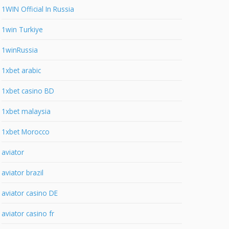
1WIN Official In Russia
1win Turkiye
1winRussia
1xbet arabic
1xbet casino BD
1xbet malaysia
1xbet Morocco
aviator
aviator brazil
aviator casino DE
aviator casino fr