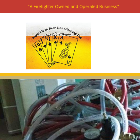
"A Firefighter Owned and Operated Business"