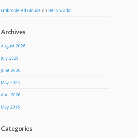
Embroidered Blouse
on
Hello world!
Archives
August 2026
July 2026
June 2026
May 2026
April 2026
May 2015
Categories