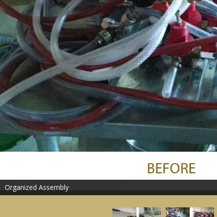
Prev
Organized Assembly