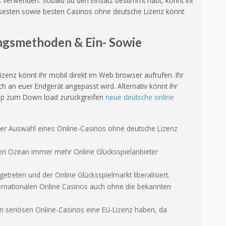
os verwenden. Sobald du den Einsatz bestimmt habt, könnt ihr
ösesten sowie besten Casinos ohne deutsche Lizenz könnt
ngsmethoden & Ein- Sowie
enz könnt ihr mobil direkt im Web browser aufrufen. Ihr
h an euer Endgerät angepasst wird. Alternativ könnt ihr
 App zum Down load zurückgreifen
neue deutsche online
der Auswahl eines Online-Casinos ohne deutsche Lizenz
hen Ozean immer mehr Online Glücksspielanbieter
etreten und der Online Glücksspielmarkt liberalisiert.
ernationalen Online Casinos auch ohne die bekannten
en seriösen Online-Casinos eine EU-Lizenz haben, da