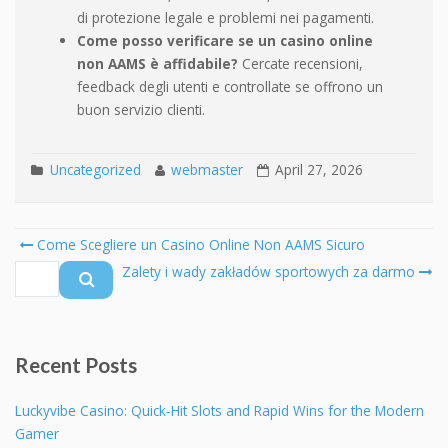
di protezione legale e problemi nei pagamenti.
Come posso verificare se un casino online
non AAMS è affidabile?
Cercate recensioni,
feedback degli utenti e controllate se offrono un
buon servizio clienti.
Uncategorized
webmaster
April 27, 2026
Come Scegliere un Casino Online Non AAMS Sicuro
Post navigation
Search for:
Zalety i wady zakładów sportowych za darmo
Recent Posts
Luckyvibe Casino: Quick‑Hit Slots and Rapid Wins for the Modern
Gamer