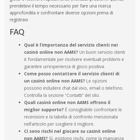
prendetevi il tempo necessario per fare una ricerca
approfondita e confrontare diverse opzioni prima di
registravi.
FAQ
Qual è l’importanza del servizio clienti nei
casinò online non AAMS?
Un buon servizio clienti
è fondamentale per risolvere eventuali problemi e
garantire un’esperienza di gioco positiva.
Come posso contattare il servizio clienti di
un casinò online non AAMS?
Le opzioni
possono includere chat dal vivo, email o telefono.
Controlla la sezione “Contatti” del sito.
Quali casinò online non AAMS offrono il
miglior supporto?
È consigliabile confrontare le
recensioni e la tabella di confronto menzionata
nell’articolo per scegliere il migliore.
Ci sono rischi nel giocare su casinò online
non AAMS?
Sì, esistono rischi, come la mancanza