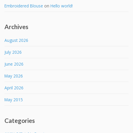
Embroidered Blouse
on
Hello world!
Archives
August 2026
July 2026
June 2026
May 2026
April 2026
May 2015
Categories