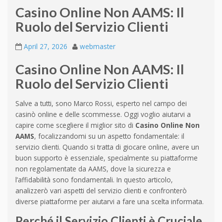
Casino Online Non AAMS: Il
Ruolo del Servizio Clienti
April 27, 2026
webmaster
Casino Online Non AAMS: Il
Ruolo del Servizio Clienti
Salve a tutti, sono Marco Rossi, esperto nel campo dei
casinò online e delle scommesse. Oggi voglio aiutarvi a
capire come scegliere il miglior sito di
Casino Online Non
AAMS
, focalizzandomi su un aspetto fondamentale: il
servizio clienti. Quando si tratta di giocare online, avere un
buon supporto è essenziale, specialmente su piattaforme
non regolamentate da AAMS, dove la sicurezza e
l’affidabilità sono fondamentali. In questo articolo,
analizzerò vari aspetti del servizio clienti e confronterò
diverse piattaforme per aiutarvi a fare una scelta informata.
Perché il Servizio Clienti è Cruciale