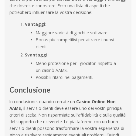
che dovreste conoscere. Ecco una lista di aspetti che
potrebbero influenzare la vostra decisione:
Vantaggi:
Maggiore varietà di giochi e software.
Bonus più competitivi per attrarre i nuovi
clienti.
Svantaggi:
Meno protezione per i giocatori rispetto a
un casinò AAMS.
Possibili ritardi nei pagamenti.
Conclusione
In conclusione, quando cercate un
Casino Online Non
AAMS
, il servizio clienti deve essere uno dei vostri principali
criteri di scelta. Non risparmiate sull’affidabilità e sulla qualità
del supporto che riceverete. Le piattaforme con un buon
servizio clienti possono trasformare la vostra esperienza di
gioco e risolvere rapidamente eventuali problemi. Quindi,